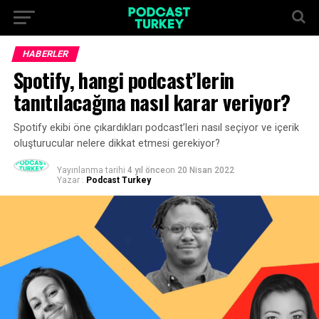
HABERLER
Spotify, hangi podcast’lerin
tanıtılacağına nasıl karar veriyor?
Spotify ekibi öne çıkardıkları podcast’leri nasıl seçiyor ve içerik
oluşturucular nelere dikkat etmesi gerekiyor?
Yayınlanma tarihi
4 yıl önce
on
20 Nisan 2022
Yazar :
Podcast Turkey