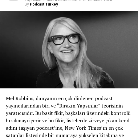
Yayınlanma tarihi
4 hafta önce
=>
10 Temmuz 2026
podcast’leri dinleyerek ve programlayarak geçiriyorlar.
By
Podcast Turkey
Bir içerik oluşturucunun Spotify Podcast Editoryal
ekibinin dikkatini nasıl çekebileceğini sormak için
doğrudan kaynağa gittik. Brianne O’Brien, Deontay
Morris ve Isabella Way, küratöryel sürecin gizemini
çözmek için buradalar. Küratörlük hedefleri ve belirleyici
faktörler konusunda bize önemli bilgiler verdiler; ayrıca
kendi podcast stratejinize ilham verecek ipuçları da
paylaştılar.
Spotify Küratörlüğünde Podcast’ler
Editoryal küratörlüğünde
podcast ana sayfasında
,
Yeni
Mel Robbins, dünyanın en çok dinlenen podcast
Çıkanlar sayfasında,
topluluk hedeflerinde
ve
podcast
yayıncılarından biri ve “Bırakın Yapsınlar” teorisinin
çalma listelerinde
yer alan içerik oluşturucular için çok
yaratıcısıdır. Bu basit fikir, başkaları üzerindeki kontrolü
fazla değer var; özellikle çok daha fazla hayran yakalama
bırakmayı içerir ve bu fikir, listelerde zirveye çıkan kendi
fırsatı.
adını taşıyan podcast’ine, New York Times’ın en çok
satanlar listesinde bir numaraya yükselen kitabına ve