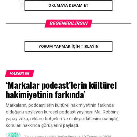
Podcasters’ta yayınlanan
OKUMAYA DEVAM ET
bu yazıyı
Podcast Turkey
okuyucularıyla
BEĞENEBILIRSIN
paylaşıyoruz.
YORUM YAPMAK IÇIN TIKLAYIN
Dünya’daki tüm podcast’lerin arasından, Spotify’da
podcast’leri aradığınızda neden bazı podcast’ler
gözüküyor? Bu öne çıkan podcast’ler bu konumu nasıl
HABERLER
elde ediyor ve içerik oluşturucular podcast’lerini bu
‘Markalar podcast’lerin kültürel
konuma taşımak için ne yapabilir? Kendi podcast’iniz
varsa, bunların hassas sorular olduğunu tahmin
hakimiyetinin farkında’
ediyoruz.
Markaların, podcast’lerin kültürel hakimiyetinin farkında
Süreç keyfi işlemiyor. Aslında, Spotify Podcast Editoryal
olduğunu söyleyen küresel podcast yayıncısı Mel Robbins,
ekibi tarafından çok fazla üzerinde düşünülüyor.
yapay zeka, reklam bütçeleri ve dinleyici kitlesinin sahipliği
konuları hakkında görüşlerini paylaştı.
Spotify’da gördüğünüz küratörlü podcast’lerin
hakemleri, zamanlarının çoğunu uygulamada