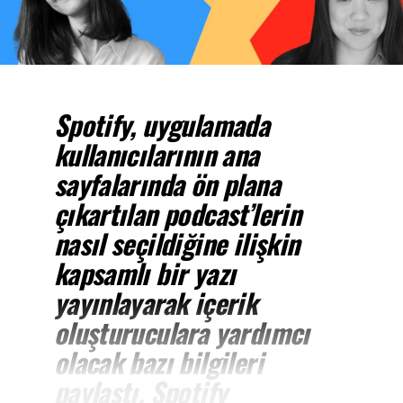
Spotify, uygulamada
kullanıcılarının ana
sayfalarında ön plana
çıkartılan podcast’lerin
nasıl seçildiğine ilişkin
kapsamlı bir yazı
yayınlayarak içerik
oluşturuculara yardımcı
olacak bazı bilgileri
paylaştı. Spotify