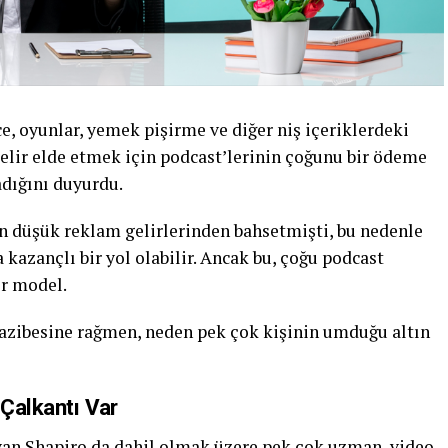
e, oyunlar, yemek pişirme ve diğer niş içeriklerdeki
 gelir elde etmek için podcast’lerinin çoğunu bir ödeme
dığını duyurdu.
n düşük reklam gelirlerinden bahsetmişti, bu nedenle
kazançlı bir yol olabilir. Ancak bu, çoğu podcast
ir model.
cazibesine rağmen, neden pek çok kişinin umduğu altın
Çalkantı Var
van Shapiro
da dahil olmak üzere pek çok uzman, video