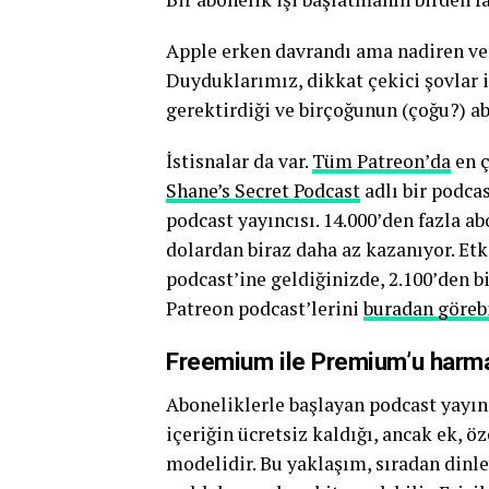
Apple erken davrandı ama nadiren veri 
Duyduklarımız, dikkat çekici şovlar i
gerektirdiği ve birçoğunun (çoğu?) a
İstisnalar da var.
Tüm Patreon’da
en ç
Shane’s Secret Podcast
adlı bir podca
podcast yayıncısı. 14.000’den fazla a
dolardan biraz daha az kazanıyor. Etk
podcast’ine geldiğinizde, 2.100’den bi
Patreon podcast’lerini
buradan görebi
Freemium ile Premium’u harma
Aboneliklerle başlayan podcast yayınc
içeriğin ücretsiz kaldığı, ancak ek,
modelidir. Bu yaklaşım, sıradan dinle