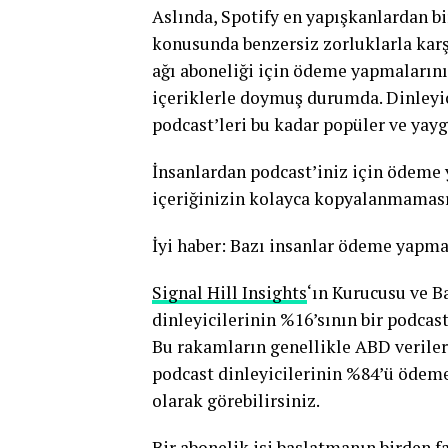
Aslında, Spotify en yapışkanlardan bi
konusunda benzersiz zorluklarla karş
ağı aboneliği için ödeme yapmaların
içeriklerle doymuş durumda. Dinleyici
podcast’leri bu kadar popüler ve yayg
İnsanlardan podcast’iniz için ödeme
içeriğinizin kolayca kopyalanmaması 
İyi haber: Bazı insanlar ödeme yapmay
Signal Hill Insights
‘ın Kurucusu ve B
dinleyicilerinin %16’sının bir podcas
Bu rakamların genellikle ABD veriler
podcast dinleyicilerinin %84’ü ödeme
olarak görebilirsiniz.
Bir abonelik işi başlatmanın birden fa