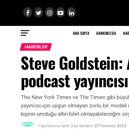
ANA SAYFA
HAKKIMIZDA
HA
HABERLER
Steve Goldstein:
podcast yayıncısı
The New York Times ve The Times gibi büyük 
yayıncısı için uygun olmayan zorlu bir modeli
kişinin umduğu altın bilet olmayabileceğini sö
Yayınlanma tarihi
2 yıl önce
on
20 Temmuz 2024