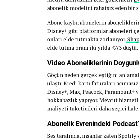
abonelik modelini rahatsız eden bir s
Abone kaybı, abonelerin aboneliklerini
Disney+ gibi platformlar aboneleri ç
onları elde tutmakta zorlanıyor.
Shap
elde tutma oranı iki yılda %73 düştü. 
Video Aboneliklerinin Doygun
Göçün neden gerçekleştiğini anlamak
ulaştı. Kredi kartı faturaları acımasız
Disney+, Max, Peacock, Paramount+ v
hokkabazlık yapıyor. Mevcut hizmetl
maliyeti tüketicileri daha seçici hale 
Abonelik Evrenindeki Podcast’
Ses tarafında, insanlar zaten Spotify