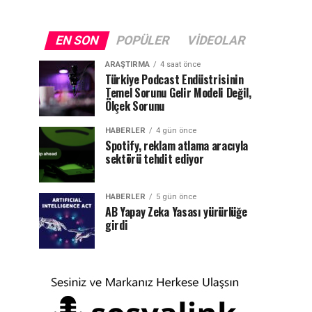
EN SON
POPÜLER
VIDEOLAR
ARAŞTIRMA
4 saat önce
Türkiye Podcast Endüstrisinin
Temel Sorunu Gelir Modeli Değil,
Ölçek Sorunu
HABERLER
4 gün önce
Spotify, reklam atlama aracıyla
sektörü tehdit ediyor
HABERLER
5 gün önce
AB Yapay Zeka Yasası yürürlüğe
girdi