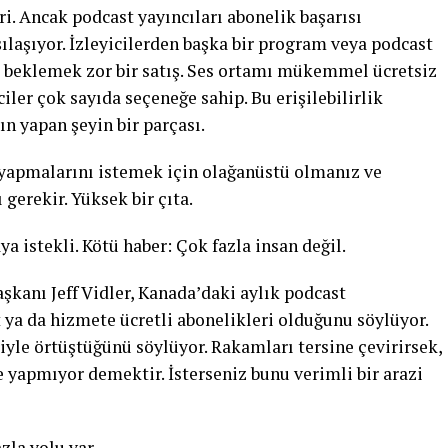
ri. Ancak podcast yayıncıları abonelik başarısı
ılaşıyor. İzleyicilerden başka bir program veya podcast
ı beklemek zor bir satış. Ses ortamı mükemmel ücretsiz
ler çok sayıda seçeneğe sahip. Bu erişilebilirlik
ın yapan şeyin bir parçası.
 yapmalarını istemek için olağanüstü olmanız ve
gerekir. Yüksek bir çıta.
a istekli. Kötü haber: Çok fazla insan değil.
aşkanı Jeff Vidler, Kanada’daki aylık podcast
t ya da hizmete ücretli abonelikleri olduğunu söylüyor.
iyle örtüştüğünü söylüyor. Rakamları tersine çevirirsek,
 yapmıyor demektir. İsterseniz bunu verimli bir arazi
zla yolu var.