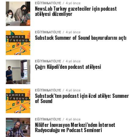
EĞITIM&ATÖLYE
4 yıl önce
NewsLab Turkey gazeteciler için podcast
atölyesi düzenliyor
EĞITIM&ATÖLYE
4 yıl önce
Substack Summer of Sound başvurularını açtı
EĞITIM&ATÖLYE
4 yıl önce
Çağrı Küpeli’den podcast atölyesi
EĞITIM&ATÖLYE
4 yıl önce
Substack’ten podcast için özel atölye: Summer
of Sound
EĞITIM&ATÖLYE
4 yıl önce
Nilüfer İnovasyon Merkezi’nden İnternet
Radyoculuğu ve Podcast Semineri