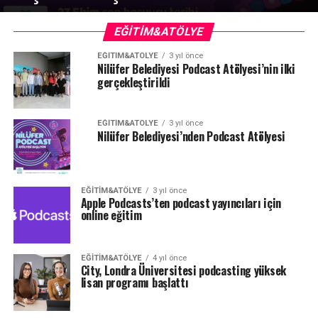
EĞITIM&ATÖLYE
EĞITIM&ATÖLYE
3 yıl önce
Nilüfer Belediyesi Podcast Atölyesi’nin ilki
gerçekleştirildi
EĞITIM&ATÖLYE
3 yıl önce
Nilüfer Belediyesi’nden Podcast Atölyesi
EĞITIM&ATÖLYE
3 yıl önce
Apple Podcasts’ten podcast yayıncıları için
online eğitim
EĞITIM&ATÖLYE
4 yıl önce
City, Londra Üniversitesi podcasting yüksek
lisan programı başlattı