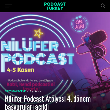
EĞITIM&ATÖLYE
3 yıl önce
Nilüfer Podcast Atölyesi 4. dönem
başvuruları açıldı