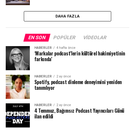
DAHA FAZLA
EN SON
POPÜLER
VIDEOLAR
HABERLER
4 hafta önce
‘Markalar podcast’lerin kültürel hakimiyetinin
farkında’
HABERLER
2 ay önce
Spotify, podcast dinleme deneyimini yeniden
tanımlıyor
HABERLER
2 ay önce
4 Temmuz, Bağımsız Podcast Yayıncıları Günü
ilan edildi