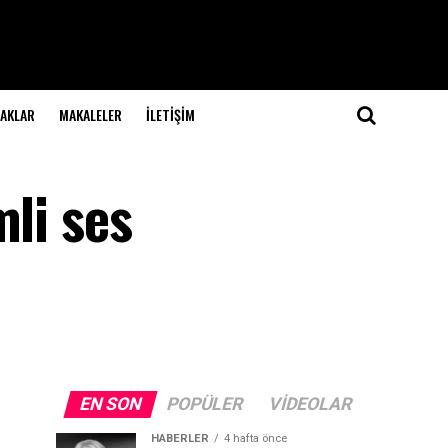
NAKLAR
MAKALELER
İLETIŞIM
mli ses
EN SON
POPÜLER
VIDEOLAR
HABERLER
4 hafta önce