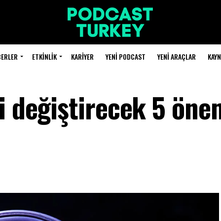
BERLER
ETKINLIK
KARIYER
YENI PODCAST
YENI ARAÇLAR
KAY
i değiştirecek 5 öne