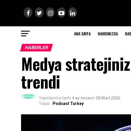
ANA SAYFA
HAKKIMIZDA
HA
HABERLER
Medya stratejiniz
trendi
Yayınlanma tarihi
4 ay önce
on
28 Mart 2026
Yazar :
Podcast Turkey