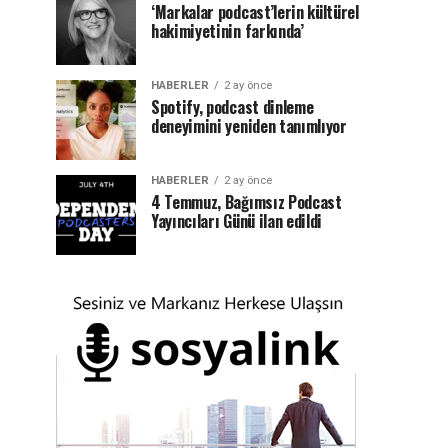
‘Markalar podcast’lerin kültürel
hakimiyetinin farkında’
HABERLER
2 ay önce
Spotify, podcast dinleme
deneyimini yeniden tanımlıyor
HABERLER
2 ay önce
4 Temmuz, Bağımsız Podcast
Yayıncıları Günü ilan edildi