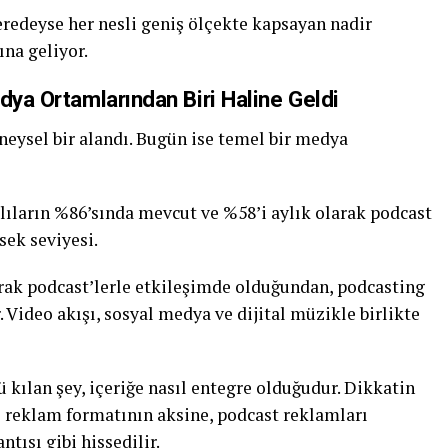
neredeyse her nesli geniş ölçekte kapsayan nadir
ına geliyor.
dya Ortamlarından Biri Haline Geldi
neysel bir alandı. Bugün ise temel bir medya
lıların %86’sında mevcut ve %58’i aylık olarak podcast
sek seviyesi.
arak podcast’lerle etkileşimde olduğundan, podcasting
r. Video akışı, sosyal medya ve dijital müzikle birlikte
ü kılan şey, içeriğe nasıl entegre olduğudur. Dikkatin
l reklam formatının aksine, podcast reklamları
ntısı gibi hissedilir.