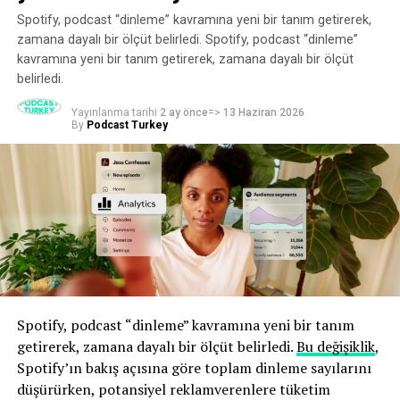
araya geldi.
Spotify, podcast “dinleme” kavramına yeni bir tanım getirerek,
zamana dayalı bir ölçüt belirledi. Spotify, podcast “dinleme”
İşte söyledikleri.
kavramına yeni bir tanım getirerek, zamana dayalı bir ölçüt
belirledi.
Robbins gibi bir isim için Cannes’ın önemi
Yayınlanma tarihi
2 ay önce
=>
13 Haziran 2026
By
Podcast Turkey
Cannes’a katılmadan önce Robbins, bunun sadece büyük
bir etkinlikten ibaret olduğunu düşünüyordu. Ve işini
büyütmeye bu kadar odaklanmış biri için, Fransız
Rivierası’nda gösterişli bir hafta gibi görünen bir şey için
zaman ayırmanın değerini görmek, hatta bunu haklı
çıkarmak zor olabilir.
“Şimdi anlıyorum ki, bu etkinlikte birçok pazarlama
müdürü, marka müdürü ve medya müdürü bir araya
geliyor, anlaşmalar burada yapılıyor. 2027 bütçeleri
Spotify, podcast “dinleme” kavramına yeni bir tanım
burada kesinleşiyor ve kampanyalar burada planlanıyor.
getirerek, zamana dayalı bir ölçüt belirledi.
Bu değişiklik
,
Dolayısıyla burası gerçekten bağlantı kurabileceğiniz ve
Spotify’ın bakış açısına göre toplam dinleme sayılarını
insanlarla tanışabileceğiniz bir yer.”
düşürürken, potansiyel reklamverenlere tüketim