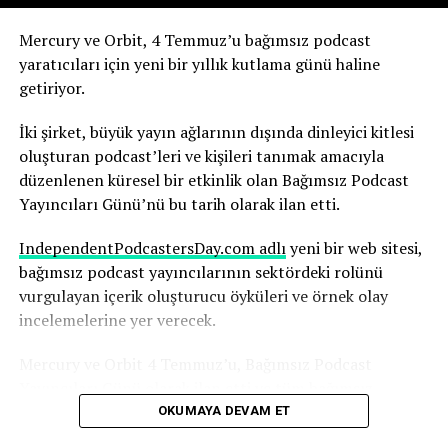
Yapay zekanın olası sonuçlarını şimdiden nasıl
Mercury ve Orbit, 4 Temmuz’u bağımsız podcast
değerlendirdiğini anlatıyor.
yaratıcıları için yeni bir yıllık kutlama günü haline
getiriyor.
Robbins, yapay zekanın, yıllarca çalışmayı öğrendiği
medya ortamının temelini yeniden şekillendirdiğinin
İki şirket, büyük yayın ağlarının dışında dinleyici kitlesi
farkında. Ve bu sürecin hızı dikkat gerektiriyor.
oluşturan podcast’leri ve kişileri tanımak amacıyla
düzenlenen küresel bir etkinlik olan Bağımsız Podcast
“Yapay zekadaki değişim hızını ve yapay zekanın şu anda
Yayıncıları Günü’nü bu tarih olarak ilan etti.
basında nasıl yankı uyandırdığını anlamak herkes için
çok önemli; yaşananlar büyüleyici” diyen Robbins,
IndependentPodcastersDay.com adlı
yeni bir web sitesi,
şunları söyledi:
bağımsız podcast yayıncılarının sektördeki rolünü
vurgulayan içerik oluşturucu öyküleri ve örnek olay
“Nice’te uçaktan indim ve Today Show’dan arkadaşım
incelemelerine yer verecek.
Huda ile karşılaştım. Uzun uzun sohbet ettik. İkimizin
karşılaşmasını gösteren bir Instagram gönderisi paylaştı
Mercury ve Orbit 4 Temmuz’u, Bağımsız Podcast
ve ben de ona cevap verdim. Parade dergisi bununla ilgili
Yayıncıları Günü olarak ilan etti ve tüm bağımsız
bir makale yazdı. Bu, bana göre, içinde bulunduğunuz
podcast yayıncılarını bu günü desteklemeye çağırdı.
OKUMAYA DEVAM ET
ekosistemi düşünmeniz ve kendinize, suyun çalkalandığı