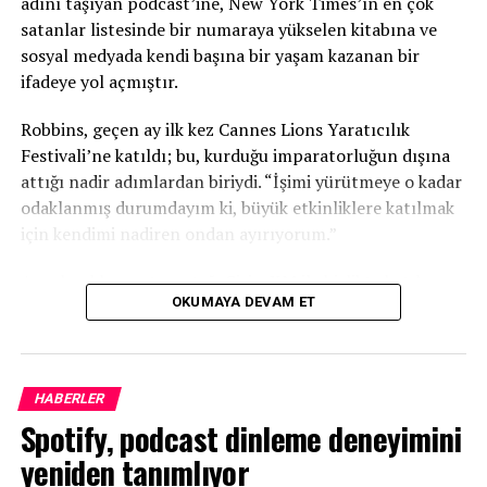
adını taşıyan podcast’ine, New York Times’ın en çok
Podcast yaratıcıları, platformu denemek, bir örnek
satanlar listesinde bir numaraya yükselen kitabına ve
görmek ve podcast’lerinin nasıl güçlü bir yayın varlığına
sosyal medyada kendi başına bir yaşam kazanan bir
dönüşebileceğini keşfetmek için web sitesini ziyaret
ifadeye yol açmıştır.
edebilirler.
Robbins, geçen ay ilk kez Cannes Lions Yaratıcılık
Kaynak:
PodNews
Festivali’ne katıldı; bu, kurduğu imparatorluğun dışına
attığı nadir adımlardan biriydi. “İşimi yürütmeye o kadar
odaklanmış durumdayım ki, büyük etkinliklere katılmak
BENZER KONULAR:
için kendimi nadiren ondan ayırıyorum.”
BIR SONRAKI
CEO dahil 110 kişiyi çıkaran Wondery yeniden yapılanıyor
Ancak reklam satış ortağı SiriusXM ile birlikte katılmaya
OKUMAYA DEVAM ET
davet edilmesiyle, 2026 festivali programına uyan ilk
KAÇIRMAYIN
fırsat oldu.
Frank Racioppi: Tamamen düzmece, abartılı, yapay,
sahte YouTube video podcasting devrimi
Digiday, Robbins ile yapay zekanın medya ekosistemi
HABERLER
üzerindeki etkisini, podcast yayıncılığının
Spotify, podcast dinleme deneyimini
pazarlamacılar tarafından neden yanlış
sınıflandırıldığını ve yeni trendlerin peşinden koşmadan
yeniden tanımlıyor
nasıl zirvede kalmayı planladığını konuşmak üzere bir