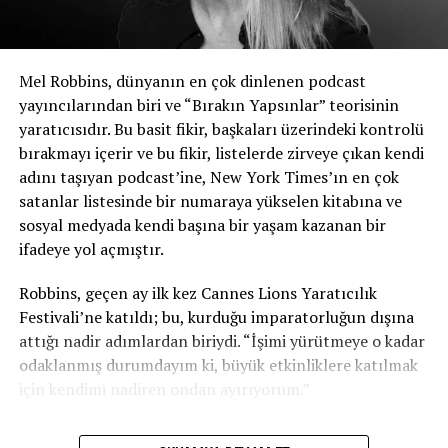
avantajlarını dahil ettiğim için mutlu, ancak
kavramsallaştırdığı tüm fayda yelpazesini dahil
etmediğim için üzgün; sanki varlığı o kadar gerçek hale
Mel Robbins, dünyanın en çok dinlenen podcast
gelen hayali bir arkadaş gibi ki, fantezi ile gerçeklik
yayıncılarından biri ve “Bırakın Yapsınlar” teorisinin
arasındaki çizgi belirsizleşiyor.
yaratıcısıdır. Bu basit fikir, başkaları üzerindeki kontrolü
bırakmayı içerir ve bu fikir, listelerde zirveye çıkan kendi
Sesli Podcast’in Avantajları
adını taşıyan podcast’ine, New York Times’ın en çok
satanlar listesinde bir numaraya yükselen kitabına ve
Nasıl veya neden bilmiyorum ama sesli podcast
sosyal medyada kendi başına bir yaşam kazanan bir
yayıncıları video eklemeye zorlanıyor çünkü podcast
ifadeye yol açmıştır.
yapmayan medya, bunu yapmazlarsa geride
kalacaklarını tekrarlayıp duruyor.
Robbins, geçen ay ilk kez Cannes Lions Yaratıcılık
Festivali’ne katıldı; bu, kurduğu imparatorluğun dışına
Podnews
veya
Sounds Profitable
gibi meşru ve iyi
attığı nadir adımlardan biriydi. “İşimi yürütmeye o kadar
araştırılmış podcast yayınlarını okursanız, video
odaklanmış durumdayım ki, büyük etkinliklere katılmak
podcast’e daha ayrıntılı ve veri odaklı bir yaklaşım
için kendimi nadiren ondan ayırıyorum.”
keşfedeceksiniz. Bu köklü podcast yayınlarının video
podcast’in potansiyelini kabul ettiğini, ancak bunu
Ancak reklam satış ortağı SiriusXM ile birlikte katılmaya
sektördeki baskın yaklaşım olarak görmediğini söylemek