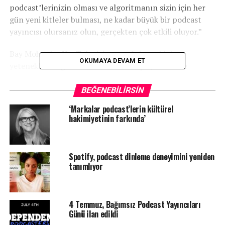
podcast’lerinizin olması ve algoritmanın sizin için her
gün yeni kitleler bulması, ne kadar büyük bir podcast
yayıncısı olursanız olun, gerçekten çok etkili oluyor.”
Bay Mohan’ın YouTube için yaptığı işte oldukça
OKUMAYA DEVAM ET
yetenekli olduğundan eminim. Sonuçta, YouTube
köpeklerin kendi kıçlarını kokladığı reklam destekli
kliplerden para kazanırken, Amazon’dan Jeff
BEĞENEBILIRSIN
Bezos,
Yüzüklerin Efendisi
dizisinin sadece ilk sezonu
‘Markalar podcast’lerin kültürel
için 465 milyon dolar harcadı.
hakimiyetinin farkında’
Bay Mohan’ın çılgınca reklamlarına rağmen, video
podcast’ler en yeni trend. En yeni ne? 3D TV mi? Sanal
Spotify, podcast dinleme deneyimini yeniden
Gerçeklik mi? Google Glass mı? Pepsi Clear mı? Bay
tanımlıyor
Mohan, bir şeyi “kaçırılmaması gereken” olarak
etiketlemenin onu mutlaka kaçırılmaması gereken bir
şey haline getirmediğini bilmekten şaşırabilir.
4 Temmuz, Bağımsız Podcast Yayıncıları
Günü ilan edildi
Ortamı sakinleştirmek ve video ile sesli podcast’leri daha