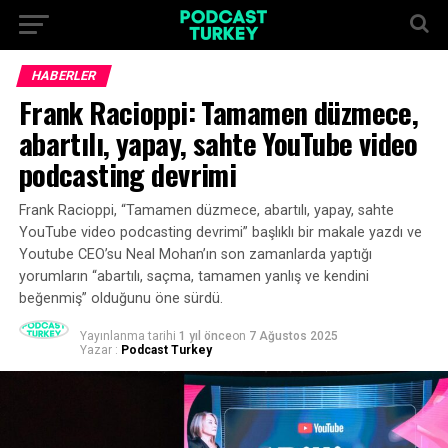
HABERLER
Frank Racioppi: Tamamen düzmece,
abartılı, yapay, sahte YouTube video
podcasting devrimi
Frank Racioppi, “Tamamen düzmece, abartılı, yapay, sahte
YouTube video podcasting devrimi” başlıklı bir makale yazdı ve
Youtube CEO’su Neal Mohan’ın son zamanlarda yaptığı
yorumların “abartılı, saçma, tamamen yanlış ve kendini
beğenmiş” olduğunu öne sürdü.
Yayınlanma tarihi
1 yıl önce
on
7 Ağustos 2025
Yazar :
Podcast Turkey