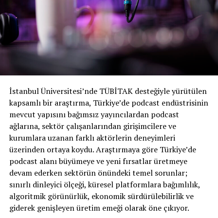
Podsights’ın dağıtım ve dönüşüm raporlarına daha kolay
erişebilecekler” dedi.
Cameron Hendrix, “Şu anda kurum içinden geldiği göz
önüne alındığında, elbette, reklamverenler bu bilgi
hakkında şüpheci olabilir. Şüphe duyanlar üçüncü taraf
analitik şirketlerine başvurabilirler. Sektörde sadece
Podsights veya Chartable olmayacak” dedi.
İstanbul Üniversitesi’nde TÜBİTAK desteğiyle yürütülen
kapsamlı bir araştırma, Türkiye’de podcast endüstrisinin
Khurrum Malik ise, “Reklamverenler, yatırımlarının
mevcut yapısını bağımsız yayıncılardan podcast
erişimini ve etkisini doğrulamak için Spotify podcast
ağlarına, sektör çalışanlarından girişimcilere ve
kampanyalarında güvenilir üçüncü taraf ölçüm
kurumlara uzanan farklı aktörlerin deneyimleri
çözümlerine erişebilir. Bu çözümler müşterilerimize
üzerinden ortaya koydu. Araştırmaya göre Türkiye’de
sunulmaya devam edecek ve en son satın almalarımızla,
podcast alanı büyümeye ve yeni fırsatlar üretmeye
hem Spotify’da hem de Spotify dışında üst düzey
devam ederken sektörün önündeki temel sorunlar;
podcast reklam ölçümleri sunmaktan heyecan
sınırlı dinleyici ölçeği, küresel platformlara bağımlılık,
duyuyoruz” dedi.
algoritmik görünürlük, ekonomik sürdürülebilirlik ve
giderek genişleyen üretim emeği olarak öne çıkıyor.
Boşluğa dikkat et