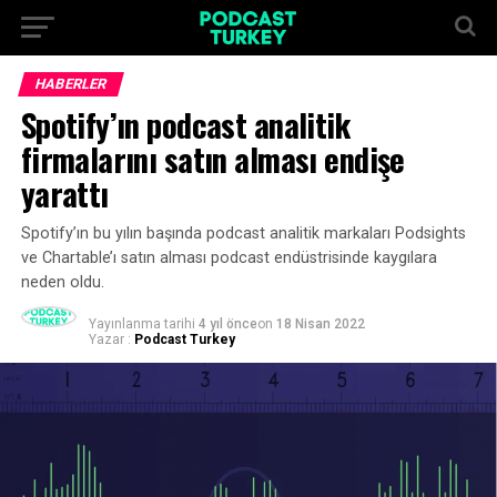
HABERLER
Spotify’ın podcast analitik
firmalarını satın alması endişe
yarattı
Spotify’ın bu yılın başında podcast analitik markaları Podsights
ve Chartable’ı satın alması podcast endüstrisinde kaygılara
neden oldu.
Yayınlanma tarihi
4 yıl önce
on
18 Nisan 2022
Yazar :
Podcast Turkey