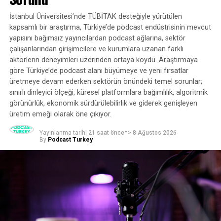
Podcast teknolojisi oyuncuları, bu eski üçüncü taraf
İstanbul Üniversitesi’nde TÜBİTAK desteğiyle yürütülen
çözümlerinin Spotify’ın birinci taraf işinde
kapsamlı bir araştırma, Türkiye’de podcast endüstrisinin mevcut
kaybolmasını, reklamverenlerin podcast’lere giderek
yapısını bağımsız yayıncılardan podcast ağlarına, sektör
daha fazla ilgi duymasıyla Spotify’ın çalışmalarını
çalışanlarından girişimcilere ve kurumlara uzanan farklı
hızlandırmak ve kontrol etmek için bir fırsat olarak
aktörlerin deneyimleri üzerinden ortaya koydu. Araştırmaya
görüyor.”
göre Türkiye’de podcast alanı büyümeye ve yeni fırsatlar
üretmeye devam ederken sektörün önündeki temel sorunlar;
Ne var ne yok
sınırlı dinleyici ölçeği, küresel platformlara bağımlılık, algoritmik
görünürlük, ekonomik sürdürülebilirlik ve giderek genişleyen
Spotify, Podsights ve Chartable’ı satın almadan önce
üretim emeği olarak öne çıkıyor.
bile, reklamverenlere kampanyalarının belirli bir
kapasitede nasıl performans gösterdiği hakkında rapor
Yayınlanma tarihi
21 saat önce
=>
8 Ağustos 2026
By
Podcast Turkey
verebiliyordu.
Spotify’ın Küresel Başkanı Khurrum Malik, “Şirket daha
önce kampanyalar için bazı ilişkilendirme hizmetleri
sunmak üzere satın almadan önce her ikisiyle de ortaklık
kurmuştu, ancak şimdi Spotify Audience Network
üzerinden satın alma yapan reklamverenler