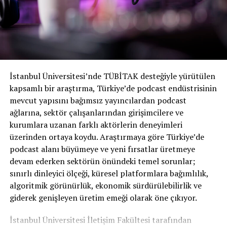
68 ile en yaşlısı. Bu rakamlara, ortalamaları biraz aşağı
çekecek olan yayın akışı dahil değil.
Örneğin
, Abbott
Elementary ABC’de 61 izlenirken, lineer TV’ye darbe
vurulurken izleyici kitlesini artıran yayın hizmetlerinde
36 izleniyor.
Peki ya ticari radyo?
İstanbul Üniversitesi’nde TÜBİTAK desteğiyle yürütülen
kapsamlı bir araştırma, Türkiye’de podcast endüstrisinin
Talk Radio yaşlanıyor. Nielsen’e göre ortanca yaş 58’dir.
mevcut yapısını bağımsız yayıncılardan podcast
Edison/NPR araştırmasına göre
, Sözlü Söz kategorisi
ağlarına, sektör çalışanlarından girişimcilere ve
son 10 yılda önemli ölçüde büyümüş olsa da, dinlemenin
kurumlara uzanan farklı aktörlerin deneyimleri
çoğu yayından podcast’e geçti. Bu durum özellikle
üzerinden ortaya koydu. Araştırmaya göre Türkiye’de
podcast yayıncılığının AM/FM’yi aştığı genç demografik
podcast alanı büyümeye ve yeni fırsatlar üretmeye
gruplar için geçerli. Genç dinleyiciler için podcasting
devam ederken sektörün önündeki temel sorunlar;
yeni talk radyo.
sınırlı dinleyici ölçeği, küresel platformlara bağımlılık,
algoritmik görünürlük, ekonomik sürdürülebilirlik ve
Podcasting: Gençlik Pınarı
giderek genişleyen üretim emeği olarak öne çıkıyor.
Bu rakamlar medya sektöründekiler için bile sürpriz
İstanbul Üniversitesi İletişim Fakültesi tarafından
niteliğinde.