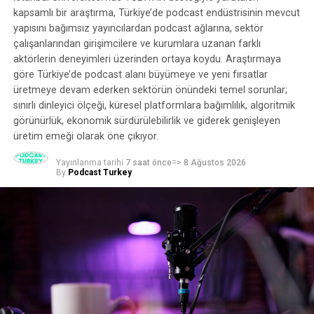
kapsamlı bir araştırma, Türkiye’de podcast endüstrisinin mevcut
yapısını bağımsız yayıncılardan podcast ağlarına, sektör
çalışanlarından girişimcilere ve kurumlara uzanan farklı
aktörlerin deneyimleri üzerinden ortaya koydu. Araştırmaya
Kablolu haberler bu demografik değişimden özellikle
göre Türkiye’de podcast alanı büyümeye ve yeni fırsatlar
etkileniyor. MSNBC izleyicilerinin ortanca yaşı 70, FOX
üretmeye devam ederken sektörün önündeki temel sorunlar;
News 69 ve CNN 67.
The Wall Street Journal
‘ın da
sınırlı dinleyici ölçeği, küresel platformlara bağımlılık, algoritmik
görünürlük, ekonomik sürdürülebilirlik ve giderek genişleyen
belirttiği gibi, “Yıllar boyunca medya yöneticileri
üretim emeği olarak öne çıkıyor.
reklamverenlere yönelik sunumlarını daha genç
izleyicilere ulaşabilecekleri fikri üzerine kurdular… Ancak
Yayınlanma tarihi
7 saat önce
=>
8 Ağustos 2026
bugünlerde acı bir gerçek var: Televizyon izleyenlerin
By
Podcast Turkey
çoğu bu gruplardan daha yaşlı.”
Daha genç dinleyiciler için podcasting yeni bir
talk radyo.
Geçtiğimiz yıl lineer kanallar arasında en genç program
49.5 ile FOX’ta yayınlanan Bob’s Burgers oldu. Aslında
FOX 58 ile dört büyük kanal arasında en genci. CBS ise