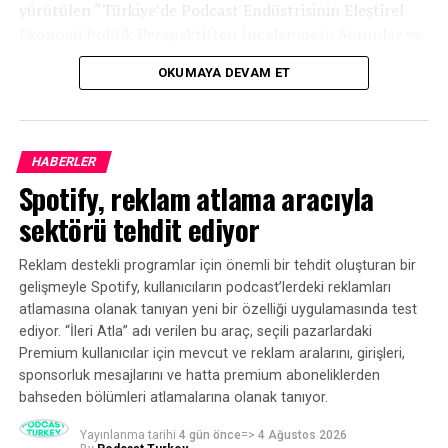
yürütülen “Türkiye’de Podcast Endüstrisinin Eleştirel
Tarihsel olarak satış dolarları daha genç kitleleri tercih
Ekonomi Politik Perspektiften İncelenmesi: Sorunlar ve
etti.
Fırsatlar” başlıklı araştırma, Türkiye podcast
OKUMAYA DEVAM ET
ekosisteminin mevcut durumuna ilişkin kapsamlı bir
Podcasting, büyümekte olan (birkaç duraklama ve
tablo ortaya koydu.
başlangıçla birlikte) ve diğer tüm büyük medya
platformlarından önemli ölçüde daha genç olan bir
HABERLER
mecra. Podcast dinleyicilerinin medyan yaşı 34, yani TV
Spotify, reklam atlama aracıyla
ve gazete izleyicilerinin medyan yaşından neredeyse
otuz yıl daha genç. Üç … on yıl … daha genç. Basitçe
sektörü tehdit ediyor
söylemek gerekirse, buna benzer başka bir medya
platformu yok.
Reklam destekli programlar için önemli bir tehdit oluşturan bir
gelişmeyle Spotify, kullanıcıların podcast’lerdeki reklamları
Podcasting’in yükselişi, genç kuşakların yaşam tarzları
atlamasına olanak tanıyan yeni bir özelliği uygulamasında test
ediyor. “İleri Atla” adı verilen bu araç, seçili pazarlardaki
ve tercihleriyle uyumlu olan talep üzerine içerik
Premium kullanıcılar için mevcut ve reklam aralarını, girişleri,
tüketimine doğru bir kaymaya işaret ediyor. İsteğe bağlı
sponsorluk mesajlarını ve hatta premium aboneliklerden
bir dünyada yaşıyoruz ve diğer medyalar buna uyum
bahseden bölümleri atlamalarına olanak tanıyor.
sağlarken (akış uygulamaları ve YouTube’u düşünün),
podcasting geleneksel medyanın eşleştirmekte
Yayınlanma tarihi
4 gün önce
=>
4 Ağustos 2026