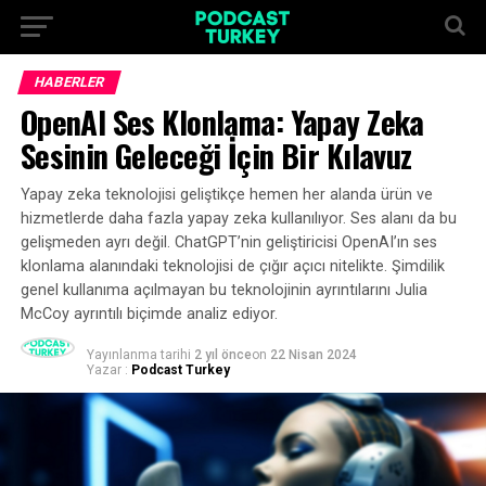
HABERLER
OpenAI Ses Klonlama: Yapay Zeka
Sesinin Geleceği İçin Bir Kılavuz
Yapay zeka teknolojisi geliştikçe hemen her alanda ürün ve
hizmetlerde daha fazla yapay zeka kullanılıyor. Ses alanı da bu
gelişmeden ayrı değil. ChatGPT’nin geliştiricisi OpenAI’ın ses
klonlama alanındaki teknolojisi de çığır açıcı nitelikte. Şimdilik
genel kullanıma açılmayan bu teknolojinin ayrıntılarını Julia
McCoy ayrıntılı biçimde analiz ediyor.
Yayınlanma tarihi
2 yıl önce
on
22 Nisan 2024
Yazar :
Podcast Turkey