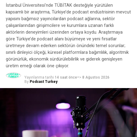
Sanal asistanlar için kişiselleştirilmiş yapay zeka sesleri
İstanbul Üniversitesi’nde TÜBİTAK desteğiyle yürütülen
oluşturmaktan, sesli kitaplar ve podcast’ler için gerçekçi
kapsamlı bir araştırma, Türkiye’de podcast endüstrisinin mevcut
sentetik konuşma
üretmeye kadar, olasılıklar sonsuz.
yapısını bağımsız yayıncılardan podcast ağlarına, sektör
Ancak teknoloji ilerledikçe, potansiyel kötüye
çalışanlarından girişimcilere ve kurumlara uzanan farklı
kullanımına ilişkin endişeler de artıyor.
aktörlerin deneyimleri üzerinden ortaya koydu. Araştırmaya
göre Türkiye’de podcast alanı büyümeye ve yeni fırsatlar
OpenAI’nin Yaklaşımını Anlamak
üretmeye devam ederken sektörün önündeki temel sorunlar;
sınırlı dinleyici ölçeği, küresel platformlara bağımlılık, algoritmik
Popüler ChatGPT’nin arkasındaki şirket olan OpenAI,
görünürlük, ekonomik sürdürülebilirlik ve giderek genişleyen
ses klonlama teknolojisini yayınlama konusunda
üretim emeği olarak öne çıkıyor.
temkinli bir yaklaşım benimsedi. Ses motorlarının
etkileyici yeteneklerini ortaya koymuş olsalar da, riskleri
Yayınlanma tarihi
14 saat önce
=>
8 Ağustos 2026
By
Podcast Turkey
de kabul ettiler.
Yakın tarihli bir blog yazısında OpenAI, bir seçim yılında
potansiyel kötüye kullanımla ilgili endişeleri gerekçe
göstererek halka açık bir sürümü
gerçekleştirmeyeceklerini açıkladı. Bu, güçlü yapay zeka
araçları söz konusu olduğunda dikkatli düşünme
ihtiyacını vurgulayan sorumlu bir harekettir.