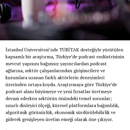
OpenAI’nin Ses Klonlaması Nasıl
Çalışıyor?
Peki, OpenAI’nin Ses Motoru bu kadar ikna edici ses
klonlarını tam olarak nasıl yaratıyor? Gelin bunun
arkasındaki teknolojiye daha yakından bakalım.
İstanbul Üniversitesi’nde TÜBİTAK desteğiyle yürütülen
kapsamlı bir araştırma, Türkiye’de podcast endüstrisinin
Ses Klonlamada Yapay Zeka Modellerinin
mevcut yapısını bağımsız yayıncılardan podcast
ağlarına, sektör çalışanlarından girişimcilere ve
Rolü
kurumlara uzanan farklı aktörlerin deneyimleri
OpenAI’nin Ses Motorunun merkezinde, büyük miktarda
üzerinden ortaya koydu. Araştırmaya göre Türkiye’de
konuşma verisi üzerinde eğitilmiş sofistike yapay zeka
podcast alanı büyümeye ve yeni fırsatlar üretmeye
modelleri bulunmaktadır. Bu modeller, bir kişinin sesinin
devam ederken sektörün önündeki temel sorunlar;
perde ve tonundan aksan ve tonlamasına kadar
sınırlı dinleyici ölçeği, küresel platformlara bağımlılık,
benzersiz özelliklerini tanımayı ve çoğaltmayı öğrenir.
algoritmik görünürlük, ekonomik sürdürülebilirlik ve
giderek genişleyen üretim emeği olarak öne çıkıyor.
Yapay zeka, bir kişinin konuşmasının sadece kısa bir