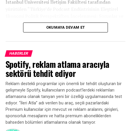
örneğini analiz ederek, orijinal konuşmacıya oldukça
İstanbul Üniversitesi İletişim Fakültesi tarafından
benzeyen yeni bir ses üretebiliyor. Bu, makine
yürütülen “Türkiye’de Podcast Endüstrisinin Eleştirel
öğreniminin gücünün ve üretken yapay zekanın hızla
Ekonomi Politik Perspektiften İncelenmesi: Sorunlar ve
ilerlemesinin bir kanıtıdır.
Fırsatlar” başlıklı araştırma, Türkiye podcast
OKUMAYA DEVAM ET
ekosisteminin mevcut durumuna ilişkin kapsamlı bir
Metinden Konuşmaya: Teknolojinin
tablo ortaya koydu.
Arkasındaki Bilim
HABERLER
Yapay zeka modeli bir kişinin sesini taklit etmeyi
Spotify, reklam atlama aracıyla
öğrendikten sonra, herhangi bir metin girdisinden
konuşma üretmek için kullanılabilir. İşte bu noktada
sektörü tehdit ediyor
metinden konuşmaya teknolojisi devreye giriyor.
Reklam destekli programlar için önemli bir tehdit oluşturan bir
OpenAI’nin Ses Motoru, yazılı metni uygun
gelişmeyle Spotify, kullanıcıların podcast’lerdeki reklamları
duraklamalar, tonlamalar ve vurgularla birlikte doğal bir
atlamasına olanak tanıyan yeni bir özelliği uygulamasında test
konuşmaya dönüştürmek için gelişmiş algoritmalar
ediyor. “İleri Atla” adı verilen bu araç, seçili pazarlardaki
kullanır. Sonuç, bir insan konuşmacıdan neredeyse ayırt
Premium kullanıcılar için mevcut ve reklam aralarını, girişleri,
sponsorluk mesajlarını ve hatta premium aboneliklerden
edilemeyen sentetik bir sestir.
bahseden bölümleri atlamalarına olanak tanıyor.