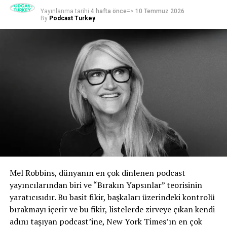
Yayınlanma tarihi
4 hafta önce
=>
10 Temmuz 2026
By
Podcast Turkey
BENZER KONULAR:
BIR SONRAKI
‘Başarılı podcast kampanyalarının net brief’leri olmalı’
KAÇIRMAYIN
Yeni bir podcast barındırma platformu: Podhome
Mel Robbins, dünyanın en çok dinlenen podcast
yayıncılarından biri ve “Bırakın Yapsınlar” teorisinin
yaratıcısıdır. Bu basit fikir, başkaları üzerindeki kontrolü
bırakmayı içerir ve bu fikir, listelerde zirveye çıkan kendi
adını taşıyan podcast’ine, New York Times’ın en çok