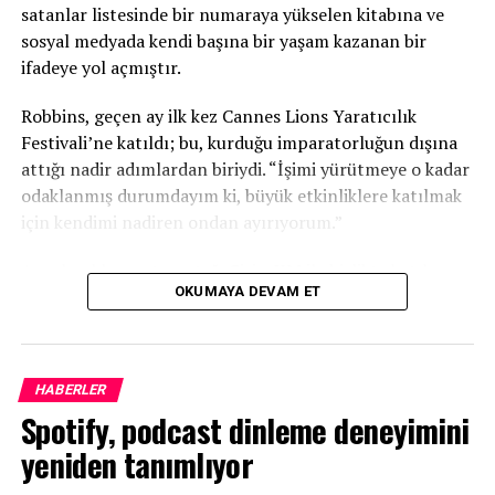
satanlar listesinde bir numaraya yükselen kitabına ve
sosyal medyada kendi başına bir yaşam kazanan bir
ifadeye yol açmıştır.
Robbins, geçen ay ilk kez Cannes Lions Yaratıcılık
Festivali’ne katıldı; bu, kurduğu imparatorluğun dışına
attığı nadir adımlardan biriydi. “İşimi yürütmeye o kadar
odaklanmış durumdayım ki, büyük etkinliklere katılmak
için kendimi nadiren ondan ayırıyorum.”
Ancak reklam satış ortağı SiriusXM ile birlikte katılmaya
OKUMAYA DEVAM ET
davet edilmesiyle, 2026 festivali programına uyan ilk
fırsat oldu.
Digiday, Robbins ile yapay zekanın medya ekosistemi
HABERLER
üzerindeki etkisini, podcast yayıncılığının
Spotify, podcast dinleme deneyimini
pazarlamacılar tarafından neden yanlış
sınıflandırıldığını ve yeni trendlerin peşinden koşmadan
yeniden tanımlıyor
nasıl zirvede kalmayı planladığını konuşmak üzere bir