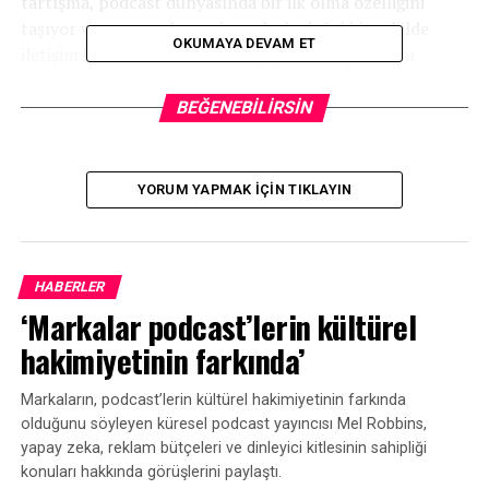
tartışma, podcast dünyasında bir ilk olma özelliğini
taşıyor ve yapay zekanın insanlarla doğal bir şekilde
OKUMAYA DEVAM ET
iletişim kurabilme becerisinin şaşırtıcı boyutlarını
sergiliyor.
BEĞENEBILIRSIN
Dinleyiciler bu yayında, yapay zekanın soruları anlayıp
yanıtlayabildiğine, hatta konunun derinliklerine
inebildiğine tanık oluyorlar.
YORUM YAPMAK IÇIN TIKLAYIN
İlk bölümü aşağıdaki linkten dinleyebilirsiniz…
HABERLER
‘Markalar podcast’lerin kültürel
hakimiyetinin farkında’
Markaların, podcast’lerin kültürel hakimiyetinin farkında
olduğunu söyleyen küresel podcast yayıncısı Mel Robbins,
yapay zeka, reklam bütçeleri ve dinleyici kitlesinin sahipliği
konuları hakkında görüşlerini paylaştı.