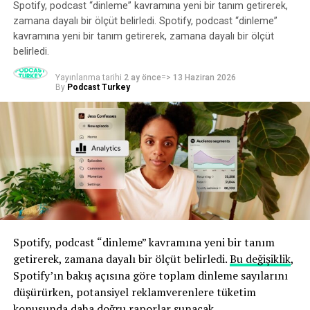
araya geldi.
Spotify, podcast “dinleme” kavramına yeni bir tanım getirerek,
zamana dayalı bir ölçüt belirledi. Spotify, podcast “dinleme”
İşte söyledikleri.
kavramına yeni bir tanım getirerek, zamana dayalı bir ölçüt
belirledi.
Robbins gibi bir isim için Cannes’ın önemi
Yayınlanma tarihi
2 ay önce
=>
13 Haziran 2026
By
Podcast Turkey
Cannes’a katılmadan önce Robbins, bunun sadece büyük
bir etkinlikten ibaret olduğunu düşünüyordu. Ve işini
büyütmeye bu kadar odaklanmış biri için, Fransız
Rivierası’nda gösterişli bir hafta gibi görünen bir şey için
zaman ayırmanın değerini görmek, hatta bunu haklı
çıkarmak zor olabilir.
“Şimdi anlıyorum ki, bu etkinlikte birçok pazarlama
müdürü, marka müdürü ve medya müdürü bir araya
geliyor, anlaşmalar burada yapılıyor. 2027 bütçeleri
Spotify, podcast “dinleme” kavramına yeni bir tanım
burada kesinleşiyor ve kampanyalar burada planlanıyor.
getirerek, zamana dayalı bir ölçüt belirledi.
Bu değişiklik
,
Dolayısıyla burası gerçekten bağlantı kurabileceğiniz ve
Spotify’ın bakış açısına göre toplam dinleme sayılarını
insanlarla tanışabileceğiniz bir yer.”
düşürürken, potansiyel reklamverenlere tüketim
konusunda daha doğru raporlar sunacak.