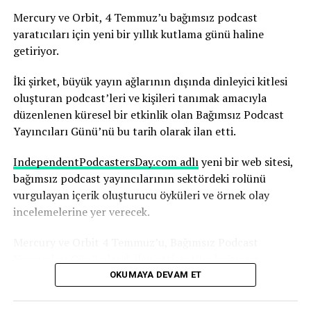
Yapay zekanın olası sonuçlarını şimdiden nasıl
Mercury ve Orbit, 4 Temmuz’u bağımsız podcast
değerlendirdiğini anlatıyor.
yaratıcıları için yeni bir yıllık kutlama günü haline
getiriyor.
Robbins, yapay zekanın, yıllarca çalışmayı öğrendiği
medya ortamının temelini yeniden şekillendirdiğinin
İki şirket, büyük yayın ağlarının dışında dinleyici kitlesi
farkında. Ve bu sürecin hızı dikkat gerektiriyor.
oluşturan podcast’leri ve kişileri tanımak amacıyla
düzenlenen küresel bir etkinlik olan Bağımsız Podcast
“Yapay zekadaki değişim hızını ve yapay zekanın şu anda
Yayıncıları Günü’nü bu tarih olarak ilan etti.
basında nasıl yankı uyandırdığını anlamak herkes için
çok önemli; yaşananlar büyüleyici” diyen Robbins,
IndependentPodcastersDay.com adlı
yeni bir web sitesi,
şunları söyledi:
bağımsız podcast yayıncılarının sektördeki rolünü
vurgulayan içerik oluşturucu öyküleri ve örnek olay
“Nice’te uçaktan indim ve Today Show’dan arkadaşım
incelemelerine yer verecek.
Huda ile karşılaştım. Uzun uzun sohbet ettik. İkimizin
karşılaşmasını gösteren bir Instagram gönderisi paylaştı
Mercury ve Orbit 4 Temmuz’u, Bağımsız Podcast
ve ben de ona cevap verdim. Parade dergisi bununla ilgili
Yayıncıları Günü olarak ilan etti ve tüm bağımsız
bir makale yazdı. Bu, bana göre, içinde bulunduğunuz
podcast yayıncılarını bu günü desteklemeye çağırdı.
OKUMAYA DEVAM ET
ekosistemi düşünmeniz ve kendinize, suyun çalkalandığı
büyük olayların neler olduğunu sormanız gerektiğinin
Yapılan açıklamada şunlar kaydedildi: