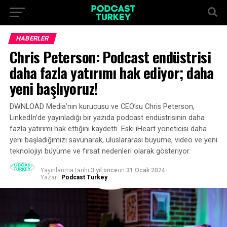
HABERLER
Chris Peterson: Podcast endüstrisi
daha fazla yatırımı hak ediyor; daha
yeni başlıyoruz!
DWNLOAD Media’nın kurucusu ve CEO’su Chris Peterson,
LinkedIn’de yayınladığı bir yazıda podcast endüstrisinin daha
fazla yatırımı hak ettiğini kaydetti. Eski iHeart yöneticisi daha
yeni başladığımızı savunarak, uluslararası büyüme, video ve yeni
teknolojiyi büyüme ve fırsat nedenleri olarak gösteriyor.
Yayınlanma tarihi
3 yıl önce
on
31 Ocak 2024
Yazar :
Podcast Turkey