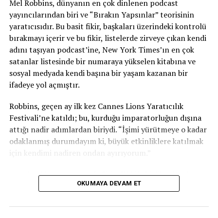
gelir yaratmaya odaklanan bir medya
Mel Robbins, dünyanın en çok dinlenen podcast
topluluğuyuz.
Biraz daha fazlası var ama ana fikri
yayıncılarından biri ve “Bırakın Yapsınlar” teorisinin
anladınız.
yaratıcısıdır. Bu basit fikir, başkaları üzerindeki kontrolü
bırakmayı içerir ve bu fikir, listelerde zirveye çıkan kendi
DWNLOAD Media’nın
duyurulmasından bu yana geçen
adını taşıyan podcast’ine, New York Times’ın en çok
250’ye yakın günde
günlerimi yüzlerce podcast
satanlar listesinde bir numaraya yükselen kitabına ve
şirketiyle konuşarak geçirdim.
ABD’den Avrupa’ya,
sosyal medyada kendi başına bir yaşam kazanan bir
Asya’ya seyahat ettim ve dünya çapındaki podcast
ifadeye yol açmıştır.
endüstrisi hakkında bilgi sahibi oldum.
RockWater
Industries’teki
ortaklarımızın yardımıyla
60’tan fazla
Robbins, geçen ay ilk kez Cannes Lions Yaratıcılık
podcast şirketi üzerinde durum tespiti yaptık ve bir
Festivali’ne katıldı; bu, kurduğu imparatorluğun dışına
düzineden fazla şirket üzerinde derinlemesine
attığı nadir adımlardan biriydi. “İşimi yürütmeye o kadar
incelemeler yaptık.
odaklanmış durumdayım ki, büyük etkinliklere katılmak
için kendimi nadiren ondan ayırıyorum.”
Bitiş çizgisinde anlaşmalarımız oldu, bunlardan
bazılarını şimdi kapatmak için sermaye topluyoruz ve
Ancak reklam satış ortağı SiriusXM ile birlikte katılmaya
bazılarından da uzaklaştık. Sermayeyi kapatmak için
OKUMAYA DEVAM ET
davet edilmesiyle, 2026 festivali programına uyan ilk
sayısız VC, aile ofisi ve Özel Sermaye fonuyla
fırsat oldu.
görüştük. Geçen yıl podcast alanını yaşamak ve nefes