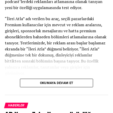
podcast’lerdeki reklamları atlamasına olanak tanıyan
yürütücülüğünü İstanbul Üniversitesi İletişim Fakültesi
yeni bir özelliği uygulamasında test ediyor.
öğretim üyesi Prof. Dr. Fırat Tufan üstlendi. Projede
Prof. Dr. Bilge Şenyüz, Doç. Dr. Ahsen Deniz Morva
“İleri Atla” adı verilen bu araç, seçili pazarlardaki
Kablamacı, Dr. Öğr. Üyesi Ezel Türk ve Araş. Gör. Dr.
Premium kullanıcılar için mevcut ve reklam aralarını,
Yeşim Akmeraner Kökat araştırmacı olarak görev aldı.
girişleri, sponsorluk mesajlarını ve hatta premium
Burak Efe Arslantaş, Cansu Düzdaş, Melida Mustafic,
aboneliklerden bahseden bölümleri atlamalarına olanak
Shakil Reja Efti ve Zeki Doğuhan Başcı ise proje
tanıyor. Testlerimizde, bir reklam arası başlar başlamaz
bursiyerleri olarak araştırmaya katkı sağladılar.
ekranda bir “İleri Atla” düğmesi beliriyor. “İleri Atla”
düğmesine tek bir dokunuş, dinleyiciyi reklamlar
Araştırma, podcast yayıncılığını yalnızca içerik üretimi
bittikten sonraki bölümün başına taşıyor. Bu özellik
açısından değil; platformlaşma, ekonomik
yalnızca reklamlar, tanıtımlar veya girişler için
sürdürülebilirlik, emek süreçleri, girişimcilik,
görünüyor.
kurumsallaşma ve teknolojik dönüşüm eksenlerinde ele
aldı.
OKUMAYA DEVAM ET
Spotify bu özelliği henüz duyurmadı.
67 tekil katılımcıyla Türkiye podcast
Podnews, bu yeni reklam atlama özelliğinin Spotify’ın
rakipleri Acast, Audacy ve New York Times’ın
ekosisteminin farklı aktörleri incelendi
HABERLER
reklamlarını içeren programlarda olduğu gibi Spotify’ın
Nitel araştırma yaklaşımıyla gerçekleştirilen çalışma