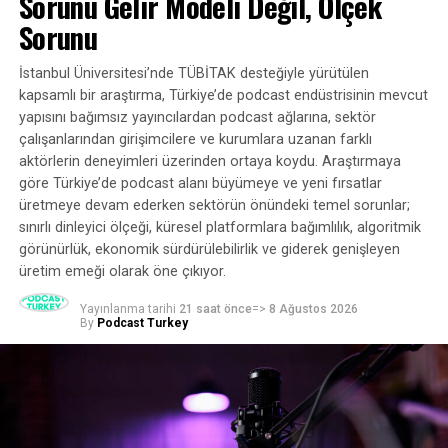
Sorunu Gelir Modeli Değil, Ölçek
finansman turumuz, ekibimizin bireyler ve ekipler için
Sorunu
yaratıcı iş akışını radikal bir şekilde basitleştiren temel
yapay zeka araçlarının geliştirilmesini güçlendirmesinin
İstanbul Üniversitesi’nde TÜBİTAK desteğiyle yürütülen
yanı sıra multimedya hikaye anlatımını daha kolay ve
kapsamlı bir araştırma, Türkiye’de podcast endüstrisinin mevcut
daha ölçeklenebilir hale getirmek için teklifimizi
yapısını bağımsız yayıncılardan podcast ağlarına, sektör
genişletmesini sağlayacak. Bu yatırım, dünya
çalışanlarından girişimcilere ve kurumlara uzanan farklı
standartlarında multimedya içerik oluşturmanın herkes
aktörlerin deneyimleri üzerinden ortaya koydu. Araştırmaya
için erişilebilir olduğu bir dünya vizyonumuza olan
göre Türkiye’de podcast alanı büyümeye ve yeni fırsatlar
güvenin bir göstergesidir” dedi
üretmeye devam ederken sektörün önündeki temel sorunlar;
sınırlı dinleyici ölçeği, küresel platformlara bağımlılık, algoritmik
Podcastle, podcast yayıncıları, tek başına çalışan
görünürlük, ekonomik sürdürülebilirlik ve giderek genişleyen
girişimciler, pazarlamacılar, eğitimciler ve üst düzey,
üretim emeği olarak öne çıkıyor.
üretime hazır içerik oluşturma konusunda tutkulu olan
Yayınlanma tarihi
21 saat önce
=>
8 Ağustos 2026
herkesten oluşan çeşitli bir topluluğa hitap eden eksiksiz
By
Podcast Turkey
bir ses ve video prodüksiyon ve dağıtım platformu olarak
öne çıkıyor. Platformun kullanıcı tabanı, 2021’deki
Tohum finansman turundan bu yana 150.000’den bir
milyondan fazla içerik oluşturucudan oluşan bir
topluluğa yükseldi.