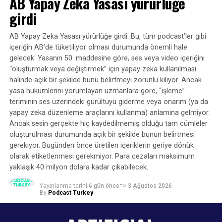
AB Yapay Zeka Yasası yürürlüğe
kendi Bill Simmons programında da mevcut olduğuna
kapsamında Türkiye podcast ekosisteminin beş farklı
dair kanıtlara sahip.
girdi
aktör grubuyla yarı yapılandırılmış derinlemesine
görüşmeler yapıldı.
Spotify’ın kendi programlarında yer alan “İleri Atla”
AB Yapay Zeka Yasası yürürlüğe girdi. Bu, tüm podcast’ler gibi
özelliği, bir yandan Spotify’ın reklam sattığı, diğer
içeriğin AB’de tüketiliyor olması durumunda önemli hale
Araştırmaya 19 bağımsız podcast yayıncısı, 17 podcast
yandan da kendi ücretli kullanıcılarına bu reklamları
gelecek. Yasanın 50. maddesine göre, ses veya video içeriğini
endüstrisi çalışanı, 12 ağ bünyesinde yayın yapan
duymama olanağı sağlayan bir “atla” özelliği pazarladığı
“oluşturmak veya değiştirmek” için yapay zeka kullanılması
podcast yayıncısı, 13 podcast üreten kurum temsilcisi ve
halinde açık bir şekilde bunu belirtmeyi zorunlu kılıyor. Ancak
anlamına geliyor. Bir podcast reklam şirketi bize bunun
13 podcast girişimcisi katıldı. Bazı katılımcıların
yasa hükümlerini yorumlayan uzmanlara göre, “işleme”
dolandırıcılık olarak değerlendirilebileceğini söyledi:
teriminin ses üzerindeki gürültüyü giderme veya onarım (ya da
ekosistem içerisinde birden fazla rol üstlenmesi
reklamlar ücretlendirilmiş ve ses dosyasına eklenmiş,
yapay zeka düzenleme araçlarını kullanma) anlamına gelmiyor.
nedeniyle araştırma toplam 67 tekil katılımcının
ancak dinleyici aktif olarak bunları dinlememeye teşvik
Ancak sesin gerçekte hiç kaydedilmemiş olduğu tam cümleler
deneyimlerine dayanırken, analizlerde 74 aktör temsili
edilmiş.
oluşturulması durumunda açık bir şekilde bunun belirtmesi
değerlendirildi.
gerekiyor. Bugünden önce üretilen içeriklerin geriye dönük
Bu özelliğin Spotify’ın rakiplerinin reklamlarıyla birlikte
olarak etiketlenmesi gerekmiyor. Para cezaları maksimum
Araştırmada örneklem oluşturulurken yalnızca farklı
görünmesi de aynı derecede sorunlu, çünkü Spotify,
yaklaşık 40 milyon dolara kadar çıkabilecek.
podcast aktörlerine ulaşılması değil, bu aktörlerin kendi
rakiplerine ait podcast’lerdeki reklamların etkinliğini
içindeki çeşitliliğin de temsil edilmesi gözetildi. Kurumsal
engelleyebilir.
Yayınlanma tarihi
6 gün önce
=>
3 Ağustos 2026
By
Podcast Turkey
podcast tarafında bankacılık ve finans, sigorta, dijital
“İleri Atla” özelliğinin nasıl çalıştığını görün
medya ve teknoloji, kamu yayıncılığı, eğitim, iş dünyası,
e-ticaret, patent ve dijital danışmanlık gibi farklı