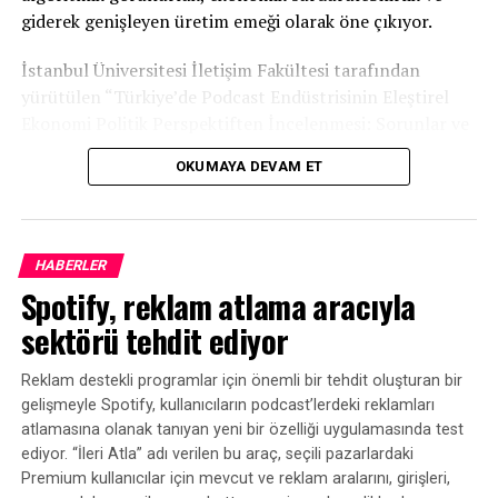
giderek genişleyen üretim emeği olarak öne çıkıyor.
İstanbul Üniversitesi İletişim Fakültesi tarafından
yürütülen “Türkiye’de Podcast Endüstrisinin Eleştirel
Ekonomi Politik Perspektiften İncelenmesi: Sorunlar ve
Fırsatlar” başlıklı araştırma, Türkiye podcast
OKUMAYA DEVAM ET
ekosisteminin mevcut durumuna ilişkin kapsamlı bir
tablo ortaya koydu.
HABERLER
Spotify, reklam atlama aracıyla
sektörü tehdit ediyor
Reklam destekli programlar için önemli bir tehdit oluşturan bir
gelişmeyle Spotify, kullanıcıların podcast’lerdeki reklamları
atlamasına olanak tanıyan yeni bir özelliği uygulamasında test
ediyor. “İleri Atla” adı verilen bu araç, seçili pazarlardaki
Premium kullanıcılar için mevcut ve reklam aralarını, girişleri,