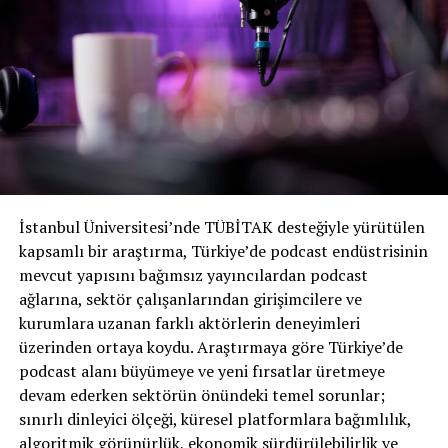
Kaynak:
PodNews
BENZER KONULAR:
BIR SONRAKI
Podcast topluluğu nasıl oluşturulur?
KAÇIRMAYIN
Chris Peterson: Podcast endüstrisi daha fazla yatırımı
İstanbul Üniversitesi’nde TÜBİTAK desteğiyle yürütülen
hak ediyor; daha yeni başlıyoruz!
kapsamlı bir araştırma, Türkiye’de podcast endüstrisinin
mevcut yapısını bağımsız yayıncılardan podcast
ağlarına, sektör çalışanlarından girişimcilere ve
kurumlara uzanan farklı aktörlerin deneyimleri
üzerinden ortaya koydu. Araştırmaya göre Türkiye’de
podcast alanı büyümeye ve yeni fırsatlar üretmeye
devam ederken sektörün önündeki temel sorunlar;
sınırlı dinleyici ölçeği, küresel platformlara bağımlılık,
algoritmik görünürlük, ekonomik sürdürülebilirlik ve