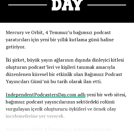
Kadınları ödül törenindeki görünümümün, podcast
indirmelerine ve ertesi hafta kitap satışlarına doğrudan
etkisini gördük” dedi.
Yapay zekanın olası sonuçlarını şimdiden nasıl
Mercury ve Orbit, 4 Temmuz’u bağımsız podcast
değerlendirdiğini anlatıyor.
yaratıcıları için yeni bir yıllık kutlama günü haline
getiriyor.
Robbins, yapay zekanın, yıllarca çalışmayı öğrendiği
medya ortamının temelini yeniden şekillendirdiğinin
İki şirket, büyük yayın ağlarının dışında dinleyici kitlesi
farkında. Ve bu sürecin hızı dikkat gerektiriyor.
oluşturan podcast’leri ve kişileri tanımak amacıyla
düzenlenen küresel bir etkinlik olan Bağımsız Podcast
“Yapay zekadaki değişim hızını ve yapay zekanın şu anda
Yayıncıları Günü’nü bu tarih olarak ilan etti.
basında nasıl yankı uyandırdığını anlamak herkes için
çok önemli; yaşananlar büyüleyici” diyen Robbins,
IndependentPodcastersDay.com adlı
yeni bir web sitesi,
şunları söyledi:
bağımsız podcast yayıncılarının sektördeki rolünü
vurgulayan içerik oluşturucu öyküleri ve örnek olay
“Nice’te uçaktan indim ve Today Show’dan arkadaşım
incelemelerine yer verecek.
Huda ile karşılaştım. Uzun uzun sohbet ettik. İkimizin
karşılaşmasını gösteren bir Instagram gönderisi paylaştı
Mercury ve Orbit 4 Temmuz’u, Bağımsız Podcast