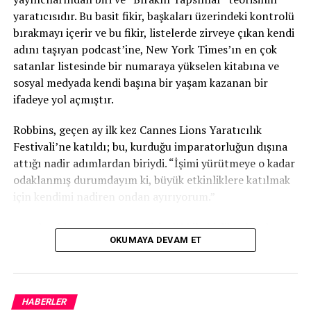
Ayrıca çapraz tanıtım ortağının yayın platformuna
yaratıcısıdır. Bu basit fikir, başkaları üzerindeki kontrolü
(yani Stitcher, Wondery, iHeart) ihtiyacınız olacak.
bırakmayı içerir ve bu fikir, listelerde zirveye çıkan kendi
adını taşıyan podcast’ine, New York Times’ın en çok
İşte SmartPromos’u kurmayla ilgili adım adım hızlı
satanlar listesinde bir numaraya yükselen kitabına ve
bir kılavuz
:
sosyal medyada kendi başına bir yaşam kazanan bir
ifadeye yol açmıştır.
Chartable Dashboard’unuzdan Pazarlama
bölümüne gidin ve SmartPromos’u seçin.
Robbins, geçen ay ilk kez Cannes Lions Yaratıcılık
Festivali’ne katıldı; bu, kurduğu imparatorluğun dışına
SmartPromos’a girdikten sonra, sağ üst köşedeki
attığı nadir adımlardan biriydi. “İşimi yürütmeye o kadar
“Promosyon Oluştur”u seçin.
odaklanmış durumdayım ki, büyük etkinliklere katılmak
Aşağıdaki üç soruyu cevaplayın:
için kendimi nadiren ondan ayırıyorum.”
Tanıtımını yaptığınız programın adı
Ancak reklam satış ortağı SiriusXM ile birlikte katılmaya
nedir?
OKUMAYA DEVAM ET
davet edilmesiyle, 2026 festivali programına uyan ilk
Reklam, bölüme dinamik olarak eklenecek
fırsat oldu.
mi yoksa yayınlanacak mı?
Digiday, Robbins ile yapay zekanın medya ekosistemi
Promosyonun devam ettiği şov nedir?
HABERLER
üzerindeki etkisini, podcast yayıncılığının