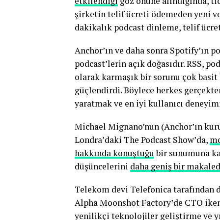
etkilendiği
göz önüne alındığında, ti
şirketin telif ücreti ödemeden yeni ve
dakikalık podcast dinleme, telif ücr
Anchor’ın ve daha sonra Spotify’ın p
podcast’lerin açık doğasıdır. RSS, po
olarak karmaşık bir sorunu çok basit 
güçlendirdi. Böylece herkes gerçekte
yaratmak ve en iyi kullanıcı deneyim
Michael Mignano’nun (Anchor’ın kuruc
Londra’daki The Podcast Show’da,
mo
hakkında konuştuğu
bir sunumuna kat
düşüncelerini
daha geniş bir makaled
Telekom devi Telefonica tarafından 
Alpha Moonshot Factory’de CTO iken 
yenilikçi teknolojiler geliştirme ve y