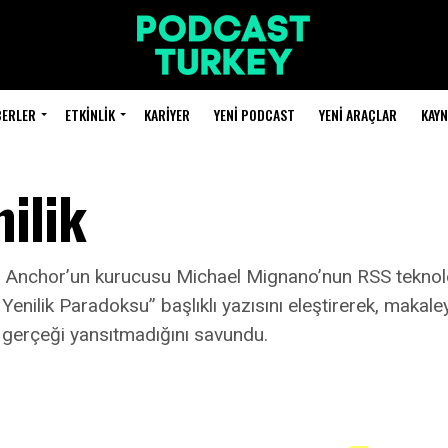
BERLER
ETKINLIK
KARIYER
YENI PODCAST
YENI ARAÇLAR
KAY
ilik
ığı Anchor’un kurucusu Michael Mignano’nun RSS teknolo
ilik Paradoksu” başlıklı yazısını eleştirerek, makaleyi 
e gerçeği yansıtmadığını savundu.