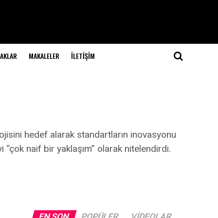
NAKLAR
MAKALELER
İLETIŞIM
jisini hedef alarak standartların inovasyonu
“çok naif bir yaklaşım” olarak nitelendirdi.
EN SON
POPÜLER
VIDEOLAR