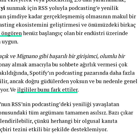
yi
sunmak için RSS yoluyla podcasting’e yenilik
un şimdiye kadar gerçekleşmemiş olmasının makul bir
casting ekosistemini geliştirmesi ve önümüzdeki birkaç
r öngören
henüz başlangıç olan bir endüstri üzerinde
a uygun.
açık ve Mignano gibi başarılı bir girişimci, olumlu bir
onay almak amacıyla bu sohbete ağırlık vermesi çok
bakıldığında, Spotify’ın podcasting pazarında daha fazla
bilir, ancak doğru güdülerden yoksun ve bu nedenle genel
yor. Ve
ilgililer bunu fark ettiler
.
nun RSS’nin podcasting’deki yeniliği yavaşlatan
konusundaki tüm argümanı tamamen asılsız.
B
azı çıkar
lendirilebilir, çünkü herhangi bir olgusal kanıta
iri tezini etkili bir şekilde desteklemiyor.