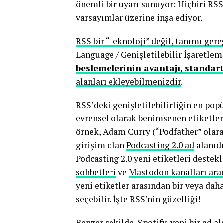
önemli bir uyarı sunuyor: Hiçbiri RS
varsayımlar üzerine inşa ediyor.
RSS bir “teknoloji” değil, tanımı ger
Language / Genişletilebilir İşaretleme
beslemelerinin avantajı, standa
alanları ekleyebilmenizdir
.
RSS’deki genişletilebilirliğin en popü
evrensel olarak benimsenen etiketler 
örnek, Adam Curry (“Podfather” olarak
girişim olan
Podcasting 2.0 ad
alanıdı
Podcasting 2.0 yeni etiketleri destek
sohbetleri
ve
Mastodon kanalları arac
yeni etiketler arasından bir veya da
seçebilir. İşte RSS’nin güzelliği!
Benzer şekilde, Spotify, yeni bir ad a