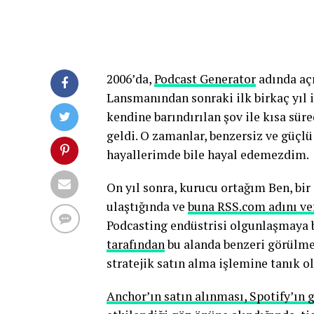
2006’da,
Podcast Generator
adında aç
L
ansmanından sonraki ilk birkaç yıl 
kendine barındırılan şov ile kısa sür
geldi.
O zamanlar, benzersiz ve güçlü 
hayallerimde bile hayal edemezdim.
On yıl sonra,
kurucu ortağım Ben, bir
ulaştığında ve
buna RSS.com adını ve
Podcasting endüstrisi olgunlaşmaya b
tarafından
bu alanda benzeri görülmem
stratejik satın alma işlemine tanık o
Anchor’ın satın alınması, Spotify’ın g