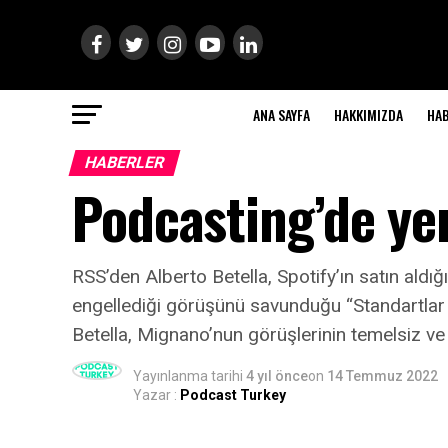
ANA SAYFA
HAKKIMIZDA
HA
HABERLER
Podcasting’de yen
RSS’den Alberto Betella, Spotify’ın satın ald
engellediği görüşünü savunduğu “Standartlar Yen
Betella, Mignano’nun görüşlerinin temelsiz v
Yayınlanma tarihi
4 yıl önce
on
14 Temmuz 2022
Yazar :
Podcast Turkey