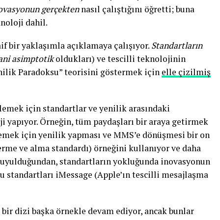
ovasyonun gerçekten
nasıl çalıştığını öğretti; buna
noloji dahil.
f bir yaklaşımla açıklamaya çalışıyor.
Standartların
ani asimptotik
oldukları) ve tescilli teknolojinin
nilik Paradoksu” teorisini göstermek için
elle çizilmiş
emek için standartlar ve yenilik arasındaki
i yapıyor.
Örneğin, tüm paydaşları bir araya getirmek
klemek için yenilik yapması ve MMS’e dönüşmesi bir on
erme ve alma standardı) örneğini kullanıyor
ve daha
aç duyulduğundan, standartların yokluğunda inovasyonun
u standartları iMessage (Apple’ın tescilli mesajlaşma
n bir dizi başka örnekle devam ediyor, ancak bunlar