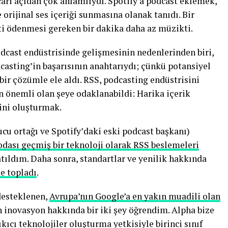
cari açıdan çok anlamlıydı. Spotify’a podcast eklemek,
 orijinal ses içeriği sunmasına olanak tanıdı. Bir
eti ödenmesi gereken bir dakika daha az müzikti.
odcast endüstrisinde gelişmesinin nedenlerinden biri,
dcasting’in başarısının anahtarıydı; çünkü potansiyel
bir çözümle ele aldı. RSS, podcasting endüstrisini
n önemli olan şeye odaklanabildi: Harika içerik
ini oluşturmak.
u ortağı ve Spotify’daki eski podcast başkanı)
dası geçmiş bir teknoloji olarak RSS beslemeleri
ıldım. Daha sonra, standartlar ve yenilik hakkında
e topladı
.
desteklenen,
Avrupa’nın Google’a en yakın muadili olan
inovasyon hakkında bir iki şey öğrendim. Alpha bize
ıkıcı teknolojiler oluşturma yetkisiyle birinci sınıf