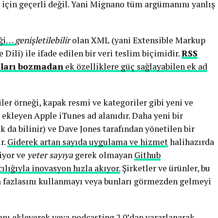
S için geçerli değil. Yani Mignano tüm argümanını yanlış
eği…
genişletilebilir
olan XML (yani Extensible Markup
 Dili) ile ifade edilen bir veri teslim biçimidir.
RSS
rtları bozmadan
ek özelliklere güç sağlayabilen ek ad
ler örneği, kapak resmi ve kategoriler gibi yeni ve
ekleyen Apple iTunes ad alanıdır. Daha yeni bir
 da bilinir) ve Dave Jones tarafından yönetilen bir
r.
Giderek artan sayıda uygulama ve hizmet
halihazırda
liyor ve
yeter sayıya
gerek olmayan
Github
ılığıyla inovasyon hızla akıyor.
Şirketler ve ürünler, bu
ha fazlasını kullanmayı veya bunları görmezden gelmeyi
lanı ekleyerek veya podcasting 2.0’dan yararlanarak,