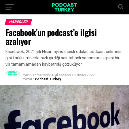
HABERLER
Facebook’un podcast’e ilgisi
azalıyor
Facebook, 2021 yılı Nisan ayında sesli odalar, podcast sekmesi
gibi farklı ürünlerle hızlı girdiği ses tabanlı yatırımlara ilgisini bir
yılı tamamlamadan kaybetmiş gözüküyor.
Yayınlanma tarihi
4 yıl önce
on
15 Nisan 2022
Yazar :
Podcast Turkey