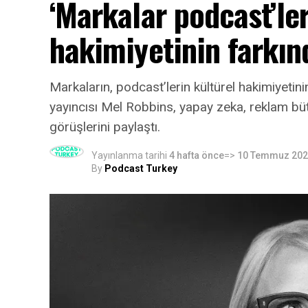
‘Markalar podcast’ler
hakimiyetinin farkın
Markaların, podcast’lerin kültürel hakimiyeti
yayıncısı Mel Robbins, yapay zeka, reklam bütçe
görüşlerini paylaştı.
Yayınlanma tarihi
4 hafta önce
=>
10 Temmuz 20
By
Podcast Turkey