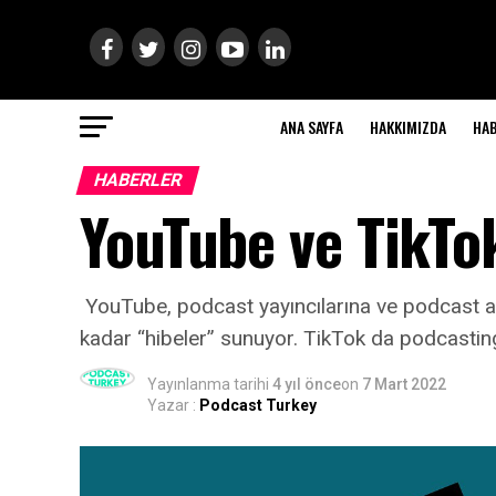
ANA SAYFA
HAKKIMIZDA
HA
HABERLER
YouTube ve TikTok
YouTube, podcast yayıncılarına ve podcast ağ
kadar “hibeler” sunuyor. TikTok da podcasting i
Yayınlanma tarihi
4 yıl önce
on
7 Mart 2022
Yazar :
Podcast Turkey