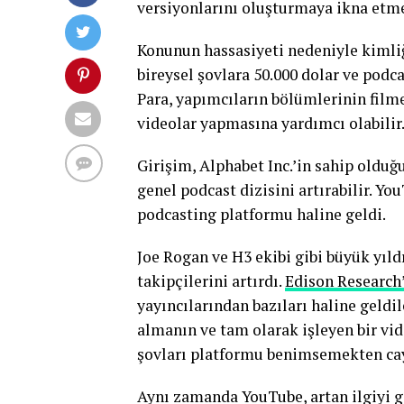
versiyonlarını oluşturmaya ikna etme
Konunun hassasiyeti nedeniyle kimliğ
bireysel şovlara 50.000 dolar ve podca
Para, yapımcıların bölümlerinin film
videolar yapmasına yardımcı olabilir
Girişim, Alphabet Inc.’in sahip oldu
genel podcast dizisini artırabilir. Y
podcasting platformu haline geldi.
Joe Rogan ve H3 ekibi gibi büyük yıld
takipçilerini artırdı.
Edison Research
yayıncılarından bazıları haline geldil
almanın ve tam olarak işleyen bir vid
şovları platformu benimsemekten cay
Aynı zamanda YouTube, artan ilgiyi g