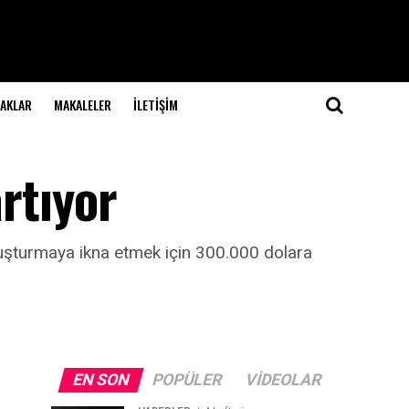
NAKLAR
MAKALELER
İLETIŞIM
artıyor
luşturmaya ikna etmek için 300.000 dolara
EN SON
POPÜLER
VIDEOLAR