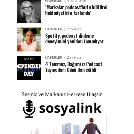
HABERLER
4 hafta önce
‘Markalar podcast’lerin kültürel
hakimiyetinin farkında’
HABERLER
2 ay önce
Spotify, podcast dinleme
deneyimini yeniden tanımlıyor
HABERLER
2 ay önce
4 Temmuz, Bağımsız Podcast
Yayıncıları Günü ilan edildi