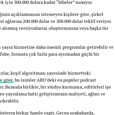
k için 300.000 dolara kadar “hibeler” sunuyor.
inin açıklanmasını istemeyen kişilere göre, şirket
st ağlarına 200.000 dolar ve 300.000 dolar teklif veriyor.
e alınmış versiyonlarını oluşturmasına veya başka tür
.
ğu yayın hizmetine daha önemli programlar getirebilir ve
ouTube, formata çok fazla para ayırmadan güçlü bir
ızlar, keşif algoritması sayesinde hizmetteki
’e göre
, bu isimler ABD’deki en popüler podcast
er. Bununla birlikte, bir stüdyo kurmanın, editörleri işe
eo yayınlama hattı geliştirmenin maliyeti, ağları ve
dırabilir.
österen birkaç hamle yaptı. Geçen sonbaharda,