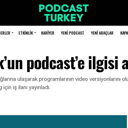
BERLER
ETKINLIK
KARIYER
YENI PODCAST
YENI ARAÇLAR
KAY
’un podcast’e ilgisi 
larına ulaşarak programlarının video versiyonlarını o
çin iş ilanı yayınladı.