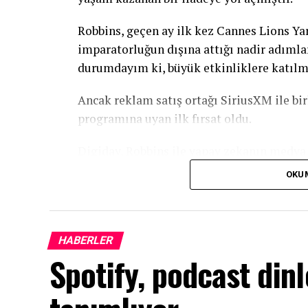
Robbins, geçen ay ilk kez Cannes Lions Yara
imparatorluğun dışına attığı nadir adımla
durumdayım ki, büyük etkinliklere katılm
Ancak reklam satış ortağı SiriusXM ile bir
programına uyan ilk fırsat oldu.
Digiday, Robbins ile yapay zekanın medya 
yayıncılığının pazarlamacılar tarafından ne
OKU
peşinden koşmadan nasıl zirvede kalmayı 
İşte söyledikleri.
HABERLER
Robbins gibi bir isim için Cannes’ın ö
Spotify, podcast din
Cannes’a katılmadan önce Robbins, bunun 
düşünüyordu. Ve işini büyütmeye bu kadar 