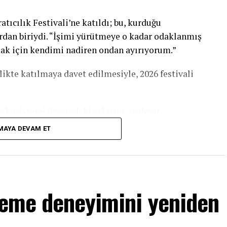
tıcılık Festivali’ne katıldı; bu, kurduğu
rdan biriydi. “İşimi yürütmeye o kadar odaklanmış
ak için kendimi nadiren ondan ayırıyorum.”
likte katılmaya davet edilmesiyle, 2026 festivali
ekosistemi üzerindeki etkisini, podcast
den yanlış sınıflandırıldığını ve yeni trendlerin
MAYA DEVAM ET
planladığını konuşmak üzere bir araya geldi.
nemi
leme deneyimini yeniden
sadece büyük bir etkinlikten ibaret olduğunu
odaklanmış biri için, Fransız Rivierası’nda