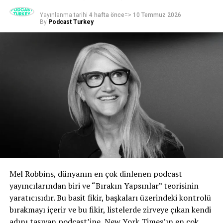
Yayınlanma tarihi
4 hafta önce
=>
10 Temmuz 2026
By
Podcast Turkey
Mel Robbins, dünyanın en çok dinlenen podcast
yayıncılarından biri ve “Bırakın Yapsınlar” teorisinin
yaratıcısıdır. Bu basit fikir, başkaları üzerindeki kontrolü
bırakmayı içerir ve bu fikir, listelerde zirveye çıkan kendi
adını taşıyan podcast’ine, New York Times’ın en çok