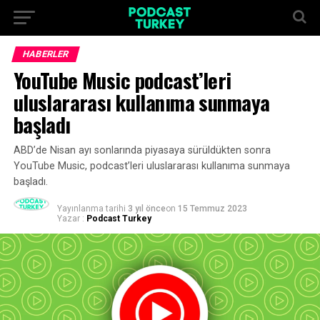
HABERLER
YouTube Music podcast’leri
uluslararası kullanıma sunmaya
başladı
ABD’de Nisan ayı sonlarında piyasaya sürüldükten sonra
YouTube Music, podcast’leri uluslararası kullanıma sunmaya
başladı.
Yayınlanma tarihi
3 yıl önce
on
15 Temmuz 2023
Yazar :
Podcast Turkey