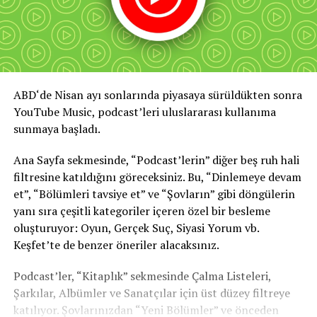
ABD
‘de
Nisan ayı sonlarında
piyasaya sürüldükten sonra
YouTube Music, podcast’leri uluslararası kullanıma
sunmaya başladı.
Ana Sayfa sekmesinde, “Podcast’lerin” diğer beş ruh hali
filtresine katıldığını göreceksiniz. Bu, “Dinlemeye devam
et”, “Bölümleri tavsiye et” ve “Şovların” gibi döngülerin
yanı sıra çeşitli kategoriler içeren özel bir besleme
oluşturuyor: Oyun, Gerçek Suç, Siyasi Yorum vb.
Keşfet’te de benzer öneriler alacaksınız.
Podcast’ler, “Kitaplık” sekmesinde Çalma Listeleri,
Şarkılar, Albümler ve Sanatçılar için üst düzey filtreye
katılıyor. Şovlarınızdan “Yeni Bölümler” ve önceden