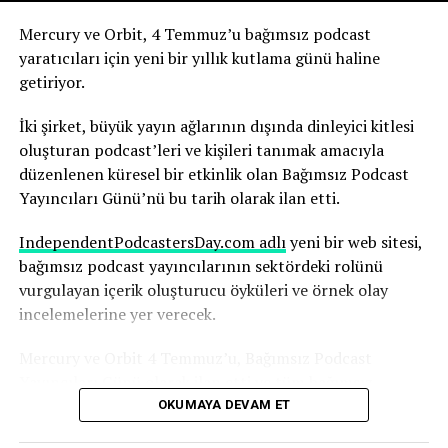
Yapay zekanın olası sonuçlarını şimdiden nasıl
Mercury ve Orbit, 4 Temmuz’u bağımsız podcast
değerlendirdiğini anlatıyor.
yaratıcıları için yeni bir yıllık kutlama günü haline
getiriyor.
Robbins, yapay zekanın, yıllarca çalışmayı öğrendiği
medya ortamının temelini yeniden şekillendirdiğinin
İki şirket, büyük yayın ağlarının dışında dinleyici kitlesi
farkında. Ve bu sürecin hızı dikkat gerektiriyor.
oluşturan podcast’leri ve kişileri tanımak amacıyla
düzenlenen küresel bir etkinlik olan Bağımsız Podcast
“Yapay zekadaki değişim hızını ve yapay zekanın şu anda
Yayıncıları Günü’nü bu tarih olarak ilan etti.
basında nasıl yankı uyandırdığını anlamak herkes için
çok önemli; yaşananlar büyüleyici” diyen Robbins,
IndependentPodcastersDay.com adlı
yeni bir web sitesi,
şunları söyledi:
bağımsız podcast yayıncılarının sektördeki rolünü
vurgulayan içerik oluşturucu öyküleri ve örnek olay
“Nice’te uçaktan indim ve Today Show’dan arkadaşım
incelemelerine yer verecek.
Huda ile karşılaştım. Uzun uzun sohbet ettik. İkimizin
karşılaşmasını gösteren bir Instagram gönderisi paylaştı
Mercury ve Orbit 4 Temmuz’u, Bağımsız Podcast
ve ben de ona cevap verdim. Parade dergisi bununla ilgili
Yayıncıları Günü olarak ilan etti ve tüm bağımsız
bir makale yazdı. Bu, bana göre, içinde bulunduğunuz
podcast yayıncılarını bu günü desteklemeye çağırdı.
OKUMAYA DEVAM ET
ekosistemi düşünmeniz ve kendinize, suyun çalkalandığı
büyük olayların neler olduğunu sormanız gerektiğinin