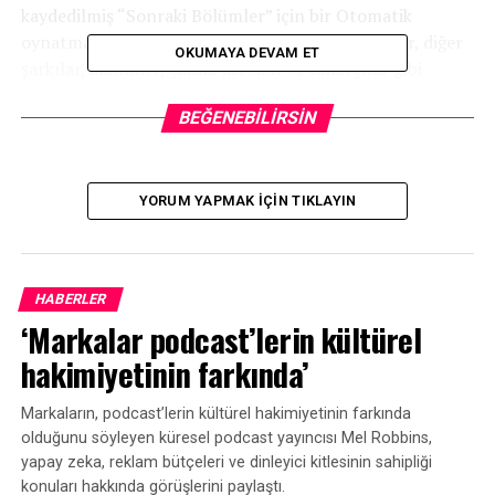
kaydedilmiş “Sonraki Bölümler” için bir Otomatik
oynatma listesi var. Abone olduğunuz podcast’ler, diğer
OKUMAYA DEVAM ET
şarkılar, albümler, çalma listeleri ve sanatçılar gibi
Kitaplığınızda görünecek.
BEĞENEBILIRSIN
“Şu An Çalınıyor” ekranı, oynatma hızı ve uyku
zamanlayıcısının yanı sıra 10 saniye geri sarma ve 30
saniye ileri sarma sunuyor. “Ayrıntıları” göster, alttaki
YORUM YAPMAK IÇIN TIKLAYIN
“Şarkı Sözlerini” değiştirin.
HABERLER
‘Markalar podcast’lerin kültürel
hakimiyetinin farkında’
Markaların, podcast’lerin kültürel hakimiyetinin farkında
olduğunu söyleyen küresel podcast yayıncısı Mel Robbins,
yapay zeka, reklam bütçeleri ve dinleyici kitlesinin sahipliği
konuları hakkında görüşlerini paylaştı.