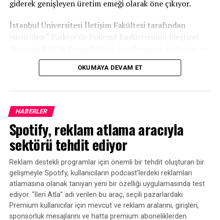
giderek genişleyen üretim emeği olarak öne çıkıyor.
İstanbul Üniversitesi İletişim Fakültesi tarafından
yürütülen “Türkiye’de Podcast Endüstrisinin Eleştirel
Ekonomi Politik Perspektiften İncelenmesi: Sorunlar ve
Fırsatlar” başlıklı araştırma, Türkiye podcast
OKUMAYA DEVAM ET
ekosisteminin mevcut durumuna ilişkin kapsamlı bir
tablo ortaya koydu.
HABERLER
Spotify, reklam atlama aracıyla
sektörü tehdit ediyor
Reklam destekli programlar için önemli bir tehdit oluşturan bir
gelişmeyle Spotify, kullanıcıların podcast’lerdeki reklamları
atlamasına olanak tanıyan yeni bir özelliği uygulamasında test
ediyor. “İleri Atla” adı verilen bu araç, seçili pazarlardaki
Premium kullanıcılar için mevcut ve reklam aralarını, girişleri,
sponsorluk mesajlarını ve hatta premium aboneliklerden