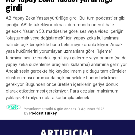
kapsamında Türkiye podcast ekosisteminin beş farklı
dair kanıtlara sahip.
girdi
aktör grubuyla yarı yapılandırılmış derinlemesine
görüşmeler yapıldı.
Spotify’ın kendi programlarında yer alan “İleri Atla”
AB Yapay Zeka Yasası yürürlüğe girdi. Bu, tüm podcast’ler gibi
özelliği, bir yandan Spotify’ın reklam sattığı, diğer
içeriğin AB’de tüketiliyor olması durumunda önemli hale
Araştırmaya 19 bağımsız podcast yayıncısı, 17 podcast
yandan da kendi ücretli kullanıcılarına bu reklamları
gelecek. Yasanın 50. maddesine göre, ses veya video içeriğini
endüstrisi çalışanı, 12 ağ bünyesinde yayın yapan
duymama olanağı sağlayan bir “atla” özelliği pazarladığı
“oluşturmak veya değiştirmek” için yapay zeka kullanılması
podcast yayıncısı, 13 podcast üreten kurum temsilcisi ve
halinde açık bir şekilde bunu belirtmeyi zorunlu kılıyor. Ancak
anlamına geliyor. Bir podcast reklam şirketi bize bunun
13 podcast girişimcisi katıldı. Bazı katılımcıların
yasa hükümlerini yorumlayan uzmanlara göre, “işleme”
dolandırıcılık olarak değerlendirilebileceğini söyledi:
teriminin ses üzerindeki gürültüyü giderme veya onarım (ya da
ekosistem içerisinde birden fazla rol üstlenmesi
reklamlar ücretlendirilmiş ve ses dosyasına eklenmiş,
yapay zeka düzenleme araçlarını kullanma) anlamına gelmiyor.
nedeniyle araştırma toplam 67 tekil katılımcının
ancak dinleyici aktif olarak bunları dinlememeye teşvik
Ancak sesin gerçekte hiç kaydedilmemiş olduğu tam cümleler
deneyimlerine dayanırken, analizlerde 74 aktör temsili
edilmiş.
oluşturulması durumunda açık bir şekilde bunun belirtmesi
değerlendirildi.
gerekiyor. Bugünden önce üretilen içeriklerin geriye dönük
Bu özelliğin Spotify’ın rakiplerinin reklamlarıyla birlikte
olarak etiketlenmesi gerekmiyor. Para cezaları maksimum
Araştırmada örneklem oluşturulurken yalnızca farklı
görünmesi de aynı derecede sorunlu, çünkü Spotify,
yaklaşık 40 milyon dolara kadar çıkabilecek.
podcast aktörlerine ulaşılması değil, bu aktörlerin kendi
rakiplerine ait podcast’lerdeki reklamların etkinliğini
içindeki çeşitliliğin de temsil edilmesi gözetildi. Kurumsal
engelleyebilir.
Yayınlanma tarihi
6 gün önce
=>
3 Ağustos 2026
By
Podcast Turkey
podcast tarafında bankacılık ve finans, sigorta, dijital
“İleri Atla” özelliğinin nasıl çalıştığını görün
medya ve teknoloji, kamu yayıncılığı, eğitim, iş dünyası,
e-ticaret, patent ve dijital danışmanlık gibi farklı