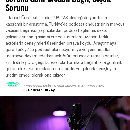
başka tür içeriklere yönlendirmeyi düşündüğü bildirildi.
Sorunu
Ancak bu plan hiçbir zaman gerçekleşmedi. Bir Spotify
sözcüsü Bloomberg’e yaptığı açıklamada, “Söz konusu
İstanbul Üniversitesi’nde TÜBİTAK desteğiyle yürütülen
teklif hayata geçmedi – platformumuzda white noise
kapsamlı bir araştırma, Türkiye’de podcast endüstrisinin mevcut
podcast’leri bulundurmaya devam ediyoruz” dedi. Şirket
yapısını bağımsız yayıncılardan podcast ağlarına, sektör
The Verge’ün yorum talebine hemen yanıt vermedi.
çalışanlarından girişimcilere ve kurumlara uzanan farklı
aktörlerin deneyimleri üzerinden ortaya koydu. Araştırmaya
Spotify beyaz gürültü podcast’lerinin platformda
göre Türkiye’de podcast alanı büyümeye ve yeni fırsatlar
güvenli olduğunu söylese de işler değişebilir. Bloomberg
üretmeye devam ederken sektörün önündeki temel sorunlar;
tarafından bildirildiği üzere, bazı white noise podcast
sınırlı dinleyici ölçeği, küresel platformlara bağımlılık, algoritmik
yayıncıları bölümlerinin platformdan şüpheli bir şekilde
görünürlük, ekonomik sürdürülebilirlik ve giderek genişleyen
kaybolduğunu fark etti.
üretim emeği olarak öne çıkıyor.
Yayınlanma tarihi
15 saat önce
=>
8 Ağustos 2026
Kaynak:
The Verge
By
Podcast Turkey
BENZER KONULAR:
BIR SONRAKI
Rapor: Üreticiden Dinleyiciye Podcast Ekosistemi