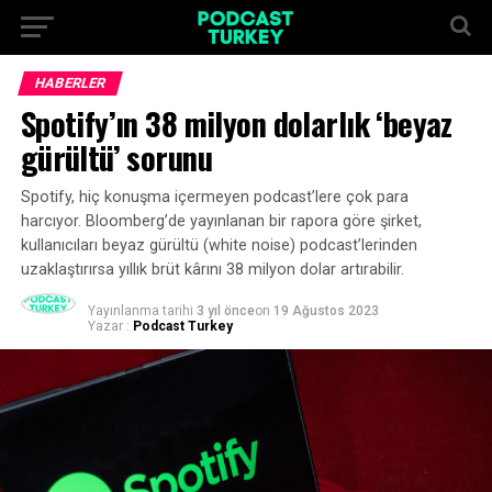
HABERLER
Spotify’ın 38 milyon dolarlık ‘beyaz
gürültü’ sorunu
Spotify, hiç konuşma içermeyen podcast’lere çok para
harcıyor. Bloomberg’de yayınlanan bir rapora göre şirket,
kullanıcıları beyaz gürültü (white noise) podcast’lerinden
uzaklaştırırsa yıllık brüt kârını 38 milyon dolar artırabilir.
Yayınlanma tarihi
3 yıl önce
on
19 Ağustos 2023
Yazar :
Podcast Turkey