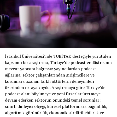
KAÇIRMAYIN
Bir podcast’i iyi yapan nedir? 29 podcast uzmanından 29
ipucu
İstanbul Üniversitesi’nde TÜBİTAK desteğiyle yürütülen
kapsamlı bir araştırma, Türkiye’de podcast endüstrisinin
mevcut yapısını bağımsız yayıncılardan podcast
ağlarına, sektör çalışanlarından girişimcilere ve
kurumlara uzanan farklı aktörlerin deneyimleri
üzerinden ortaya koydu. Araştırmaya göre Türkiye’de
podcast alanı büyümeye ve yeni fırsatlar üretmeye
devam ederken sektörün önündeki temel sorunlar;
sınırlı dinleyici ölçeği, küresel platformlara bağımlılık,
algoritmik görünürlük, ekonomik sürdürülebilirlik ve