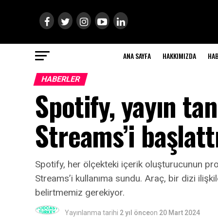
ANA SAYFA
HAKKIMIZDA
HA
HABERLER
Spotify, yayın ta
Streams’i başlatt
Spotify, her ölçekteki içerik oluşturucunun pr
Streams’i kullanıma sundu. Araç, bir dizi ilişk
belirtmemiz gerekiyor.
Yayınlanma tarihi
2 yıl önce
on
20 Mart 2024