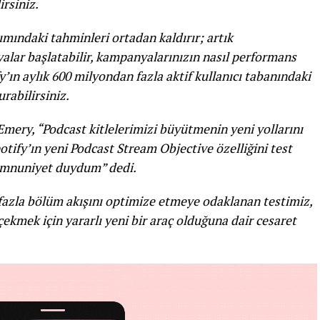
rsiniz.
mındaki tahminleri ortadan kaldırır; artık
yalar başlatabilir, kampanyalarınızın nasıl performans
y’ın aylık 600 milyondan fazla aktif kullanıcı tabanındaki
rabilirsiniz.
mery, “Podcast kitlelerimizi büyütmenin yeni yollarını
potify’ın yeni Podcast Stream Objective özelliğini test
memnuniyet duydum” dedi.
n fazla bölüm akışını optimize etmeye odaklanan testimiz,
çekmek için yararlı yeni bir araç olduğuna dair cesaret