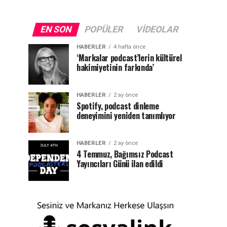
EN SON
POPÜLER
VIDEOLAR
HABERLER
4 hafta önce
‘Markalar podcast’lerin kültürel
hakimiyetinin farkında’
HABERLER
2 ay önce
Spotify, podcast dinleme
deneyimini yeniden tanımlıyor
HABERLER
2 ay önce
4 Temmuz, Bağımsız Podcast
Yayıncıları Günü ilan edildi