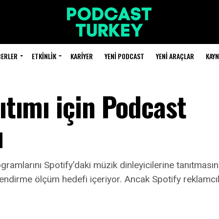
BERLER
ETKINLIK
KARIYER
YENI PODCAST
YENI ARAÇLAR
KAY
nıtımı için Podcast
ı
ogramlarını Spotify’daki müzik dinleyicilerine tanıtmas
ilendirme ölçüm hedefi içeriyor. Ancak Spotify reklamcıl