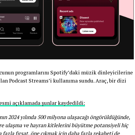
rucunun programlarını Spotify’daki müzik dinleyicilerine
lan Podcast Streams’i kullanıma sundu. Araç, bir dizi
esmi açıklamada şunlar kaydedildi:
sının 2024 yılında 500 milyona ulaşacağı öngörüldüğünde,
ere ulaşma ve hayran kitlelerini büyütme potansiyeli hiç
azla fırsat, öne çıkmak için daha fazla rekabeti de