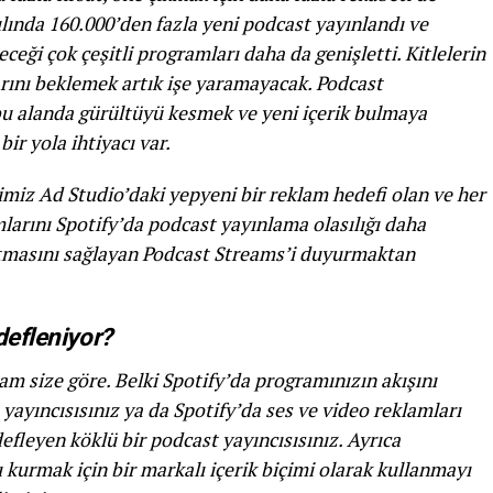
ılında 160.000’den fazla yeni podcast yayınlandı ve
ceği çok çeşitli programları daha da genişletti. Kitlelerin
larını beklemek artık işe yaramayacak. Podcast
 bu alanda gürültüyü kesmek ve yeni içerik bulmaya
bir yola ihtiyacı var.
imiz Ad Studio’daki yepyeni bir reklam hedefi olan ve her
larını Spotify’da podcast yayınlama olasılığı daha
nıtmasını sağlayan Podcast Streams’i duyurmaktan
defleniyor?
tam size göre. Belki Spotify’da programınızın akışını
yayıncısısınız ya da Spotify’da ses ve video reklamları
defleyen köklü bir podcast yayıncısısınız. Ayrıca
ı kurmak için bir markalı içerik biçimi olarak kullanmayı