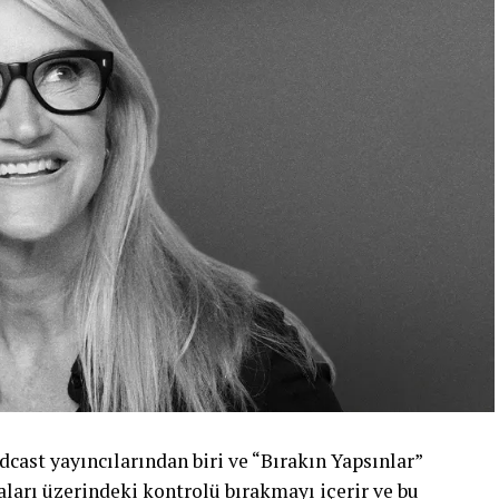
cast yayıncılarından biri ve “Bırakın Yapsınlar”
şkaları üzerindeki kontrolü bırakmayı içerir ve bu