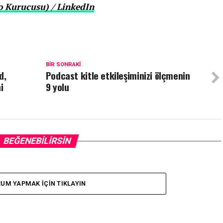
o Kurucusu) / LinkedIn
BIR SONRAKI
d,
Podcast kitle etkileşiminizi ölçmenin
i
9 yolu
BEĞENEBILIRSIN
UM YAPMAK IÇIN TIKLAYIN