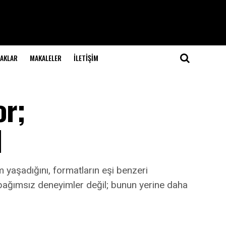
NAKLAR
MAKALELER
İLETIŞIM
or;
l
 yaşadığını, formatların eşi benzeri
 bağımsız deneyimler değil; bunun yerine daha