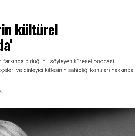
in kültürel
da’
nin farkında olduğunu söyleyen küresel podcast
leri ve dinleyici kitlesinin sahipliği konuları hakkında
26