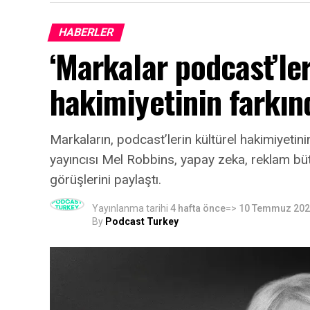
HABERLER
‘Markalar podcast’ler
hakimiyetinin farkın
Markaların, podcast’lerin kültürel hakimiyeti
yayıncısı Mel Robbins, yapay zeka, reklam bütçe
görüşlerini paylaştı.
Yayınlanma tarihi
4 hafta önce
=>
10 Temmuz 20
By
Podcast Turkey