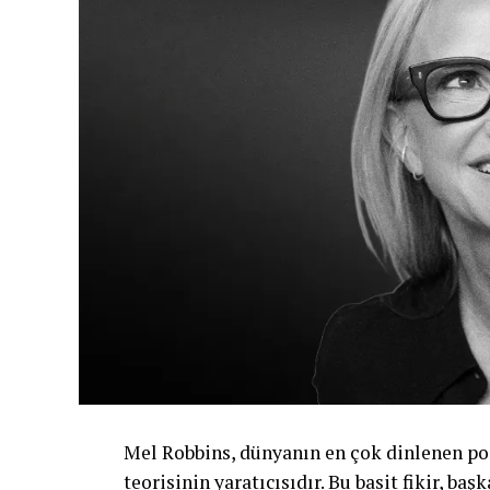
Mel Robbins, dünyanın en çok dinlenen pod
teorisinin yaratıcısıdır. Bu basit fikir, ba