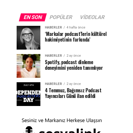
EN SON
POPÜLER
VIDEOLAR
HABERLER
4 hafta önce
‘Markalar podcast’lerin kültürel
hakimiyetinin farkında’
HABERLER
2 ay önce
Spotify, podcast dinleme
deneyimini yeniden tanımlıyor
HABERLER
2 ay önce
4 Temmuz, Bağımsız Podcast
Yayıncıları Günü ilan edildi