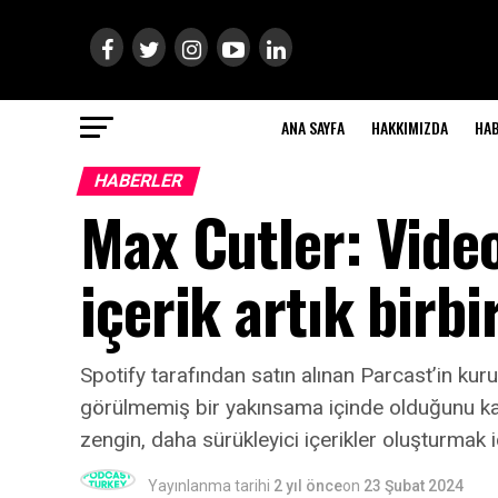
ANA SAYFA
HAKKIMIZDA
HA
HABERLER
Max Cutler: Video,
içerik artık birb
Spotify tarafından satın alınan Parcast’in kur
görülmemiş bir yakınsama içinde olduğunu kayd
zengin, daha sürükleyici içerikler oluşturmak i
Yayınlanma tarihi
2 yıl önce
on
23 Şubat 2024