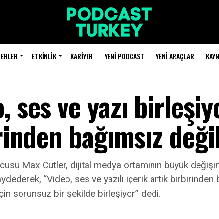
BERLER
ETKINLIK
KARIYER
YENI PODCAST
YENI ARAÇLAR
KAY
 ses ve yazı birleşiy
irinden bağımsız deği
ucusu Max Cutler, dijital medya ortamının büyük değişim
ederek, “Video, ses ve yazılı içerik artık birbirinden
çin sorunsuz bir şekilde birleşiyor” dedi.