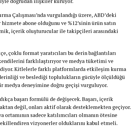
iyle doğrudan ilişkiler kuruyor.
tırma Çalışması’nda vurgulandığı üzere, ABD’deki
r hizmete abone olduğunu ve %12’sinin ürün satın
mik, içerik oluşturucular ile takipçileri arasındaki
, çoklu format yaratıcıları bu derin bağlantıları
ndilerini farklılaştırıyor ve medya tüketimi ve
ediyor. Kitlelerle farklı platformlarda etkileşim kurma
 derinliği ve beslediği toplulukların gücüyle ölçüldüğü
bir medya deneyimine doğru geçişi vurguluyor.
ıkça başarı formülü de değişecek. Başarı, içerik
aktan değil, onları aktif olarak desteklemekten geçiyor.
dya ortamının sadece katılımcıları olmanın ötesine
şekillendiren vizyonerler olduklarını kabul etmeli.