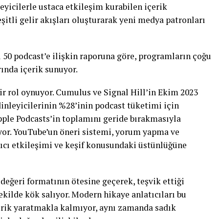
eyicilerle ustaca etkileşim kurabilen içerik
şitli gelir akışları oluşturarak yeni medya patronları
i 50 podcast’e ilişkin raporuna göre, programların çoğu
ında içerik sunuyor.
 rol oynuyor. Cumulus ve Signal Hill’in Ekim 2023
dinleyicilerinin %28’inin podcast tüketimi için
pple Podcasts’in toplamını geride bırakmasıyla
yor. YouTube’un öneri sistemi, yorum yapma ve
ıcı etkileşimi ve keşif konusundaki üstünlüğüne
değeri formatının ötesine geçerek, teşvik ettiği
ekilde kök salıyor. Modern hikaye anlatıcıları bu
erik yaratmakla kalmıyor, aynı zamanda sadık