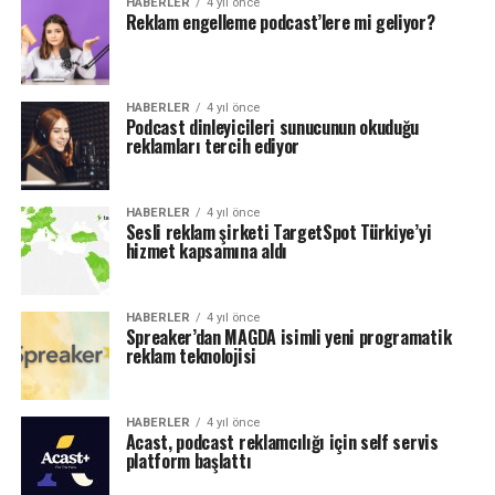
HABERLER
4 yıl önce
Reklam engelleme podcast’lere mi geliyor?
HABERLER
4 yıl önce
Podcast dinleyicileri sunucunun okuduğu
reklamları tercih ediyor
HABERLER
4 yıl önce
Sesli reklam şirketi TargetSpot Türkiye’yi
hizmet kapsamına aldı
HABERLER
4 yıl önce
Spreaker’dan MAGDA isimli yeni programatik
reklam teknolojisi
HABERLER
4 yıl önce
Acast, podcast reklamcılığı için self servis
platform başlattı