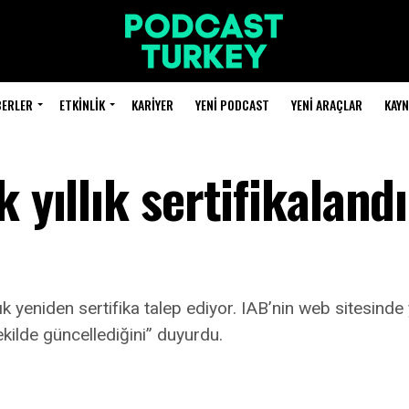
BERLER
ETKINLIK
KARIYER
YENI PODCAST
YENI ARAÇLAR
KAY
k yıllık sertifikalan
lık yeniden sertifika talep ediyor. IAB’nin web sitesind
ekilde güncellediğini” duyurdu.