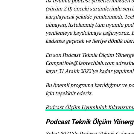
İlk uyumlu podcast şirketlerimizden b
(sürüm 2.0) önceki sürümlerinde sertif
karşılayacak şekilde yenilenmedi. Tech
olmayan, listelenmiş tüm uyumlu podca
yenilemeye kaydolmaya çağırıyoruz. Bun
kadansa geçecek ve ileriye dönük olara
En son Podcast Teknik Ölçüm Yönergel
Compatible@iabtechlab.com adresine
kayıt 31 Aralık 2022’ye kadar yapılmal
Bu önemli programa katıldığınız ve p
için teşekkür ederiz.
Podcast Ölçüm Uyumluluk Kılavuzunu b
Podcast Teknik Ölçüm Yönerge
Şubat 2021’de Podcast Teknik Çalışma