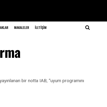
NAKLAR
MAKALELER
İLETIŞIM
dırma
e yayınlanan bir notta IAB, “uyum programını