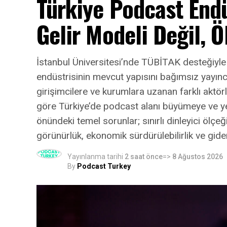
Türkiye Podcast End
Gelir Modeli Değil, 
İstanbul Üniversitesi’nde TÜBİTAK desteğiyle
endüstrisinin mevcut yapısını bağımsız yayınc
girişimcilere ve kurumlara uzanan farklı aktö
göre Türkiye’de podcast alanı büyümeye ve y
önündeki temel sorunlar; sınırlı dinleyici ölçeğ
görünürlük, ekonomik sürdürülebilirlik ve gid
Yayınlanma tarihi
2 saat önce
=>
8 Ağustos 2026
By
Podcast Turkey