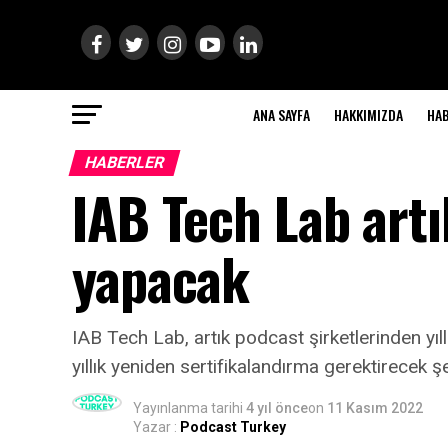
ANA SAYFA
HAKKIMIZDA
HA
HABERLER
IAB Tech Lab artı
yapacak
IAB Tech Lab, artık podcast şirketlerinden yıl
yıllık yeniden sertifikalandırma gerektirecek ş
Yayınlanma tarihi
4 yıl önce
on
11 Kasım 2022
Yazar :
Podcast Turkey