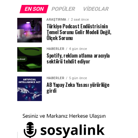
EN SON
POPÜLER
VIDEOLAR
ARAŞTIRMA
2 saat önce
Türkiye Podcast Endüstrisinin
Temel Sorunu Gelir Modeli Değil,
Ölçek Sorunu
HABERLER
4 gün önce
Spotify, reklam atlama aracıyla
sektörü tehdit ediyor
HABERLER
5 gün önce
AB Yapay Zeka Yasası yürürlüğe
girdi