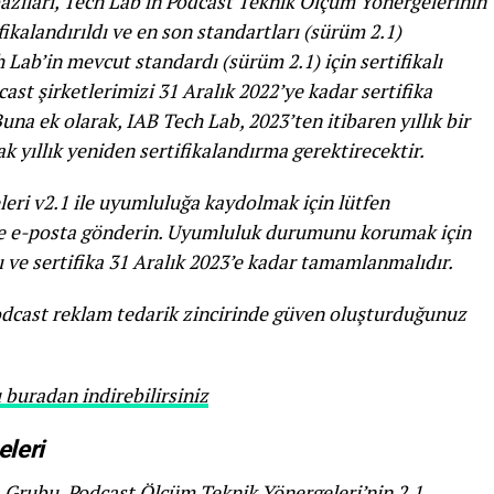
azıları, Tech Lab’ın Podcast Teknik Ölçüm Yönergelerinin
ikalandırıldı ve en son standartları (sürüm 2.1)
 Lab’in mevcut standardı (sürüm 2.1) için sertifikalı
st şirketlerimizi 31 Aralık 2022’ye kadar sertifika
a ek olarak, IAB Tech Lab, 2023’ten itibaren yıllık bir
k yıllık yeniden sertifikalandırma gerektirecektir.
eri v2.1 ile uyumluluğa kaydolmak için lütfen
 e-posta gönderin. Uyumluluk durumunu korumak için
ı ve sertifika 31 Aralık 2023’e kadar tamamlanmalıdır.
odcast reklam tedarik zincirinde güven oluşturduğunuz
uradan indirebilirsiniz
leri
 Grubu, Podcast Ölçüm Teknik Yönergeleri’nin 2.1