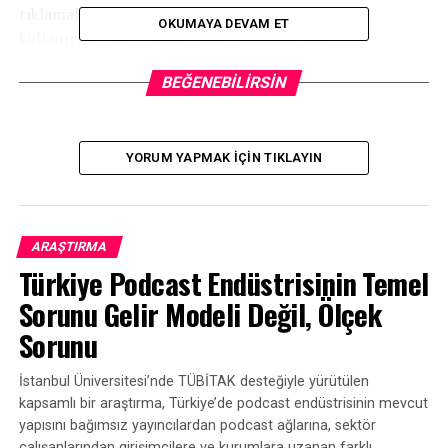
tıklamalarına olanak tanıyacak. Spotify, böylece,
OKUMAYA DEVAM ET
kullanıcının tarayıcısını hemen kullanmak için
reklamverenin açılış sayfasına açacağını kaydediyor.
BEĞENEBILIRSIN
Kaynak:
Techcrunch.com
YORUM YAPMAK IÇIN TIKLAYIN
BENZER KONULAR:
BIR SONRAKI
Megaphone’dan 2021 podcast raporu
ARAŞTIRMA
KAÇIRMAYIN
Türkiye Podcast Endüstrisinin Temel
Spotify, yılın en çok dinlenenlerini duyurdu
Sorunu Gelir Modeli Değil, Ölçek
Sorunu
İstanbul Üniversitesi’nde TÜBİTAK desteğiyle yürütülen
kapsamlı bir araştırma, Türkiye’de podcast endüstrisinin mevcut
yapısını bağımsız yayıncılardan podcast ağlarına, sektör
çalışanlarından girişimcilere ve kurumlara uzanan farklı