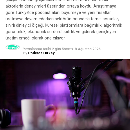
aktörlerin deneyimleri üzerinden ortaya koydu. Araştırmaya
göre Türkiye’de podcast alanı büyümeye ve yeni fırsatlar
üretmeye devam ederken sektörün önündeki temel sorunlar;
sınırlı dinleyici ölçeği, küresel platformlara bağımlılık, algoritmik
görünürlük, ekonomik sürdürülebilirlik ve giderek genişleyen
üretim emeği olarak öne çıkıyor.
Yayınlanma tarihi
2 gün önce
=>
8 Ağustos 2026
By
Podcast Turkey