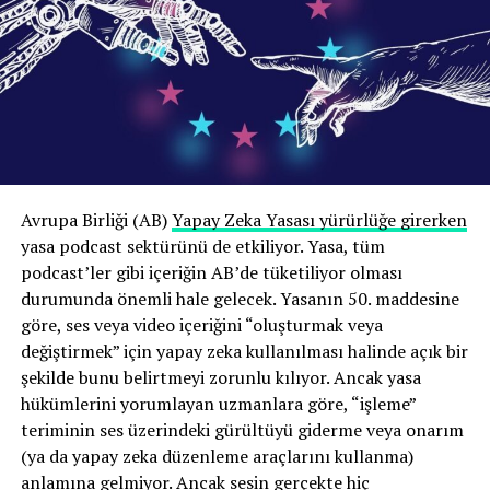
ve sektör çalışanlarında da farklı içerik türleri, mesleki
oynatıcı
deneyimler ve üretim biçimlerinin örnekleme
yansıtılması hedeflendi. Böylece araştırma, Türkiye
podcast ekosistemini tek bir üretici veya kurum tipinin
deneyimine dayandırmak yerine, sektörün farklı iş
modellerini ve kullanım biçimlerini mümkün olduğunca
geniş bir perspektiften değerlendirmeyi amaçladı.
Bu yapı sayesinde Türkiye’de podcast üretiminin
00:00
02:58
Avrupa Birliği (AB)
Yapay Zeka Yasası yürürlüğe girerken
yalnızca bağımsız yayıncıların deneyimleri üzerinden
yasa podcast sektürünü de etkiliyor. Yasa, tüm
Dinleyiciler zaten reklamları atlamıyor mu?
değil, üretimden dağıtıma, kurumsal iletişimden
podcast’ler gibi içeriğin AB’de tüketiliyor olması
girişimciliğe kadar ekosistemin farklı bileşenleri
Bunun sadece dinleyici davranışını taklit etmek olduğu
durumunda önemli hale gelecek. Yasanın 50. maddesine
üzerinden karşılaştırmalı biçimde incelenmesi mümkün
da savunulabilir; sonuçta dinleyiciler bazen reklamları
göre, ses veya video içeriğini “oluşturmak veya
oldu.
atlıyorlar.
değiştirmek” için yapay zeka kullanılması halinde açık bir
şekilde bunu belirtmeyi zorunlu kılıyor. Ancak yasa
Podcast ekonomisinin temel sorunu gelir
Ancak, dinleyiciler podcast’lerdeki reklamları
hükümlerini yorumlayan uzmanlara göre, “işleme”
modeli eksikliği değil
atlayabiliyor ve bunu düzenli olarak iddia ediyorlar;
teriminin ses üzerindeki gürültüyü giderme veya onarım
ancak podcast analiz şirketi Bumper’ın anket verileri
(ya da yapay zeka düzenleme araçlarını kullanma)
Araştırmanın dikkat çekici sonuçlarından biri Türkiye’de
yerine gerçek hayattaki davranışlara bakarak yaptığı
anlamına gelmiyor. Ancak sesin gerçekte hiç