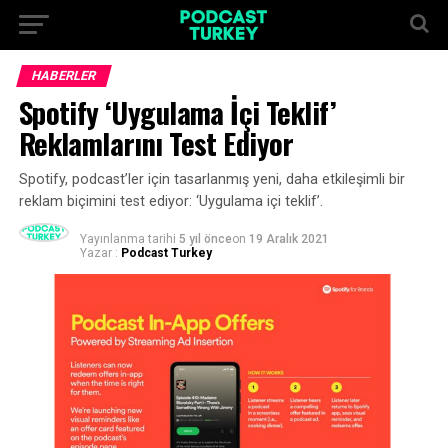
HABERLER
Spotify ‘Uygulama İçi Teklif’
Reklamlarını Test Ediyor
Spotify, podcast’ler için tasarlanmış yeni, daha etkileşimli bir
reklam biçimini test ediyor: ‘Uygulama içi teklif’.
Yayınlanma tarihi
5 yıl önce
on
19 Aralık 2021
Yazar :
Podcast Turkey