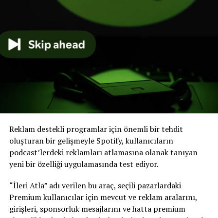
“Türkiye’de Podcast Endüstrisinin Eleştirel Ekonomi Politik
Perspektiften İncelenmesi: Sorunlar ve Fırsatlar” başlıklı
araştırmanın yürütücülüğünü İstanbul Üniversitesi İletişim
Fakültesi öğretim üyesi Prof. Dr. Fırat Tufan üstlendi.
TÜBİTAK 1001 – Bilimsel ve Teknolojik Araştırma
Reklam destekli programlar için önemli bir tehdit
Projelerini Destekleme Programı kapsamında 224K952
oluşturan bir gelişmeyle Spotify, kullanıcıların
proje numarasıyla desteklenen araştırmanın
podcast’lerdeki reklamları atlamasına olanak tanıyan
yürütücülüğünü İstanbul Üniversitesi İletişim Fakültesi
yeni bir özelliği uygulamasında test ediyor.
öğretim üyesi Prof. Dr. Fırat Tufan üstlendi. Projede
Prof. Dr. Bilge Şenyüz, Doç. Dr. Ahsen Deniz Morva
“İleri Atla” adı verilen bu araç, seçili pazarlardaki
Kablamacı, Dr. Öğr. Üyesi Ezel Türk ve Araş. Gör. Dr.
Premium kullanıcılar için mevcut ve reklam aralarını,
Yeşim Akmeraner Kökat araştırmacı olarak görev aldı.
girişleri, sponsorluk mesajlarını ve hatta premium