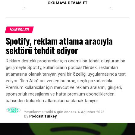
OKUMAYA DEVAM ET
ekosisteminin mevcut durumuna ilişkin kapsamlı bir
tablo ortaya koydu.
HABERLER
Spotify, reklam atlama aracıyla
sektörü tehdit ediyor
Reklam destekli programlar için önemli bir tehdit oluşturan bir
gelişmeyle Spotify, kullanıcıların podcast’lerdeki reklamları
atlamasına olanak tanıyan yeni bir özelliği uygulamasında test
ediyor. “İleri Atla” adı verilen bu araç, seçili pazarlardaki
Premium kullanıcılar için mevcut ve reklam aralarını, girişleri,
sponsorluk mesajlarını ve hatta premium aboneliklerden
bahseden bölümleri atlamalarına olanak tanıyor.
Yayınlanma tarihi
6 gün önce
=>
4 Ağustos 2026
By
Podcast Turkey