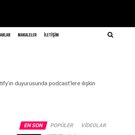
NAKLAR
MAKALELER
İLETIŞIM
r
ify’ın duyurusunda podcast’lere ilişkin
EN SON
POPÜLER
VIDEOLAR