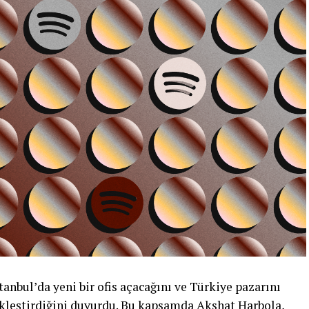
tanbul’da yeni bir ofis açacağını ve Türkiye pazarını
kleştirdiğini duyurdu. Bu kapsamda Akshat Harbola,