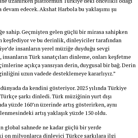
sine uzanırken platformun Türkiye’deki öncelikli odağı
aya devam edecek. Akshat Harbola bu yaklaşımı şu
ğe sahip. Geçmişten gelen güçlü bir mirasa sahipken
keşfediyor ve bu derinlik, dinleyiciler tarafından
kiye’de insanların yerel müziğe duyduğu sevgi
l, insanların Türk sanatçıları dinleme, onları keşfetme
çimlerine açıkça yansıyan derin, duygusal bir bağ. Derin
inliğini uzun vadede desteklemeye kararlıyız.”
 dünyada da kendini gösteriyor. 2025 yılında Türkiye
 Türkçe şarkı dinledi. Türk müziğinin yurt dışı
nda yüzde 160’ın üzerinde artış gösterirken, aynı
enmesindeki artış yaklaşık yüzde 150 oldu.
n global sahnede ne kadar güçlü bir yerde
 on milyonlarca dinleyici Türkçe şarkılara ilgi