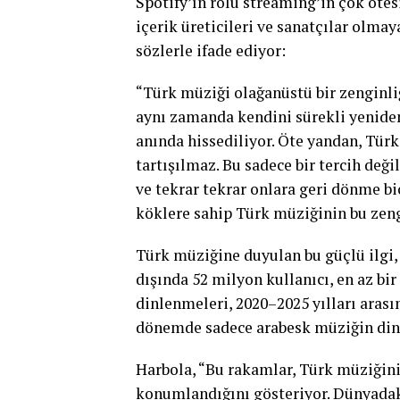
Spotify’ın rolü streaming’in çok öte
içerik üreticileri ve sanatçılar olm
sözlerle ifade ediyor:
“Türk müziği olağanüstü bir zenginli
aynı zamanda kendini sürekli yeniden 
anında hissediliyor. Öte yandan, Tür
tartışılmaz. Bu sadece bir tercih deği
ve tekrar tekrar onlara geri dönme bi
köklere sahip Türk müziğinin bu zeng
Türk müziğine duyulan bu güçlü ilgi,
dışında 52 milyon kullanıcı, en az bir
dinlenmeleri, 2020–2025 yılları arası
dönemde sadece arabesk müziğin dinl
Harbola, “Bu rakamlar, Türk müziğini
konumlandığını gösteriyor. Dünyadaki