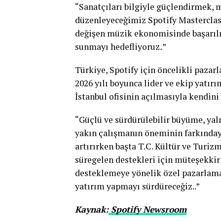
“Sanatçıları bilgiyle güçlendirmek, 
düzenleyeceğimiz Spotify Masterclass’
değişen müzik ekonomisinde başarılı 
sunmayı hedefliyoruz
.
”
Türkiye, Spotify için öncelikli pazar
2026 yılı boyunca lider ve ekip yatı
İstanbul ofisinin açılmasıyla kendini
“Güçlü ve sürdürülebilir büyüme, yal
yakın çalışmanın öneminin farkındayı
artırırken başta T.C. Kültür ve Tur
süregelen destekleri için müteşekkiri
desteklemeye yönelik özel pazarlama
yatırım yapmayı sürdüreceğiz..”
Kaynak:
Spotify Newsroom