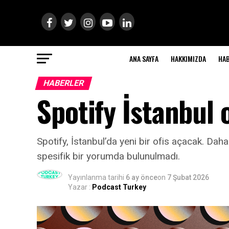
ANA SAYFA
HAKKIMIZDA
HA
HABERLER
Spotify İstanbul 
Spotify, İstanbul’da yeni bir ofis açacak. Dah
spesifik bir yorumda bulunulmadı.
Yayınlanma tarihi
6 ay önce
on
7 Şubat 2026
Yazar :
Podcast Turkey