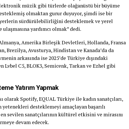
elektronik müzik gibi türlerde olağanüstü bir büyüme
esteklemiş olmaktan gurur duyuyor, şimdi ise bir
erlerin sürdürülebilirliğini desteklemek ve yerel
ere ulaşmasına yardımcı olmak” dedi.
 Almanya, Amerika Birleşik Devletleri, Hollanda, Fransa
an, Brezilya, Avusturya, Hindistan ve Kanada’da da
u ivmenin arkasında ise 2025’de Türkiye dışındaki
nen Lvbel C5, BLOK3, Semicenk, Tarkan ve Ezhel gibi
steme Yatırım Yapmak
sı olarak Spotify, EQUAL Türkiye ile kadın sanatçıları,
n yetenekleri desteklemeyi amaçlayan başarılı
en sevilen sanatçılarının kültürel etkisini ve mirasını
ürmeye devam edecek.