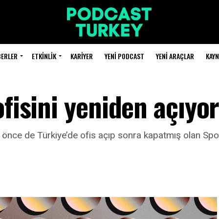
BERLER
ETKINLIK
KARIYER
YENI PODCAST
YENI ARAÇLAR
KAY
ofisini yeniden açıyo
a önce de Türkiye’de ofis açıp sonra kapatmış olan Spot