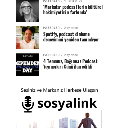
HABERLER
4 hafta önce
‘Markalar podcast’lerin kültürel
hakimiyetinin farkında’
HABERLER
2 ay önce
Spotify, podcast dinleme
deneyimini yeniden tanımlıyor
HABERLER
2 ay önce
4 Temmuz, Bağımsız Podcast
Yayıncıları Günü ilan edildi