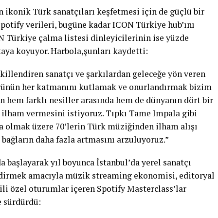
n ikonik Türk sanatçıları keşfetmesi için de güçlü bir
otify verileri, bugüne kadar ICON Türkiye hub’ını
N Türkiye çalma listesi dinleyicilerinin ise yüzde
aya koyuyor. Harbola,şunları kaydetti:
killendiren sanatçı ve şarkılardan geleceğe yön veren
ürünün her katmanını kutlamak ve onurlandırmak bizim
 hem farklı nesiller arasında hem de dünyanın dört bir
 ilham vermesini istiyoruz. Tıpkı Tame Impala gibi
ta olmak üzere 70’lerin Türk müziğinden ilham alışı
e bağların daha fazla artmasını arzuluyoruz.”
da başlayarak yıl boyunca İstanbul’da yerel sanatçı
dirmek amacıyla müzik streaming ekonomisi, editoryal
lgili özel oturumlar içeren Spotify Masterclass’lar
e sürdürdü: