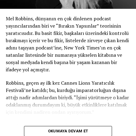
Mel Robbins, dünyanın en çok dinlenen podcast
yayıncılarından biri ve “Bırakın Yapsınlar” teorisinin
yaratıcısıdır. Bu basit fikir, başkaları üzerindeki kontrolü
bırakmayı içerir ve bu fikir, listelerde zirveye çıkan kendi
adını taşıyan podcast’ine, New York Times’ın en çok
satanlar listesinde bir numaraya yükselen kitabına ve
sosyal medyada kendi başına bir yaşam kazanan bir
ifadeye yol açmıştır.
Robbins, geçen ay ilk kez Cannes Lions Yaratıcılık
Festivali’ne katıldı; bu, kurduğu imparatorluğun dışına
attığı nadir adımlardan biriydi. “İşimi yürütmeye o kadar
odaklanmış durumdayım ki, büyük etkinliklere katılmak
için kendimi nadiren ondan ayırıyorum.”
Ancak reklam satış ortağı SiriusXM ile birlikte katılmaya
OKUMAYA DEVAM ET
davet edilmesiyle, 2026 festivali programına uyan ilk