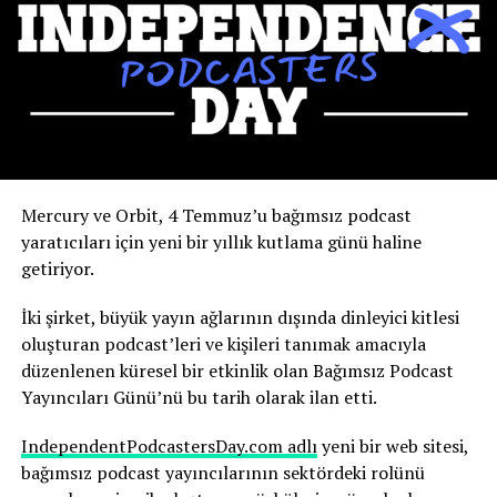
Kendinizi çok sayıda insanın ve olayın olduğu bir
etkinliğin içine koyarsanız, ortaya çıkan basın ilgisi
inanılmaz. Altın Küre Ödülleri’ndeki ve Time Yılın
Kadınları ödül törenindeki görünümümün, podcast
indirmelerine ve ertesi hafta kitap satışlarına doğrudan
etkisini gördük” dedi.
Yapay zekanın olası sonuçlarını şimdiden nasıl
Mercury ve Orbit, 4 Temmuz’u bağımsız podcast
değerlendirdiğini anlatıyor.
yaratıcıları için yeni bir yıllık kutlama günü haline
getiriyor.
Robbins, yapay zekanın, yıllarca çalışmayı öğrendiği
medya ortamının temelini yeniden şekillendirdiğinin
İki şirket, büyük yayın ağlarının dışında dinleyici kitlesi
farkında. Ve bu sürecin hızı dikkat gerektiriyor.
oluşturan podcast’leri ve kişileri tanımak amacıyla
düzenlenen küresel bir etkinlik olan Bağımsız Podcast
“Yapay zekadaki değişim hızını ve yapay zekanın şu anda
Yayıncıları Günü’nü bu tarih olarak ilan etti.
basında nasıl yankı uyandırdığını anlamak herkes için
çok önemli; yaşananlar büyüleyici” diyen Robbins,
IndependentPodcastersDay.com adlı
yeni bir web sitesi,
şunları söyledi:
bağımsız podcast yayıncılarının sektördeki rolünü