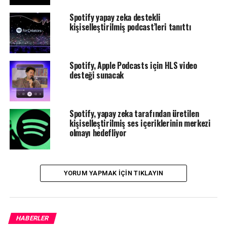
profesyonelleri, bu yapay zeka kayıtlarının dinleyiciler
Spotify yapay zeka destekli
için sesli kitapların genel kalitesini tehlikeye
kişiselleştirilmiş podcast’leri tanıttı
atabileceğini savunuyor.
Kaynak: TechCrunch
Spotify, Apple Podcasts için HLS video
desteği sunacak
BENZER KONULAR:
FEATURED
Spotify, yapay zeka tarafından üretilen
BIR SONRAKI
Apple Podcasts, podcast yayınlama süreçlerini
kişiselleştirilmiş ses içeriklerinin merkezi
kolaylaştırıyor
olmayı hedefliyor
KAÇIRMAYIN
Markalı podcast’ler dinleyiciyi markaya karşı daha
olumlu hale getiriyor
YORUM YAPMAK IÇIN TIKLAYIN
HABERLER