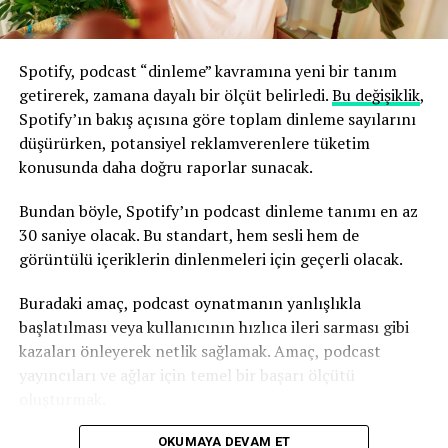
“Şimdi anlıyorum ki, bu etkinlikte birçok pazarlama
müdürü, marka müdürü ve medya müdürü bir araya
geliyor, anlaşmalar burada yapılıyor. 2027 bütçeleri
Spotify, podcast “dinleme” kavramına yeni bir tanım
burada kesinleşiyor ve kampanyalar burada planlanıyor.
getirerek, zamana dayalı bir ölçüt belirledi.
Bu değişiklik
,
Dolayısıyla burası gerçekten bağlantı kurabileceğiniz ve
Spotify’ın bakış açısına göre toplam dinleme sayılarını
insanlarla tanışabileceğiniz bir yer.”
düşürürken, potansiyel reklamverenlere tüketim
konusunda daha doğru raporlar sunacak.
Değer, planlanmamış karşılaşmalarda gizlidir. Tıpkı
Cannes UTA ​​etkinliğinden sonra oteline döndüğü gece
Bundan böyle, Spotify’ın podcast dinleme tanımı en az
gibi.
30 saniye olacak. Bu standart, hem sesli hem de
görüntülü içeriklerin dinlenmeleri için geçerli olacak.
Robbins, “Lobiye girdiğimde, daha önce Ulta Beauty’de
CMO olarak görev yapmış ve iş ilişkilerim olan
Buradaki amaç, podcast oynatmanın yanlışlıkla
SharkNinja’nın marka ve deneyimden sorumlu başkanı
başlatılması veya kullanıcının hızlıca ileri sarması gibi
Michelle [Crossan-Matos] ile karşılaştım. Sonra
kazaları önleyerek netlik sağlamak. Amaç, podcast
asansörde Adobe’nin CMO’suyla karşılaştım; üç yıl önce
yayıncıları ve ağlar için temel bir başarı ölçütü
büyük bir etkinlik için kurumsal bir konuşma yapmam
oluşturmak.
için beni işe almışlardı. Bu kadar üst düzey insanın
Şimdi podcast yayıncıları için zorluk, dinleyicilerin
OKUMAYA DEVAM ET
arasında kendinizi nerede bulabilir, bu tür tesadüfi