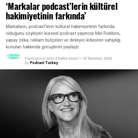
‘Markalar podcast’lerin kültürel
hakimiyetinin farkında’
Markaların, podcast’lerin kültürel hakimiyetinin farkında
olduğunu söyleyen küresel podcast yayıncısı Mel Robbins,
yapay zeka, reklam bütçeleri ve dinleyici kitlesinin sahipliği
konuları hakkında görüşlerini paylaştı.
Yayınlanma tarihi
4 hafta önce
=>
10 Temmuz 2026
By
Podcast Turkey