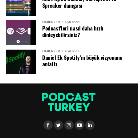
Spreaker damgası
Sahip olduğu tek şey izleyicileriyken, kontrolü
elinde tutmak…
HABERLER
4 yıl önce
Podcast’leri nasıl daha hızlı
Platformlardan geniş bir erişim elde etse de, Robbins’in
dinleyebilirsiniz?
platformlardan sadece alan kiraladığının farkında
olduğu bir gerçek.
HABERLER
4 yıl önce
Daniel Ek Spotify’ın büyük vizyonunu
Robbins, “Aslında sahip olduğunuz tek şey bülten
anlattı
listeniz, kontrol edebildiğiniz tek şey bu. Bir içerik
üreticisi olarak işinizi düşündüğünüzde, yaptığım her
şeyin sahibi benim. Dolayısıyla platformlarla ilgili bir
sorun yaşanırsa, çok fazla ilgi çekici teknoloji var, farklı
teknolojiler kullanarak kendiniz yeniden
başlatabilirsiniz” dedi.
Bu sahiplik, altyapının kendisiyle ilgili olmaktan ziyade,
onun benzersiz satış noktasını (nedenini) net bir şekilde
ortaya koymakla ilgili.