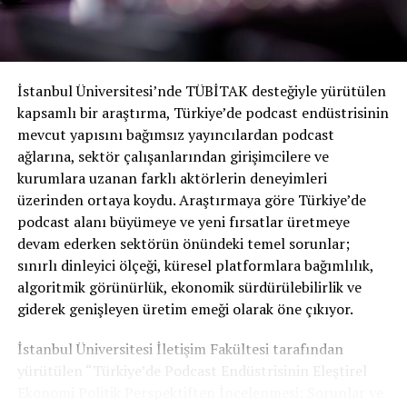
dinleyicilerinizin akışınızı gerçekten bulabildiğinden
emin olmalısınız.
Kapak resmi ilhamı bulma
İstanbul Üniversitesi’nde TÜBİTAK desteğiyle yürütülen
Yakın zamanda bazı podcast kapak resimlerini neden bu
kapsamlı bir araştırma, Türkiye’de podcast endüstrisinin
kadar sevdiğime dair bazı vaka çalışmaları yaptık. Harika
mevcut yapısını bağımsız yayıncılardan podcast
örnekler görmek istiyorsanız, önce şunu okuyun:
ağlarına, sektör çalışanlarından girişimcilere ve
Ama eğer kendi başınıza bir şeyler yapmak için ilhamınız
kurumlara uzanan farklı aktörlerin deneyimleri
yoksa örneklerin ne faydası var?
üzerinden ortaya koydu. Araştırmaya göre Türkiye’de
podcast alanı büyümeye ve yeni fırsatlar üretmeye
Tercih ettiğiniz podcast yayınına göz atın. Gözünüze
devam ederken sektörün önündeki temel sorunlar;
çarpan podcast görsellerini fark edin ve nedenini
sınırlı dinleyici ölçeği, küresel platformlara bağımlılık,
anlamaya çalışın. Renk düzeni mi? Büyük ve güzel bir
algoritmik görünürlük, ekonomik sürdürülebilirlik ve
logo mu? İlginç bir sanat stili veya doku mu?
giderek genişleyen üretim emeği olarak öne çıkıyor.
Şimdi, sevdiğiniz diğer şeylerde sanatsal ilham bulun.
İstanbul Üniversitesi İletişim Fakültesi tarafından
Kitap kapaklarına, film afişlerine, hatta ambalaj
yürütülen “Türkiye’de Podcast Endüstrisinin Eleştirel
tasarımlarına bakın.
Yıllar içinde pazarlama estetiğini
Ekonomi Politik Perspektiften İncelenmesi: Sorunlar ve
derinlemesine incelemek için
Tüketici Estetiği Araştırma