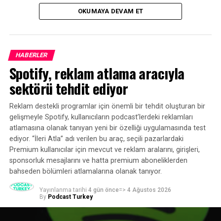
Fırsatlar” başlıklı araştırma, Türkiye podcast
Enstitüsü’ne (CARI) göz atın (Ben
Deco-
OKUMAYA DEVAM ET
ekosisteminin mevcut durumuna ilişkin kapsamlı bir
Luxe
güneşi,
Ütopik Scholastic
ay, yükselen
Memphis-
tablo ortaya koydu.
Milano’yum
).
Soyut: Tasarım Sanatı
veya favorim
Dior ve
Ben
gibi belgeselleri izleyin. Yerel bir sanat müzesine
HABERLER
gidin! En iyi ilham, kendinizi harika sanat eserleriyle
Spotify, reklam atlama aracıyla
çevrelemektir.
sektörü tehdit ediyor
Podcast sanatınız için birkaç hızlı ipucu:
Reklam destekli programlar için önemli bir tehdit oluşturan bir
Podcast başlığında adınıza ihtiyacımız yoksa,
gelişmeyle Spotify, kullanıcıların podcast’lerdeki reklamları
kapak resminde
fotoğrafınıza da ihtiyacımız
atlamasına olanak tanıyan yeni bir özelliği uygulamasında test
ediyor. “İleri Atla” adı verilen bu araç, seçili pazarlardaki
yok
. Sizi tanımıyoruz bile!
Premium kullanıcılar için mevcut ve reklam aralarını, girişleri,
Genel olarak konuşursak, beyaz arka plana sahip
sponsorluk mesajlarını ve hatta premium aboneliklerden
podcast görselleri web sitelerinde ve
bahseden bölümleri atlamalarına olanak tanıyor.
uygulamalarda
pek öne çıkmaz
; bu da fark
Yayınlanma tarihi
4 gün önce
=>
4 Ağustos 2026
edilme konusunda size iki kat dezavantaj sağlar,
By
Podcast Turkey
çünkü podcast uygulamalarının bu programları
Yeni ve Dikkat Çekenler, küratörlü dönen videolar