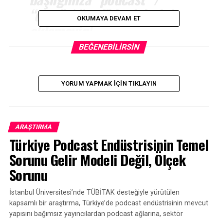
“cast” / “pod” ifadelerini
OKUMAYA DEVAM ET
eklemeyin!
BEĞENEBILIRSIN
Başlığınızdan en iyi şekilde yararlanın
Podcast’iniz, başlığı Google’da aratılabilecek başka bir
YORUM YAPMAK IÇIN TIKLAYIN
podcast, kitap, TV programı, film veya başka bir şeyle
aynı adı paylaşamaz. Ve benimle birlikte söyleyin:
Podcast başlığınızda “podcast” kelimesini veya
ARAŞTIRMA
“podcast” kelimesinin herhangi bir tekrarını veya
Türkiye Podcast Endüstrisinin Temel
kelimeyle ilgili kelime oyununu kullanmayın.
Sorunu Gelir Modeli Değil, Ölçek
2014 yılında değiliz.
Sorunu
Podcast’inizin bir podcast olduğunu biliyoruz. Söz
İstanbul Üniversitesi’nde TÜBİTAK desteğiyle yürütülen
veriyorum, podcast’inizin bir podcast olduğunu
kapsamlı bir araştırma, Türkiye’de podcast endüstrisinin mevcut
biliyoruz. Bize tekrar söylemenize gerek yok. “Podcast”
yapısını bağımsız yayıncılardan podcast ağlarına, sektör