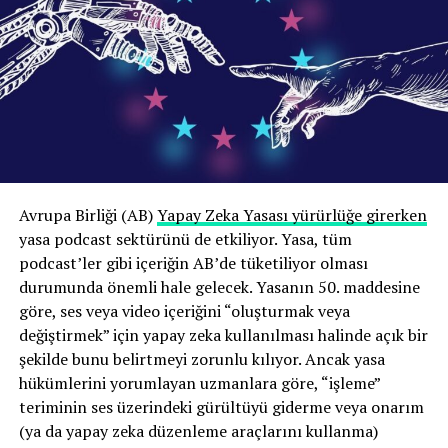
Video
ve sektör çalışanlarında da farklı içerik türleri, mesleki
oynatıcı
deneyimler ve üretim biçimlerinin örnekleme
yansıtılması hedeflendi. Böylece araştırma, Türkiye
podcast ekosistemini tek bir üretici veya kurum tipinin
deneyimine dayandırmak yerine, sektörün farklı iş
modellerini ve kullanım biçimlerini mümkün olduğunca
geniş bir perspektiften değerlendirmeyi amaçladı.
Bu yapı sayesinde Türkiye’de podcast üretiminin
00:00
02:58
Avrupa Birliği (AB)
Yapay Zeka Yasası yürürlüğe girerken
yalnızca bağımsız yayıncıların deneyimleri üzerinden
yasa podcast sektürünü de etkiliyor. Yasa, tüm
Dinleyiciler zaten reklamları atlamıyor mu?
değil, üretimden dağıtıma, kurumsal iletişimden
podcast’ler gibi içeriğin AB’de tüketiliyor olması
girişimciliğe kadar ekosistemin farklı bileşenleri
Bunun sadece dinleyici davranışını taklit etmek olduğu
durumunda önemli hale gelecek. Yasanın 50. maddesine
üzerinden karşılaştırmalı biçimde incelenmesi mümkün
da savunulabilir; sonuçta dinleyiciler bazen reklamları
göre, ses veya video içeriğini “oluşturmak veya
oldu.
atlıyorlar.
değiştirmek” için yapay zeka kullanılması halinde açık bir
şekilde bunu belirtmeyi zorunlu kılıyor. Ancak yasa
Podcast ekonomisinin temel sorunu gelir
Ancak, dinleyiciler podcast’lerdeki reklamları
hükümlerini yorumlayan uzmanlara göre, “işleme”
modeli eksikliği değil
atlayabiliyor ve bunu düzenli olarak iddia ediyorlar;
teriminin ses üzerindeki gürültüyü giderme veya onarım
ancak podcast analiz şirketi Bumper’ın anket verileri
(ya da yapay zeka düzenleme araçlarını kullanma)
Araştırmanın dikkat çekici sonuçlarından biri Türkiye’de