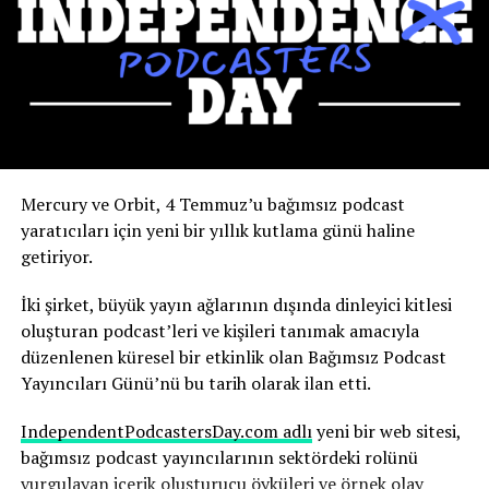
Kendinizi çok sayıda insanın ve olayın olduğu bir
etkinliğin içine koyarsanız, ortaya çıkan basın ilgisi
inanılmaz. Altın Küre Ödülleri’ndeki ve Time Yılın
Kadınları ödül törenindeki görünümümün, podcast
indirmelerine ve ertesi hafta kitap satışlarına doğrudan
etkisini gördük” dedi.
Yapay zekanın olası sonuçlarını şimdiden nasıl
Mercury ve Orbit, 4 Temmuz’u bağımsız podcast
değerlendirdiğini anlatıyor.
yaratıcıları için yeni bir yıllık kutlama günü haline
getiriyor.
Robbins, yapay zekanın, yıllarca çalışmayı öğrendiği
medya ortamının temelini yeniden şekillendirdiğinin
İki şirket, büyük yayın ağlarının dışında dinleyici kitlesi
farkında. Ve bu sürecin hızı dikkat gerektiriyor.
oluşturan podcast’leri ve kişileri tanımak amacıyla
düzenlenen küresel bir etkinlik olan Bağımsız Podcast
“Yapay zekadaki değişim hızını ve yapay zekanın şu anda
Yayıncıları Günü’nü bu tarih olarak ilan etti.
basında nasıl yankı uyandırdığını anlamak herkes için
çok önemli; yaşananlar büyüleyici” diyen Robbins,
IndependentPodcastersDay.com adlı
yeni bir web sitesi,
şunları söyledi:
bağımsız podcast yayıncılarının sektördeki rolünü
vurgulayan içerik oluşturucu öyküleri ve örnek olay