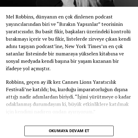
Bu durum, haberleri takip etmek istiyorsanız
podcast’lere dikkat etmeyi daha da önemli hale getiriyor.
Mel Robbins, dünyanın en çok dinlenen podcast
Beykpour, Particle’ın podcast’lerin belirli bir haber
yayıncılarından biri ve “Bırakın Yapsınlar” teorisinin
öyküsüyle ne zaman ilişkili olduğunu anlamak
yaratıcısıdır. Bu basit fikir, başkaları üzerindeki kontrolü
için
gömme modelleri
kullandığını söylüyor. Bu
bırakmayı içerir ve bu fikir, listelerde zirveye çıkan kendi
modeller, LLM modellerini sağlayan aynı şirketler
adını taşıyan podcast’ine, New York Times’ın en çok
tarafından sağlanıyor, ancak bunlar üretken yapay zeka
satanlar listesinde bir numaraya yükselen kitabına ve
teknolojileri değil, diye açıklıyor.
sosyal medyada kendi başına bir yaşam kazanan bir
ifadeye yol açmıştır.
Beykpour, “Podcastlerin farklı bölümlerinin farklı
hikayelerle ilişkili olduğunu anlamak için vektör gömme
Robbins, geçen ay ilk kez Cannes Lions Yaratıcılık
yöntemini kullanıyoruz. Tek bir podcast 10 veya 20
Festivali’ne katıldı; bu, kurduğu imparatorluğun dışına
hikayeyi kapsayabilir, bu yüzden bunu anlamak için yapay
attığı nadir adımlardan biriydi. “İşimi yürütmeye o kadar
zekayı kullanıyoruz. Ayrıca, kırpma işlemleriyle ilgili bazı
odaklanmış durumdayım ki, büyük etkinliklere katılmak
mantıksal işlemleri yapmak ve bir klibin ne zaman
için kendimi nadiren ondan ayırıyorum.”
başlayıp ne zaman biteceğini anlamak için de yapay
Ancak reklam satış ortağı SiriusXM ile birlikte katılmaya
zekayı kullanıyoruz” dedi.
OKUMAYA DEVAM ET
davet edilmesiyle, 2026 festivali programına uyan ilk