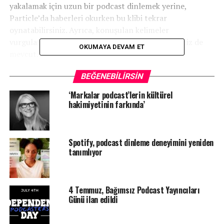
yakalamak için uzun bir podcast dinlemek yerine,
Particle’da haberleri okurken bu klibi tekrar
oynatabilirsiniz. Ayrıca, konuşulan kelimeler
vurgulandığı için klibin metnini okuma seçeneğiniz de
OKUMAYA DEVAM ET
mevcut.
BEĞENEBILIRSIN
‘Markalar podcast’lerin kültürel
hakimiyetinin farkında’
Spotify, podcast dinleme deneyimini yeniden
tanımlıyor
4 Temmuz, Bağımsız Podcast Yayıncıları
Günü ilan edildi