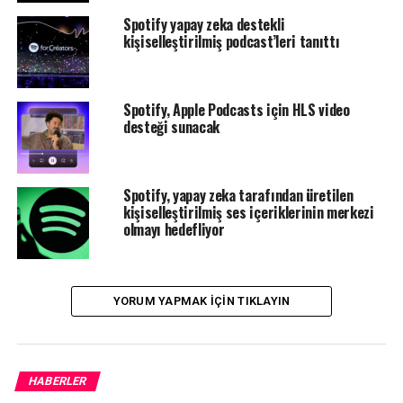
Spotify yapay zeka destekli
kişiselleştirilmiş podcast’leri tanıttı
Spotify, Apple Podcasts için HLS video
desteği sunacak
Spotify, yapay zeka tarafından üretilen
kişiselleştirilmiş ses içeriklerinin merkezi
olmayı hedefliyor
YORUM YAPMAK IÇIN TIKLAYIN
Particle CEO’su ve daha önce Twitter’da Ürün Yönetimi
HABERLER
Kıdemli Direktörü olan
Sara Beykpour
, “Bunu temelde