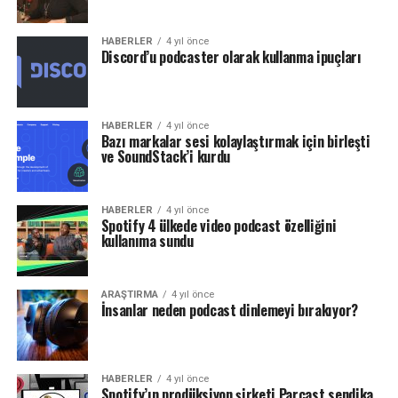
HABERLER
4 yıl önce
Discord’u podcaster olarak kullanma ipuçları
HABERLER
4 yıl önce
Bazı markalar sesi kolaylaştırmak için birleşti
ve SoundStack’i kurdu
HABERLER
4 yıl önce
Spotify 4 ülkede video podcast özelliğini
kullanıma sundu
ARAŞTIRMA
4 yıl önce
İnsanlar neden podcast dinlemeyi bırakıyor?
HABERLER
4 yıl önce
Spotify’ın prodüksiyon şirketi Parcast sendika