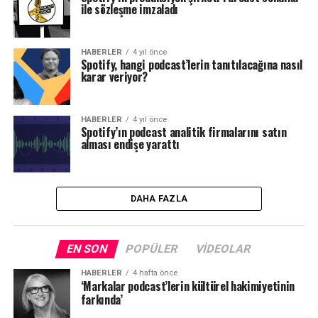
ile sözleşme imzaladı
HABERLER
4 yıl önce
Spotify, hangi podcast’lerin tanıtılacağına nasıl
karar veriyor?
HABERLER
4 yıl önce
Spotify’ın podcast analitik firmalarını satın
alması endişe yarattı
DAHA FAZLA
EN SON
POPÜLER
VIDEOLAR
HABERLER
4 hafta önce
‘Markalar podcast’lerin kültürel hakimiyetinin
farkında’