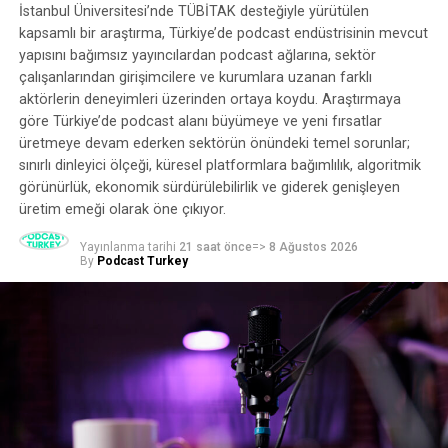
açık kaynak projelerine dikkat çekmek amacıyla Spotify
İstanbul Üniversitesi’nde TÜBİTAK desteğiyle yürütülen
FOSS Fonu’nu duyuruyoruz. Bu projeler, mühendislik
kapsamlı bir araştırma, Türkiye’de podcast endüstrisinin mevcut
ekiplerimizin ellerinden gelenin en iyisini yapmalarını
yapısını bağımsız yayıncılardan podcast ağlarına, sektör
destekliyor ve bunu mümkün kılıyor ve biz de bunu kabul
çalışanlarından girişimcilere ve kurumlara uzanan farklı
etmek istiyoruz.”
aktörlerin deneyimleri üzerinden ortaya koydu. Araştırmaya
göre Türkiye’de podcast alanı büyümeye ve yeni fırsatlar
Mühendisler, veri bilimcileri, araştırmacılar ve daha
üretmeye devam ederken sektörün önündeki temel sorunlar;
fazlasını içeren şirketin dahili Ar-Ge ekibi, desteği hak
sınırlı dinleyici ölçeği, küresel platformlara bağımlılık, algoritmik
ettiğini düşündükleri projeleri aday
görünürlük, ekonomik sürdürülebilirlik ve giderek genişleyen
gösterecek. Spotify’ın fon komitesi daha sonra uygun
üretim emeği olarak öne çıkıyor.
adaylar arasından projeleri seçecek. Fon’dan destek
Yayınlanma tarihi
21 saat önce
=>
8 Ağustos 2026
almaya hak kazananlar Mayıs ayında açıklanacak.
By
Podcast Turkey
Spotify, son on yılda 200’den fazla aracı açık kaynaklı
hale getirdiğini, ancak artık “daha fazlasını yapmanın”
zamanının geldiğini söylüyor. Şirket, yeni fonun belirli
açık kaynak projelerinin sürdürülebilirliği üzerinde
doğrudan bir etkisi olacağını, ancak tamamen
sürdürülebilir bir ekosistem yaratmak için daha fazla