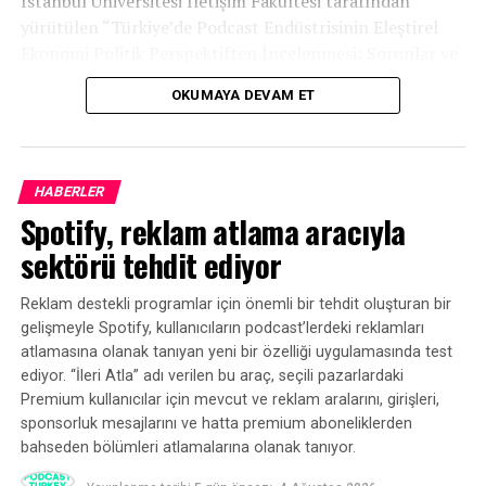
İstanbul Üniversitesi İletişim Fakültesi tarafından
BIR SONRAKI
yürütülen “Türkiye’de Podcast Endüstrisinin Eleştirel
Reklamverenler influencer podcast’lerine akın etti
Ekonomi Politik Perspektiften İncelenmesi: Sorunlar ve
KAÇIRMAYIN
Fırsatlar” başlıklı araştırma, Türkiye podcast
ABD podcast reklam harcamaları 2023’te 2,2 milyar
OKUMAYA DEVAM ET
ekosisteminin mevcut durumuna ilişkin kapsamlı bir
dolara ulaşacak
tablo ortaya koydu.
HABERLER
Spotify, reklam atlama aracıyla
sektörü tehdit ediyor
Reklam destekli programlar için önemli bir tehdit oluşturan bir
gelişmeyle Spotify, kullanıcıların podcast’lerdeki reklamları
atlamasına olanak tanıyan yeni bir özelliği uygulamasında test
ediyor. “İleri Atla” adı verilen bu araç, seçili pazarlardaki
Premium kullanıcılar için mevcut ve reklam aralarını, girişleri,
sponsorluk mesajlarını ve hatta premium aboneliklerden
bahseden bölümleri atlamalarına olanak tanıyor.