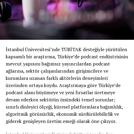
çözüm olması gerektiğini söylüyor. Spotify, bu
çabayı ilerletmek için açık kaynak güvenlik girişimlerini
desteklemek için
Açık Kaynak Güvenlik Vakfı’na
(OpenSSF) katıldığını söylüyor.
Duyuru, Spotify’ın
yakın zamanda
Greenroom Creator
Fund’ı kapatmasıyla geldi. Fona başvuran içerik
oluşturuculara gönderilen bir e-postada Spotify,
İstanbul Üniversitesi’nde TÜBİTAK desteğiyle yürütülen
başvuru sahiplerine içerik oluşturucu fonunun “devam
kapsamlı bir araştırma, Türkiye’de podcast endüstrisinin
etmeyeceğini” bildirdi. E-posta’da ayrıca Spotify’ın
mevcut yapısını bağımsız yayıncılardan podcast
bunun yerine “canlı içerik oluşturucular için diğer
ağlarına, sektör çalışanlarından girişimcilere ve
girişimlere yönelmeyi” planladığını duyurdu. Ayrıca
kurumlara uzanan farklı aktörlerin deneyimleri
şirketin gelecekte canlı içerik oluşturucular için başka
üzerinden ortaya koydu. Araştırmaya göre Türkiye’de
yeni para kazanma seçenekleri sunacağını da ima edildi.
podcast alanı büyümeye ve yeni fırsatlar üretmeye
devam ederken sektörün önündeki temel sorunlar;
Kaynak:
Techcrunch
sınırlı dinleyici ölçeği, küresel platformlara bağımlılık,
algoritmik görünürlük, ekonomik sürdürülebilirlik ve
giderek genişleyen üretim emeği olarak öne çıkıyor.
BENZER KONULAR: