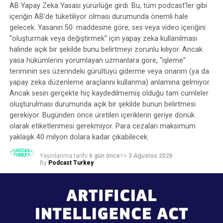
görüşmeler yapıldı.
Spotify’ın kendi programlarında yer alan “İleri Atla”
AB Yapay Zeka Yasası yürürlüğe girdi. Bu, tüm podcast’ler gibi
özelliği, bir yandan Spotify’ın reklam sattığı, diğer
içeriğin AB’de tüketiliyor olması durumunda önemli hale
Araştırmaya 19 bağımsız podcast yayıncısı, 17 podcast
yandan da kendi ücretli kullanıcılarına bu reklamları
gelecek. Yasanın 50. maddesine göre, ses veya video içeriğini
endüstrisi çalışanı, 12 ağ bünyesinde yayın yapan
duymama olanağı sağlayan bir “atla” özelliği pazarladığı
“oluşturmak veya değiştirmek” için yapay zeka kullanılması
podcast yayıncısı, 13 podcast üreten kurum temsilcisi ve
halinde açık bir şekilde bunu belirtmeyi zorunlu kılıyor. Ancak
anlamına geliyor. Bir podcast reklam şirketi bize bunun
13 podcast girişimcisi katıldı. Bazı katılımcıların
yasa hükümlerini yorumlayan uzmanlara göre, “işleme”
dolandırıcılık olarak değerlendirilebileceğini söyledi:
teriminin ses üzerindeki gürültüyü giderme veya onarım (ya da
ekosistem içerisinde birden fazla rol üstlenmesi
reklamlar ücretlendirilmiş ve ses dosyasına eklenmiş,
yapay zeka düzenleme araçlarını kullanma) anlamına gelmiyor.
nedeniyle araştırma toplam 67 tekil katılımcının
ancak dinleyici aktif olarak bunları dinlememeye teşvik
Ancak sesin gerçekte hiç kaydedilmemiş olduğu tam cümleler
deneyimlerine dayanırken, analizlerde 74 aktör temsili
edilmiş.
oluşturulması durumunda açık bir şekilde bunun belirtmesi
değerlendirildi.
gerekiyor. Bugünden önce üretilen içeriklerin geriye dönük
Bu özelliğin Spotify’ın rakiplerinin reklamlarıyla birlikte
olarak etiketlenmesi gerekmiyor. Para cezaları maksimum
Araştırmada örneklem oluşturulurken yalnızca farklı
görünmesi de aynı derecede sorunlu, çünkü Spotify,
yaklaşık 40 milyon dolara kadar çıkabilecek.
podcast aktörlerine ulaşılması değil, bu aktörlerin kendi
rakiplerine ait podcast’lerdeki reklamların etkinliğini
içindeki çeşitliliğin de temsil edilmesi gözetildi. Kurumsal
engelleyebilir.
Yayınlanma tarihi
6 gün önce
=>
3 Ağustos 2026
By
Podcast Turkey
podcast tarafında bankacılık ve finans, sigorta, dijital
“İleri Atla” özelliğinin nasıl çalıştığını görün
medya ve teknoloji, kamu yayıncılığı, eğitim, iş dünyası,
e-ticaret, patent ve dijital danışmanlık gibi farklı
İşte “İleri Atla” aracının kullanımına dair birkaç kısa
sektörlerde faaliyet gösteren kurumların temsilcileriyle
video. “İleri Atla” düğmesinin girişlerde veya reklam
görüşüldü. Podcast ağları ve girişimler tarafında ise