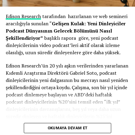
BIR SONRAKI
YouTube ve Podcast’ler
Edison Research
tarafından hazırlanan ve web semineri
aracılığıyla sunulan “
Gelişen Kulak: Yeni Dinleyiciler
KAÇIRMAYIN
Shure SM7dB’yi piyasaya sürdü
Podcast Dünyasının Gelecek Bölümünü Nasıl
Şekillendiriyor”
başlıklı rapora göre, yeni podcast
dinleyicilerinin video podcast’leri aktif olarak izleme
olasılığı, uzun süredir dinleyenlere göre daha yüksek.
Edison Research’ün 20 yılı aşkın verilerinden yararlanan
Kıdemli Araştırma Direktörü Gabriel Soto, podcast
dinleyicilerinin yeni dalgasının bu mecrayı nasıl yeniden
şekillendirdiğini ortaya koydu. Çalışma, son bir yıl içinde
podcast dinlemeye başlayan ve ABD’deki haftalık
podcast dinleyicilerinin %20’sini temsil eden “ilk yıl”
dinleyicilerinin davranışlarını, beş yıl veya daha uzun
süredir dinleyen ve haftalık dinleyicilerin %25’ini
oluşturan “uzun süreli dinleyiciler” ile karşılaştırıyor.
OKUMAYA DEVAM ET