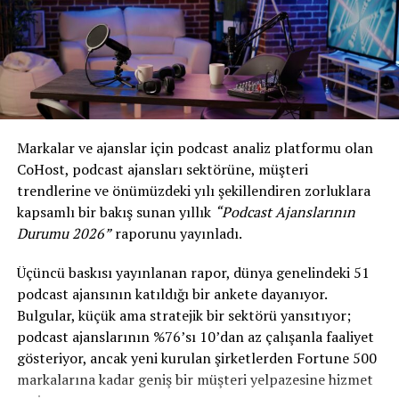
Video Keşfi Sesli Dinlemeyi Artırıyor:
Yeni
başlayanların %72’si ve uzun süredir takip edenlerin
%68’i, bir podcast’in video versiyonunu keşfettikten
sonra yalnızca sesli versiyonunu dinlemeye
başladıklarını söylüyor; bu da video keşfinin sesli
tüketimi artırmaya yardımcı olduğunu gösteriyor.
Markalar ve ajanslar için podcast analiz platformu olan
Akıllı TV’ler Akıllı Hoparlörleri Geride
CoHost
, podcast ajansları sektörüne, müşteri
Bıraktı:
Podcast yayıncılığı, Amerikan evlerindeki
trendlerine ve önümüzdeki yılı şekillendiren zorluklara
televizyon izleme alışkanlıklarını alt üst ediyor.
kapsamlı bir bakış sunan yıllık
“Podcast Ajanslarının
2021’den bu yana, podcast dinleyicilerinin akıllı
Durumu 2026”
raporunu yayınladı.
TV’leri en sık podcast dinlemek için kullananların
Üçüncü baskısı yayınlanan rapor, dünya genelindeki 51
oranı %1’den %9’a yükselerek, akıllı hoparlör
podcast ajansının katıldığı bir ankete dayanıyor.
üzerinden podcast tüketimini geride bıraktı.
Bulgular, küçük ama stratejik bir sektörü yansıtıyor;
Birinci Sınıf Öğrencileri Arasında Sosyal Medya
podcast ajanslarının %76’sı 10’dan az çalışanla faaliyet
Platformları Baskın:
Birinci sınıf öğrencileri, uzun
gösteriyor, ancak yeni kurulan şirketlerden Fortune 500
süredir üniversitede okuyan öğrencilere kıyasla,
markalarına kadar geniş bir müşteri yelpazesine hizmet
podcast dinlemek için Facebook, TikTok ve