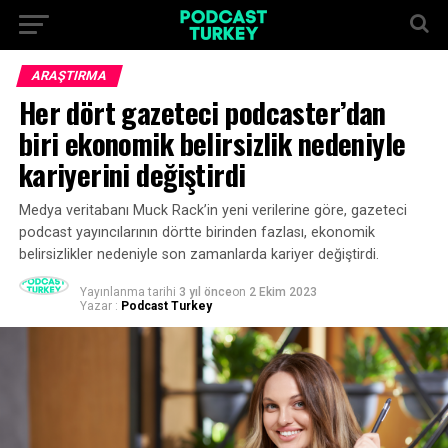
ARAŞTIRMA
Her dört gazeteci podcaster’dan
biri ekonomik belirsizlik nedeniyle
kariyerini değiştirdi
Medya veritabanı Muck Rack’in yeni verilerine göre, gazeteci
podcast yayıncılarının dörtte birinden fazlası, ekonomik
belirsizlikler nedeniyle son zamanlarda kariyer değiştirdi.
Yayınlanma tarihi
3 yıl önce
on
2 Ekim 2023
Yazar :
Podcast Turkey