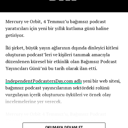
etkisini gördük” dedi.
Yapay zekanın olası sonuçlarını şimdiden nasıl
Mercury ve Orbit, 4 Temmuz’u bağımsız podcast
değerlendirdiğini anlatıyor.
yaratıcıları için yeni bir yıllık kutlama günü haline
getiriyor.
Robbins, yapay zekanın, yıllarca çalışmayı öğrendiği
medya ortamının temelini yeniden şekillendirdiğinin
İki şirket, büyük yayın ağlarının dışında dinleyici kitlesi
farkında. Ve bu sürecin hızı dikkat gerektiriyor.
oluşturan podcast’leri ve kişileri tanımak amacıyla
düzenlenen küresel bir etkinlik olan Bağımsız Podcast
“Yapay zekadaki değişim hızını ve yapay zekanın şu anda
Yayıncıları Günü’nü bu tarih olarak ilan etti.
basında nasıl yankı uyandırdığını anlamak herkes için
çok önemli; yaşananlar büyüleyici” diyen Robbins,
IndependentPodcastersDay.com adlı
yeni bir web sitesi,
şunları söyledi:
bağımsız podcast yayıncılarının sektördeki rolünü
vurgulayan içerik oluşturucu öyküleri ve örnek olay
“Nice’te uçaktan indim ve Today Show’dan arkadaşım
incelemelerine yer verecek.
Huda ile karşılaştım. Uzun uzun sohbet ettik. İkimizin
karşılaşmasını gösteren bir Instagram gönderisi paylaştı
Mercury ve Orbit 4 Temmuz’u, Bağımsız Podcast
ve ben de ona cevap verdim. Parade dergisi bununla ilgili
Yayıncıları Günü olarak ilan etti ve tüm bağımsız
bir makale yazdı. Bu, bana göre, içinde bulunduğunuz
podcast yayıncılarını bu günü desteklemeye çağırdı.
OKUMAYA DEVAM ET