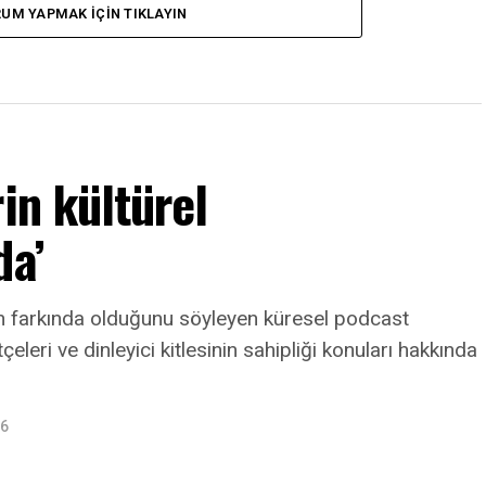
UM YAPMAK IÇIN TIKLAYIN
in kültürel
da’
nin farkında olduğunu söyleyen küresel podcast
leri ve dinleyici kitlesinin sahipliği konuları hakkında
26