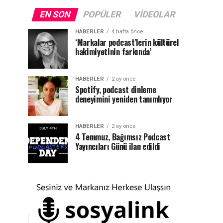
EN SON
POPÜLER
VIDEOLAR
HABERLER
4 hafta önce
‘Markalar podcast’lerin kültürel
hakimiyetinin farkında’
HABERLER
2 ay önce
Spotify, podcast dinleme
deneyimini yeniden tanımlıyor
HABERLER
2 ay önce
4 Temmuz, Bağımsız Podcast
Yayıncıları Günü ilan edildi