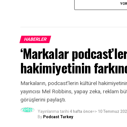
YOR
HABERLER
‘Markalar podcast’ler
hakimiyetinin farkın
Markaların, podcast’lerin kültürel hakimiyeti
yayıncısı Mel Robbins, yapay zeka, reklam bütçe
görüşlerini paylaştı.
Yayınlanma tarihi
4 hafta önce
=>
10 Temmuz 20
By
Podcast Turkey