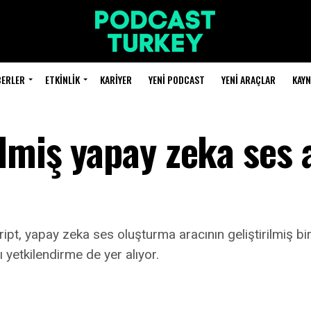
BERLER
ETKINLIK
KARIYER
YENI PODCAST
YENI ARAÇLAR
KAY
lmiş yapay zeka ses 
, yapay zeka ses oluşturma aracının geliştirilmiş bir
 yetkilendirme de yer alıyor.