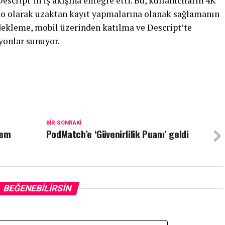
script’in iş akışına entegre etti. Bu, kullanıcıların 4K
eo olarak uzaktan kayıt yapmalarına olanak sağlamanın
dekleme, mobil üzerinden katılma ve Descript’te
yonlar sunuyor.
BIR SONRAKI
nem
PodMatch’e ‘Güvenirlilik Puanı’ geldi
BEĞENEBILIRSIN