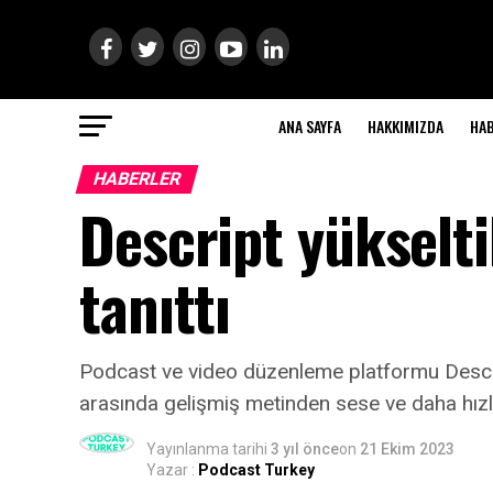
ANA SAYFA
HAKKIMIZDA
HA
HABERLER
Descript yükselti
tanıttı
Podcast ve video düzenleme platformu Descript
arasında gelişmiş metinden sese ve daha hızlı
Yayınlanma tarihi
3 yıl önce
on
21 Ekim 2023
Yazar :
Podcast Turkey