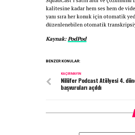
SquadCast’i satın aldı ve çözümünü De
kalitesine kadar hem ses hem de vid
yanı sıra her konuk için otomatik ye
düzenlenebilen otomatik transkripsi
Kaynak:
PodPod
BENZER KONULAR:
KAÇIRMAYIN
Nilüfer Podcast Atölyesi 4. dö
başvuruları açıldı