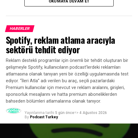
OKUMAYA DEVAM ET
ekosisteminin mevcut durumuna ilişkin kapsamlı bir
tablo ortaya koydu.
HABERLER
Spotify, reklam atlama aracıyla
sektörü tehdit ediyor
Reklam destekli programlar için önemli bir tehdit oluşturan bir
gelişmeyle Spotify, kullanıcıların podcast’lerdeki reklamları
atlamasına olanak tanıyan yeni bir özelliği uygulamasında test
ediyor. “İleri Atla” adı verilen bu araç, seçili pazarlardaki
Premium kullanıcılar için mevcut ve reklam aralarını, girişleri,
sponsorluk mesajlarını ve hatta premium aboneliklerden
bahseden bölümleri atlamalarına olanak tanıyor.
Yayınlanma tarihi
5 gün önce
=>
4 Ağustos 2026
By
Podcast Turkey