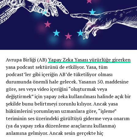
oynatıcı
deneyimler ve üretim biçimlerinin örnekleme
yansıtılması hedeflendi. Böylece araştırma, Türkiye
podcast ekosistemini tek bir üretici veya kurum tipinin
deneyimine dayandırmak yerine, sektörün farklı iş
modellerini ve kullanım biçimlerini mümkün olduğunca
geniş bir perspektiften değerlendirmeyi amaçladı.
Bu yapı sayesinde Türkiye’de podcast üretiminin
00:00
02:58
Avrupa Birliği (AB)
Yapay Zeka Yasası yürürlüğe girerken
yalnızca bağımsız yayıncıların deneyimleri üzerinden
yasa podcast sektürünü de etkiliyor. Yasa, tüm
Dinleyiciler zaten reklamları atlamıyor mu?
değil, üretimden dağıtıma, kurumsal iletişimden
podcast’ler gibi içeriğin AB’de tüketiliyor olması
girişimciliğe kadar ekosistemin farklı bileşenleri
Bunun sadece dinleyici davranışını taklit etmek olduğu
durumunda önemli hale gelecek. Yasanın 50. maddesine
üzerinden karşılaştırmalı biçimde incelenmesi mümkün
da savunulabilir; sonuçta dinleyiciler bazen reklamları
göre, ses veya video içeriğini “oluşturmak veya
oldu.
atlıyorlar.
değiştirmek” için yapay zeka kullanılması halinde açık bir
şekilde bunu belirtmeyi zorunlu kılıyor. Ancak yasa
Podcast ekonomisinin temel sorunu gelir
Ancak, dinleyiciler podcast’lerdeki reklamları
hükümlerini yorumlayan uzmanlara göre, “işleme”
modeli eksikliği değil
atlayabiliyor ve bunu düzenli olarak iddia ediyorlar;
teriminin ses üzerindeki gürültüyü giderme veya onarım
ancak podcast analiz şirketi Bumper’ın anket verileri
(ya da yapay zeka düzenleme araçlarını kullanma)
Araştırmanın dikkat çekici sonuçlarından biri Türkiye’de
yerine gerçek hayattaki davranışlara bakarak yaptığı
anlamına gelmiyor. Ancak sesin gerçekte hiç
podcast yayıncılığının ekonomik sürdürülebilirliğine