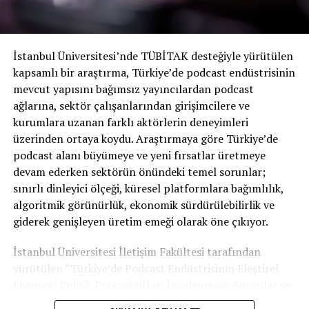
teknolojisi
KAÇIRMAYIN
Radyo D’den web sitesine özel podcast serisi: Güncel
İstanbul Üniversitesi’nde TÜBİTAK desteğiyle yürütülen
Sanatta Nüans
kapsamlı bir araştırma, Türkiye’de podcast endüstrisinin
mevcut yapısını bağımsız yayıncılardan podcast
ağlarına, sektör çalışanlarından girişimcilere ve
kurumlara uzanan farklı aktörlerin deneyimleri
üzerinden ortaya koydu. Araştırmaya göre Türkiye’de
podcast alanı büyümeye ve yeni fırsatlar üretmeye
devam ederken sektörün önündeki temel sorunlar;
sınırlı dinleyici ölçeği, küresel platformlara bağımlılık,
algoritmik görünürlük, ekonomik sürdürülebilirlik ve
giderek genişleyen üretim emeği olarak öne çıkıyor.
İstanbul Üniversitesi İletişim Fakültesi tarafından
yürütülen “Türkiye’de Podcast Endüstrisinin Eleştirel
Ekonomi Politik Perspektiften İncelenmesi: Sorunlar ve
Fırsatlar” başlıklı araştırma, Türkiye podcast