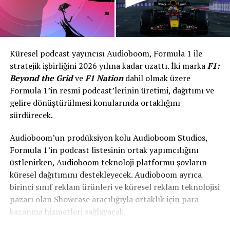
Küresel podcast yayıncısı Audioboom, Formula 1 ile
stratejik işbirliğini 2026 yılına kadar uzattı. İki marka
F1:
Beyond the Grid
ve
F1 Nation
dahil olmak üzere
Formula 1’in resmi podcast’lerinin üretimi, dağıtımı ve
gelire dönüştürülmesi konularında ortaklığını
sürdürecek.
Audioboom’un prodüksiyon kolu Audioboom Studios,
Formula 1’in podcast listesinin ortak yapımcılığını
üstlenirken, Audioboom teknoloji platformu şovların
küresel dağıtımını destekleyecek. Audioboom ayrıca
birinci sınıf reklam ürünleri ve küresel reklam teknolojisi
pazarı olan Showcase aracılığıyla ortaklık için para
kazanma hizmetleri sağlayacak.