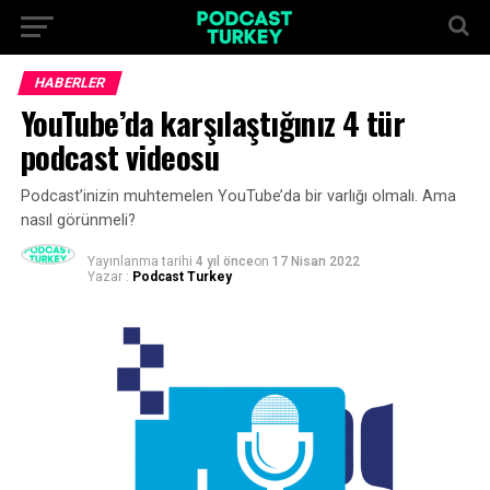
HABERLER
YouTube’da karşılaştığınız 4 tür
podcast videosu
Podcast’inizin muhtemelen YouTube’da bir varlığı olmalı. Ama
nasıl görünmeli?
Yayınlanma tarihi
4 yıl önce
on
17 Nisan 2022
Yazar :
Podcast Turkey