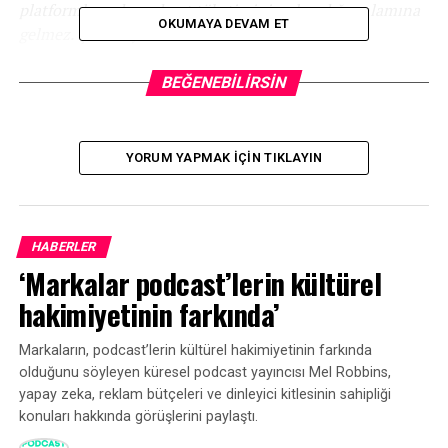
platformlarında podcast tüketiminin olmadığı anlamına
OKUMAYA DEVAM ET
gelmez. Çok oluyor.”
Dahası,
YouTube’un podcast yayıncılarını fon sağlayarak
BEĞENEBILIRSIN
teşvik ettiği bildiriliyor
:
“Konunun özel olması nedeniyle kimliğinin
YORUM YAPMAK IÇIN TIKLAYIN
açıklanmasını istemeyen kişilere göre, şirket bireysel
şovlara 50.000 dolar ve podcast ağlarına 200.000 dolar ve
300.000 dolar teklif veriyor. Para, yapımcıların
bölümlerinin videoya alınmış versiyonlarını
HABERLER
oluşturmasına veya başka tür videolar yapmasına
‘Markalar podcast’lerin kültürel
yardımcı olabilir.”
hakimiyetinin farkında’
Ve yakında,
Podnews tarafından elde edilen slaytların
Markaların, podcast’lerin kültürel hakimiyetinin farkında
önerdiği
gibi, YouTube, platformunda önce sesli
olduğunu söyleyen küresel podcast yayıncısı Mel Robbins,
podcast’leri daha evde hissettirecek yeni özellikler
yapay zeka, reklam bütçeleri ve dinleyici kitlesinin sahipliği
yayınlayabilir:
konuları hakkında görüşlerini paylaştı.