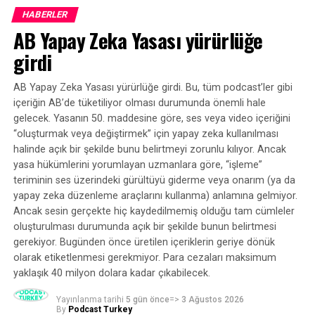
rakipleri Acast, Audacy ve New York Times’ın
ekosisteminin farklı aktörleri incelendi
Kaynak:
Mathew Passy / Custom Podcast
HABERLER
reklamlarını içeren programlarda olduğu gibi Spotify’ın
AB Yapay Zeka Yasası yürürlüğe
Nitel araştırma yaklaşımıyla gerçekleştirilen çalışma
kendi Bill Simmons programında da mevcut olduğuna
kapsamında Türkiye podcast ekosisteminin beş farklı
dair kanıtlara sahip.
girdi
aktör grubuyla yarı yapılandırılmış derinlemesine
BENZER KONULAR:
FEATURED
görüşmeler yapıldı.
Spotify’ın kendi programlarında yer alan “İleri Atla”
AB Yapay Zeka Yasası yürürlüğe girdi. Bu, tüm podcast’ler gibi
BIR SONRAKI
özelliği, bir yandan Spotify’ın reklam sattığı, diğer
içeriğin AB’de tüketiliyor olması durumunda önemli hale
Bazı insanlar neden hızlandırılmış podcast dinliyor?
Araştırmaya 19 bağımsız podcast yayıncısı, 17 podcast
yandan da kendi ücretli kullanıcılarına bu reklamları
gelecek. Yasanın 50. maddesine göre, ses veya video içeriğini
endüstrisi çalışanı, 12 ağ bünyesinde yayın yapan
KAÇIRMAYIN
duymama olanağı sağlayan bir “atla” özelliği pazarladığı
“oluşturmak veya değiştirmek” için yapay zeka kullanılması
Roads Audio: Özel, podcast tarzı konuşmalarla
podcast yayıncısı, 13 podcast üreten kurum temsilcisi ve
halinde açık bir şekilde bunu belirtmeyi zorunlu kılıyor. Ancak
anlamına geliyor. Bir podcast reklam şirketi bize bunun
bağlantıda kalmanın yeni bir yolu
13 podcast girişimcisi katıldı. Bazı katılımcıların
yasa hükümlerini yorumlayan uzmanlara göre, “işleme”
dolandırıcılık olarak değerlendirilebileceğini söyledi:
teriminin ses üzerindeki gürültüyü giderme veya onarım (ya da
ekosistem içerisinde birden fazla rol üstlenmesi
reklamlar ücretlendirilmiş ve ses dosyasına eklenmiş,
yapay zeka düzenleme araçlarını kullanma) anlamına gelmiyor.
nedeniyle araştırma toplam 67 tekil katılımcının
ancak dinleyici aktif olarak bunları dinlememeye teşvik
Ancak sesin gerçekte hiç kaydedilmemiş olduğu tam cümleler
deneyimlerine dayanırken, analizlerde 74 aktör temsili
edilmiş.
oluşturulması durumunda açık bir şekilde bunun belirtmesi
değerlendirildi.
gerekiyor. Bugünden önce üretilen içeriklerin geriye dönük
Bu özelliğin Spotify’ın rakiplerinin reklamlarıyla birlikte
olarak etiketlenmesi gerekmiyor. Para cezaları maksimum
Araştırmada örneklem oluşturulurken yalnızca farklı
görünmesi de aynı derecede sorunlu, çünkü Spotify,
yaklaşık 40 milyon dolara kadar çıkabilecek.
podcast aktörlerine ulaşılması değil, bu aktörlerin kendi
rakiplerine ait podcast’lerdeki reklamların etkinliğini
içindeki çeşitliliğin de temsil edilmesi gözetildi. Kurumsal
engelleyebilir.
Yayınlanma tarihi
5 gün önce
=>
3 Ağustos 2026
By
Podcast Turkey