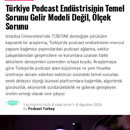
Türkiye Podcast Endüstrisinin Temel
siyasi programları izlemeyen genç dinleyicilere
hitap etti.
Sorunu Gelir Modeli Değil, Ölçek
Sorunu
Başkan Yardımcısı Kamala Harris sosyal adalet
konularını öne çıkaran ilerici programlara odaklanırken,
İstanbul Üniversitesi’nde TÜBİTAK desteğiyle yürütülen
ana akım medyayı şok etmiş gibi görünen ancak
kapsamlı bir araştırma, Türkiye’de podcast endüstrisinin mevcut
popülaritesini pekiştirmiş olabilecek birkaç podcast
yapısını bağımsız yayıncılardan podcast ağlarına, sektör
programına da yer verdi.
çalışanlarından girişimcilere ve kurumlara uzanan farklı
aktörlerin deneyimleri üzerinden ortaya koydu. Araştırmaya
“Pod Save America” – Harris, ilerici politikaları
göre Türkiye’de podcast alanı büyümeye ve yeni fırsatlar
siyasi açıdan bilgili, sol eğilimli bir dinleyici
üretmeye devam ederken sektörün önündeki temel sorunlar;
kitlesiyle tartıştı.
sınırlı dinleyici ölçeği, küresel platformlara bağımlılık, algoritmik
görünürlük, ekonomik sürdürülebilirlik ve giderek genişleyen
NPR’dan “Code Switch” – Harris burada ırkla ilgili
üretim emeği olarak öne çıkıyor.
konulara odaklandı ve sosyal adalet konularına
yatırım yapan dinleyicilerde yankı uyandırdı.
Yayınlanma tarihi
4 saat önce
=>
8 Ağustos 2026
By
Podcast Turkey
“Call Her Daddy” – Harris’in politika
tartışmalarına boğulmadan insanların kendisini
tanımasına izin vermesi için bir şans.