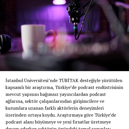
Her iki aday da dinleyicilerin en sevdikleri sunuculara
duydukları güven ve sadakati kullanarak politikalarını ve
kişiliklerini tartışabilecekleri özgün bir platform yarattı.
Bu arada,
Libsyn’den Rob Walch tarafından hazırlanan
bu Apple Podcast listesini kullanarak Başkan adaylarının
tüm konuşmalarını bulabilirsiniz.
Tüm bölümler orijinal
muhafaza dosyalarına bağlanır ve yeniden
barındırılmaz.
Vice Podcast Turları: Walz ve Vance
İstanbul Üniversitesi’nde TÜBİTAK desteğiyle yürütülen
kapsamlı bir araştırma, Türkiye’de podcast endüstrisinin
Başkanlık adaylarının diğer yarısı podcast’teki
mevcut yapısını bağımsız yayıncılardan podcast
varlıklarını önemli ölçüde artırdı. Podcast’lerde yer
ağlarına, sektör çalışanlarından girişimcilere ve
almaları, çoğu durumda aday adaylarının duruşlarını
kurumlara uzanan farklı aktörlerin deneyimleri
savunmaları ve siyasi rakiplerinin eksikliklerine
üzerinden ortaya koydu. Araştırmaya göre Türkiye’de
saldırmaları için bir şans oldu.
podcast alanı büyümeye ve yeni fırsatlar üretmeye
devam ederken sektörün önündeki temel sorunlar;