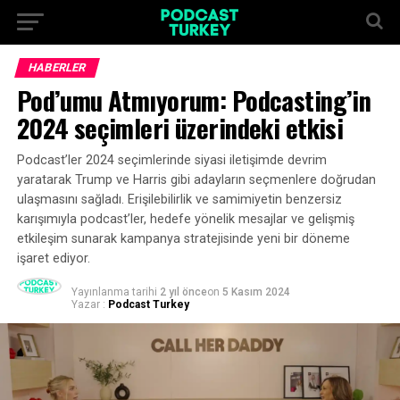
HABERLER
Pod’umu Atmıyorum: Podcasting’in
2024 seçimleri üzerindeki etkisi
Podcast’ler 2024 seçimlerinde siyasi iletişimde devrim
yaratarak Trump ve Harris gibi adayların seçmenlere doğrudan
ulaşmasını sağladı. Erişilebilirlik ve samimiyetin benzersiz
karışımıyla podcast’ler, hedefe yönelik mesajlar ve gelişmiş
etkileşim sunarak kampanya stratejisinde yeni bir döneme
işaret ediyor.
Yayınlanma tarihi
2 yıl önce
on
5 Kasım 2024
Yazar :
Podcast Turkey