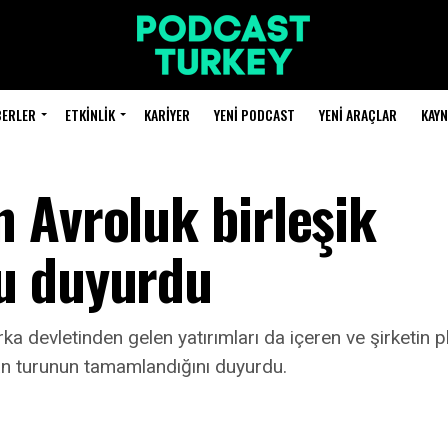
BERLER
ETKINLIK
KARIYER
YENI PODCAST
YENI ARAÇLAR
KAY
 Avroluk birleşik
u duyurdu
devletinden gelen yatırımları da içeren ve şirketin p
an turunun tamamlandığını duyurdu.