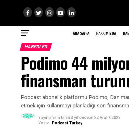
ANA SAYFA
HAKKIMIZDA
HA
HABERLER
Podimo 44 milyon
finansman turun
Podcast abonelik platformu Podimo, Danimarka 
etmek için kullanmayı planladığı son finansm
Yayınlanma tarihi
3 yıl önce
on
22 Aralık 2023
Yazar :
Podcast Turkey