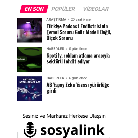
EN SON
POPÜLER
VIDEOLAR
ARAŞTIRMA
20 saat önce
Türkiye Podcast Endüstrisinin
Temel Sorunu Gelir Modeli Değil,
Ölçek Sorunu
HABERLER
5 gün önce
Spotify, reklam atlama aracıyla
sektörü tehdit ediyor
HABERLER
6 gün önce
AB Yapay Zeka Yasası yürürlüğe
girdi