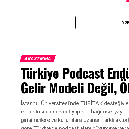
YOR
ARAŞTIRMA
Türkiye Podcast End
Gelir Modeli Değil, 
İstanbul Üniversitesi’nde TÜBİTAK desteğiyle
endüstrisinin mevcut yapısını bağımsız yayınc
girişimcilere ve kurumlara uzanan farklı aktö
göre Türkiye’de podcast alanı büyümeye ve y