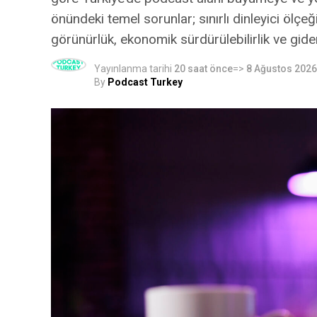
önündeki temel sorunlar; sınırlı dinleyici ölçeğ
görünürlük, ekonomik sürdürülebilirlik ve gid
Yayınlanma tarihi
20 saat önce
=>
8 Ağustos 2026
By
Podcast Turkey