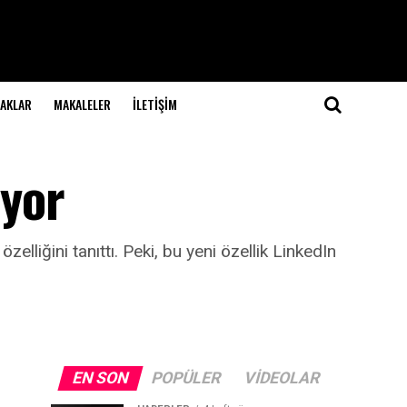
NAKLAR
MAKALELER
İLETIŞIM
ıyor
lliğini tanıttı. Peki, bu yeni özellik LinkedIn
EN SON
POPÜLER
VIDEOLAR