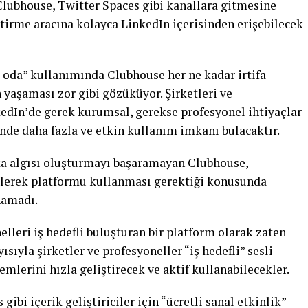
 Clubhouse, Twitter Spaces gibi kanallara gitmesine
ştirme aracına kolayca LinkedIn içerisinden erişebilecek
li oda” kullanımında Clubhouse her ne kadar irtifa
 yaşaması zor gibi gözüküyor. Şirketleri ve
kedIn’de gerek kurumsal, gerekse profesyonel ihtiyaçlar
sinde daha fazla ve etkin kullanım imkanı bulacaktır.
ka algısı oluşturmayı başaramayan Clubhouse,
gelerek platformu kullanması gerektiği konusunda
unamadı.
elleri iş hedefli buluşturan bir platform olarak zaten
sıyla şirketler ve profesyoneller “iş hedefli” sesli
mlerini hızla geliştirecek ve aktif kullanabilecekler.
ibi içerik geliştiriciler için “ücretli sanal etkinlik”