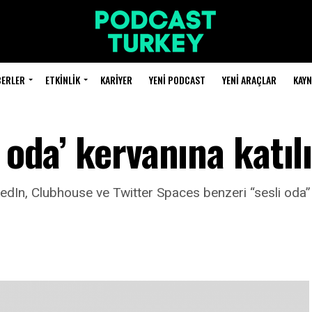
BERLER
ETKINLIK
KARIYER
YENI PODCAST
YENI ARAÇLAR
KAY
 oda’ kervanına katıl
dIn, Clubhouse ve Twitter Spaces benzeri “sesli oda” öze