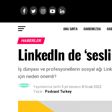
ANA SAYFA
HAKKIMIZDA
HA
HABERLER
LinkedIn de ‘sesli
İş dünyası ve profesyonellerin sosyal ağı Linke
için neden önemli?
Yayınlanma tarihi
5 yıl önce
on
8 Ocak 2022
Yazar :
Podcast Turkey