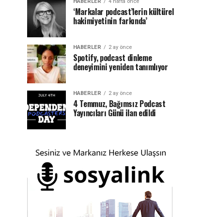
HABERLER
4 hafta önce
‘Markalar podcast’lerin kültürel
hakimiyetinin farkında’
HABERLER
2 ay önce
Spotify, podcast dinleme
deneyimini yeniden tanımlıyor
HABERLER
2 ay önce
4 Temmuz, Bağımsız Podcast
Yayıncıları Günü ilan edildi