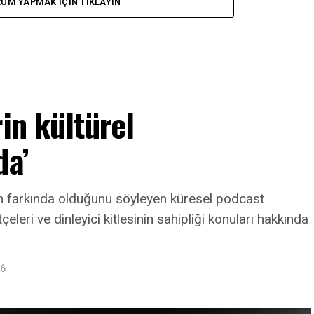
UM YAPMAK IÇIN TIKLAYIN
in kültürel
da’
nin farkında olduğunu söyleyen küresel podcast
leri ve dinleyici kitlesinin sahipliği konuları hakkında
26