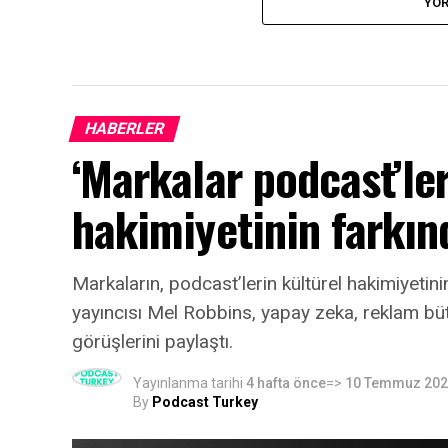
YOR
HABERLER
‘Markalar podcast’ler
hakimiyetinin farkın
Markaların, podcast’lerin kültürel hakimiyeti
yayıncısı Mel Robbins, yapay zeka, reklam bütçe
görüşlerini paylaştı.
Yayınlanma tarihi
4 hafta önce
=>
10 Temmuz 20
By
Podcast Turkey