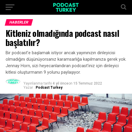
HABERLER
Kitleniz olmadığında podcast nasıl
başlatılır?
Bir podcast’e başlamak istiyor ancak yayınınızın dinleyicisi
olmadığını düşünüyorsanız karamsarlığa kapılmanıza gerek yok.
Jennay Horn, sizi heyecanlandıran podcast’iniz için dinleyici
kitlesi oluşturmanın 9 yolunu paylaşıyor.
Yayınlanma tarihi
4 yıl önce
on
15 Temmuz 2022
Yazar :
Podcast Turkey