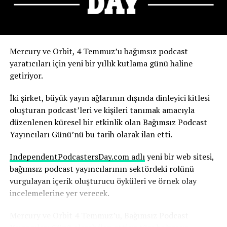
indirmelerine ve ertesi hafta kitap satışlarına doğrudan
etkisini gördük” dedi.
Yapay zekanın olası sonuçlarını şimdiden nasıl
Mercury ve Orbit, 4 Temmuz’u bağımsız podcast
değerlendirdiğini anlatıyor.
yaratıcıları için yeni bir yıllık kutlama günü haline
getiriyor.
Robbins, yapay zekanın, yıllarca çalışmayı öğrendiği
medya ortamının temelini yeniden şekillendirdiğinin
İki şirket, büyük yayın ağlarının dışında dinleyici kitlesi
farkında. Ve bu sürecin hızı dikkat gerektiriyor.
oluşturan podcast’leri ve kişileri tanımak amacıyla
düzenlenen küresel bir etkinlik olan Bağımsız Podcast
“Yapay zekadaki değişim hızını ve yapay zekanın şu anda
Yayıncıları Günü’nü bu tarih olarak ilan etti.
basında nasıl yankı uyandırdığını anlamak herkes için
çok önemli; yaşananlar büyüleyici” diyen Robbins,
IndependentPodcastersDay.com adlı
yeni bir web sitesi,
şunları söyledi:
bağımsız podcast yayıncılarının sektördeki rolünü
Sosyal medyada mısın, takipçilerin var mı? Sonra,
vurgulayan içerik oluşturucu öyküleri ve örnek olay
BİNGO! Bir podcast izleyicisinin özelliklerine sahipsiniz!
“Nice’te uçaktan indim ve Today Show’dan arkadaşım
incelemelerine yer verecek.
Huda ile karşılaştım. Uzun uzun sohbet ettik. İkimizin
Sosyal medya, podcast hedef kitlenizi toplamaya
karşılaşmasını gösteren bir Instagram gönderisi paylaştı
Mercury ve Orbit 4 Temmuz’u, Bağımsız Podcast
başlamak için harika bir yerdir. Sosyal medyayı herhangi
ve ben de ona cevap verdim. Parade dergisi bununla ilgili