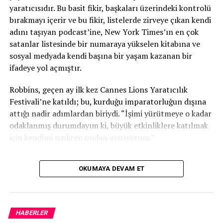
yaratıcısıdır. Bu basit fikir, başkaları üzerindeki kontrolü
bırakmayı içerir ve bu fikir, listelerde zirveye çıkan kendi
adını taşıyan podcast’ine, New York Times’ın en çok
satanlar listesinde bir numaraya yükselen kitabına ve
sosyal medyada kendi başına bir yaşam kazanan bir
ifadeye yol açmıştır.
Dinleyicisiz bir podcast başlatmanın ilk ipucu
Robbins, geçen ay ilk kez Cannes Lions Yaratıcılık
başlamaktır! En büyük hata, hiçbir dinleyici kitlesinin
Festivali’ne katıldı; bu, kurduğu imparatorluğun dışına
lansman yapmadan önce takipçi sayınızın artmasını
attığı nadir adımlardan biriydi. “İşimi yürütmeye o kadar
beklemeniz gerektiği anlamına gelmediğini düşünmektir.
odaklanmış durumdayım ki, büyük etkinliklere katılmak
Ve bu doğru değil!
için kendimi nadiren ondan ayırıyorum.”
Gerçekten dinleyicisiz lansman yapabilirsiniz. Evet,
Ancak reklam satış ortağı SiriusXM ile birlikte katılmaya
tutarlı, gayretli bir çalışma gerektirir. Ancak, bir kitleyle
OKUMAYA DEVAM ET
davet edilmesiyle, 2026 festivali programına uyan ilk
yayınlasanız da başlatmasanız da, bir podcast’i başarılı
fırsat oldu.
kılmak için gereken şey budur. Başarılı bir şov için her
Digiday, Robbins ile yapay zekanın medya ekosistemi
zaman çok çalışmanız gerekecek. Hazır bir izleyici kitlesi
HABERLER
üzerindeki etkisini, podcast yayıncılığının
olmadan lansman yapıyorsanız, yalnızca bir hedef kitle