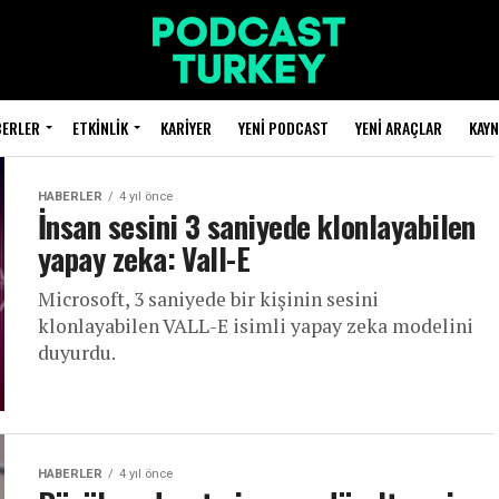
BERLER
ETKINLIK
KARIYER
YENI PODCAST
YENI ARAÇLAR
KAY
HABERLER
4 yıl önce
İnsan sesini 3 saniyede klonlayabilen
yapay zeka: Vall-E
Microsoft, 3 saniyede bir kişinin sesini
klonlayabilen VALL-E isimli yapay zeka modelini
duyurdu.
HABERLER
4 yıl önce