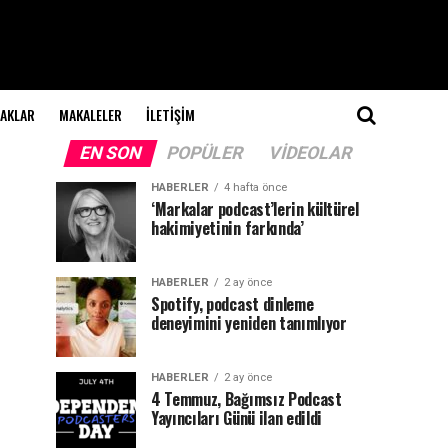
NAKLAR
MAKALELER
İLETIŞIM
EN SON
POPÜLER
VIDEOLAR
HABERLER
4 hafta önce
‘Markalar podcast’lerin kültürel
hakimiyetinin farkında’
HABERLER
2 ay önce
Spotify, podcast dinleme
deneyimini yeniden tanımlıyor
HABERLER
2 ay önce
4 Temmuz, Bağımsız Podcast
Yayıncıları Günü ilan edildi