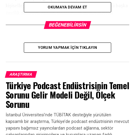
kişiselleştirilmiş öneriler dahil olmak üzere bir dizi başka
OKUMAYA DEVAM ET
özellik sunuyor. Ayrıca, kullanıcılar aboneliklerini
yönetebiliyor ve podcast kitaplıklarına herhangi bir
BEĞENEBILIRSIN
cihazdan erişebiliyor.
YORUM YAPMAK IÇIN TIKLAYIN
BENZER KONULAR:
BIR SONRAKI
Reklam engelleme podcast’lere mi geliyor?
ARAŞTIRMA
KAÇIRMAYIN
2023 podcasting için zorlu bir yıl olabilir
Türkiye Podcast Endüstrisinin Temel
Sorunu Gelir Modeli Değil, Ölçek
Sorunu
İstanbul Üniversitesi’nde TÜBİTAK desteğiyle yürütülen
kapsamlı bir araştırma, Türkiye’de podcast endüstrisinin mevcut
yapısını bağımsız yayıncılardan podcast ağlarına, sektör
çalışanlarından girişimcilere ve kurumlara uzanan farklı