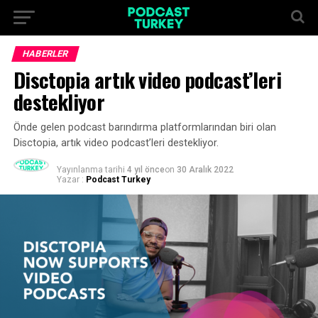
HABERLER
Disctopia artık video podcast’leri
destekliyor
Önde gelen podcast barındırma platformlarından biri olan
Disctopia, artık video podcast’leri destekliyor.
Yayınlanma tarihi
4 yıl önce
on
30 Aralık 2022
Yazar :
Podcast Turkey