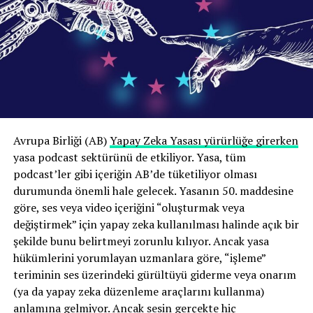
ve sektör çalışanlarında da farklı içerik türleri, mesleki
oynatıcı
deneyimler ve üretim biçimlerinin örnekleme
yansıtılması hedeflendi. Böylece araştırma, Türkiye
podcast ekosistemini tek bir üretici veya kurum tipinin
deneyimine dayandırmak yerine, sektörün farklı iş
modellerini ve kullanım biçimlerini mümkün olduğunca
geniş bir perspektiften değerlendirmeyi amaçladı.
Bu yapı sayesinde Türkiye’de podcast üretiminin
00:00
02:58
Avrupa Birliği (AB)
Yapay Zeka Yasası yürürlüğe girerken
yalnızca bağımsız yayıncıların deneyimleri üzerinden
yasa podcast sektürünü de etkiliyor. Yasa, tüm
Dinleyiciler zaten reklamları atlamıyor mu?
değil, üretimden dağıtıma, kurumsal iletişimden
podcast’ler gibi içeriğin AB’de tüketiliyor olması
girişimciliğe kadar ekosistemin farklı bileşenleri
Bunun sadece dinleyici davranışını taklit etmek olduğu
durumunda önemli hale gelecek. Yasanın 50. maddesine
üzerinden karşılaştırmalı biçimde incelenmesi mümkün
da savunulabilir; sonuçta dinleyiciler bazen reklamları
göre, ses veya video içeriğini “oluşturmak veya
oldu.
atlıyorlar.
değiştirmek” için yapay zeka kullanılması halinde açık bir
şekilde bunu belirtmeyi zorunlu kılıyor. Ancak yasa
Podcast ekonomisinin temel sorunu gelir
Ancak, dinleyiciler podcast’lerdeki reklamları
hükümlerini yorumlayan uzmanlara göre, “işleme”
modeli eksikliği değil
atlayabiliyor ve bunu düzenli olarak iddia ediyorlar;
teriminin ses üzerindeki gürültüyü giderme veya onarım
ancak podcast analiz şirketi Bumper’ın anket verileri
(ya da yapay zeka düzenleme araçlarını kullanma)
Araştırmanın dikkat çekici sonuçlarından biri Türkiye’de
yerine gerçek hayattaki davranışlara bakarak yaptığı
anlamına gelmiyor. Ancak sesin gerçekte hiç