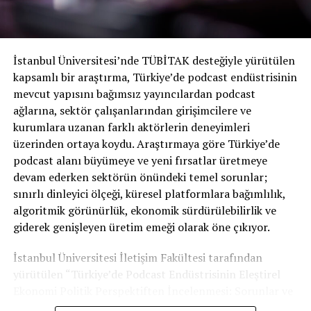
İstanbul Üniversitesi’nde TÜBİTAK desteğiyle yürütülen
kapsamlı bir araştırma, Türkiye’de podcast endüstrisinin
mevcut yapısını bağımsız yayıncılardan podcast
ağlarına, sektör çalışanlarından girişimcilere ve
kurumlara uzanan farklı aktörlerin deneyimleri
üzerinden ortaya koydu. Araştırmaya göre Türkiye’de
podcast alanı büyümeye ve yeni fırsatlar üretmeye
devam ederken sektörün önündeki temel sorunlar;
sınırlı dinleyici ölçeği, küresel platformlara bağımlılık,
algoritmik görünürlük, ekonomik sürdürülebilirlik ve
giderek genişleyen üretim emeği olarak öne çıkıyor.
İstanbul Üniversitesi İletişim Fakültesi tarafından
yürütülen “Türkiye’de Podcast Endüstrisinin Eleştirel
Ekonomi Politik Perspektiften İncelenmesi: Sorunlar ve
Fırsatlar” başlıklı araştırma, Türkiye podcast