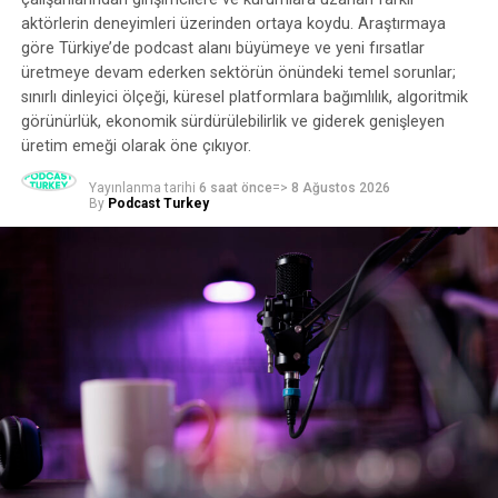
aktörlerin deneyimleri üzerinden ortaya koydu. Araştırmaya
göre Türkiye’de podcast alanı büyümeye ve yeni fırsatlar
üretmeye devam ederken sektörün önündeki temel sorunlar;
sınırlı dinleyici ölçeği, küresel platformlara bağımlılık, algoritmik
görünürlük, ekonomik sürdürülebilirlik ve giderek genişleyen
üretim emeği olarak öne çıkıyor.
Yayınlanma tarihi
6 saat önce
=>
8 Ağustos 2026
By
Podcast Turkey