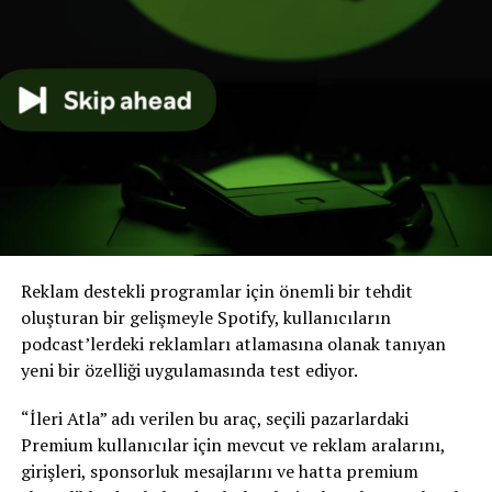
“Türkiye’de Podcast Endüstrisinin Eleştirel Ekonomi Politik
Perspektiften İncelenmesi: Sorunlar ve Fırsatlar” başlıklı
araştırmanın yürütücülüğünü İstanbul Üniversitesi İletişim
Fakültesi öğretim üyesi Prof. Dr. Fırat Tufan üstlendi.
TÜBİTAK 1001 – Bilimsel ve Teknolojik Araştırma
Reklam destekli programlar için önemli bir tehdit
Projelerini Destekleme Programı kapsamında 224K952
oluşturan bir gelişmeyle Spotify, kullanıcıların
proje numarasıyla desteklenen araştırmanın
podcast’lerdeki reklamları atlamasına olanak tanıyan
yürütücülüğünü İstanbul Üniversitesi İletişim Fakültesi
yeni bir özelliği uygulamasında test ediyor.
öğretim üyesi Prof. Dr. Fırat Tufan üstlendi. Projede
Prof. Dr. Bilge Şenyüz, Doç. Dr. Ahsen Deniz Morva
“İleri Atla” adı verilen bu araç, seçili pazarlardaki
Kablamacı, Dr. Öğr. Üyesi Ezel Türk ve Araş. Gör. Dr.
Premium kullanıcılar için mevcut ve reklam aralarını,
Yeşim Akmeraner Kökat araştırmacı olarak görev aldı.
girişleri, sponsorluk mesajlarını ve hatta premium