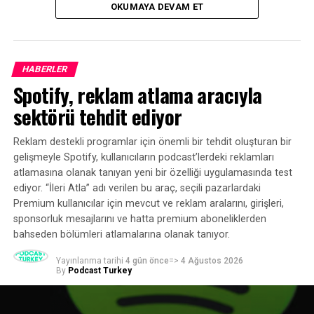
OKUMAYA DEVAM ET
ekosisteminin mevcut durumuna ilişkin kapsamlı bir
tablo ortaya koydu.
HABERLER
Spotify, reklam atlama aracıyla
sektörü tehdit ediyor
Reklam destekli programlar için önemli bir tehdit oluşturan bir
gelişmeyle Spotify, kullanıcıların podcast’lerdeki reklamları
atlamasına olanak tanıyan yeni bir özelliği uygulamasında test
ediyor. “İleri Atla” adı verilen bu araç, seçili pazarlardaki
Premium kullanıcılar için mevcut ve reklam aralarını, girişleri,
sponsorluk mesajlarını ve hatta premium aboneliklerden
bahseden bölümleri atlamalarına olanak tanıyor.
Yayınlanma tarihi
4 gün önce
=>
4 Ağustos 2026
By
Podcast Turkey