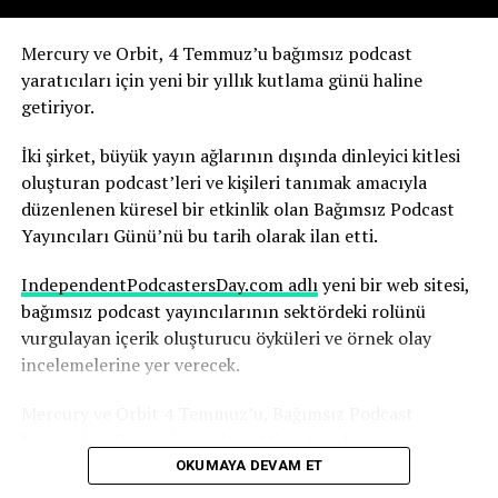
Yapay zekanın olası sonuçlarını şimdiden nasıl
Mercury ve Orbit, 4 Temmuz’u bağımsız podcast
değerlendirdiğini anlatıyor.
yaratıcıları için yeni bir yıllık kutlama günü haline
getiriyor.
Robbins, yapay zekanın, yıllarca çalışmayı öğrendiği
medya ortamının temelini yeniden şekillendirdiğinin
İki şirket, büyük yayın ağlarının dışında dinleyici kitlesi
farkında. Ve bu sürecin hızı dikkat gerektiriyor.
oluşturan podcast’leri ve kişileri tanımak amacıyla
düzenlenen küresel bir etkinlik olan Bağımsız Podcast
“Yapay zekadaki değişim hızını ve yapay zekanın şu anda
Yayıncıları Günü’nü bu tarih olarak ilan etti.
basında nasıl yankı uyandırdığını anlamak herkes için
çok önemli; yaşananlar büyüleyici” diyen Robbins,
IndependentPodcastersDay.com adlı
yeni bir web sitesi,
şunları söyledi:
bağımsız podcast yayıncılarının sektördeki rolünü
vurgulayan içerik oluşturucu öyküleri ve örnek olay
“Nice’te uçaktan indim ve Today Show’dan arkadaşım
incelemelerine yer verecek.
Huda ile karşılaştım. Uzun uzun sohbet ettik. İkimizin
karşılaşmasını gösteren bir Instagram gönderisi paylaştı
Mercury ve Orbit 4 Temmuz’u, Bağımsız Podcast
ve ben de ona cevap verdim. Parade dergisi bununla ilgili
Yayıncıları Günü olarak ilan etti ve tüm bağımsız
bir makale yazdı. Bu, bana göre, içinde bulunduğunuz
podcast yayıncılarını bu günü desteklemeye çağırdı.
OKUMAYA DEVAM ET
ekosistemi düşünmeniz ve kendinize, suyun çalkalandığı