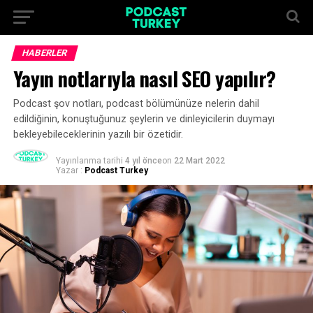
HABERLER
Yayın notlarıyla nasıl SEO yapılır?
Podcast şov notları, podcast bölümünüze nelerin dahil
edildiğinin, konuştuğunuz şeylerin ve dinleyicilerin duymayı
bekleyebileceklerinin yazılı bir özetidir.
Yayınlanma tarihi
4 yıl önce
on
22 Mart 2022
Yazar :
Podcast Turkey