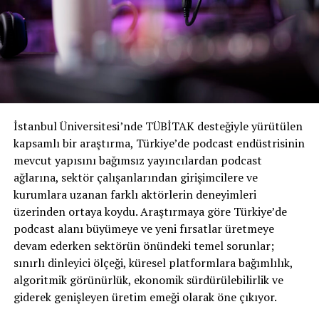
değil, aktif olarak üretilmiş içeriğin evrenini anlamaya
odaklanıyoruz. Manşetler milyonlarca podcast ile
rekabet etmekle ilgili. Gerçek çok farklı.
Aktif podcast’lerin oranı, pandemi boyunca hemen
hemen aynıydı.
Podcast’lerin sayısı son birkaç yılda şüphesiz artarken,
İstanbul Üniversitesi’nde TÜBİTAK desteğiyle yürütülen
aktif podcast’lerin oranı dikkat çekici bir şekilde tutarlı.
kapsamlı bir araştırma, Türkiye’de podcast endüstrisinin
Yıllardır podcast’lerin ölüm oranını takip ediyoruz.
mevcut yapısını bağımsız yayıncılardan podcast
Araştırmayı buradan inceleyebilirsiniz:
Haziran 2019
,
ağlarına, sektör çalışanlarından girişimcilere ve
Nisan 2021
,
Ağustos 2022
. 2019’daki pandemi
kurumlara uzanan farklı aktörlerin deneyimleri
öncesinden bu yana düzenli olarak üretilen podcast
üzerinden ortaya koydu. Araştırmaya göre Türkiye’de
sayısının bir şekilde sabit kaldığını göreceksiniz. Aslında,
podcast alanı büyümeye ve yeni fırsatlar üretmeye
pandemiden önce, üretim dışı kalan podcast’ler mevcut
devam ederken sektörün önündeki temel sorunlar;
olandan daha fazlaydı.
sınırlı dinleyici ölçeği, küresel platformlara bağımlılık,
algoritmik görünürlük, ekonomik sürdürülebilirlik ve
Ağustos ayındaki son analizimiz itibariyle, tüm
giderek genişleyen üretim emeği olarak öne çıkıyor.
podcast’lerin neredeyse yarısı
(yüzde
%47) üç veya