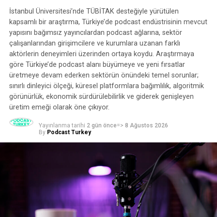
İstanbul Üniversitesi’nde TÜBİTAK desteğiyle yürütülen
Netflix gibi akışlı video hizmetleri, sadece iki yılda beş
kapsamlı bir araştırma, Türkiye’de podcast endüstrisinin mevcut
yıldan fazla beklenen büyümeyle hızla yükseldi.
yapısını bağımsız yayıncılardan podcast ağlarına, sektör
Çevrimiçi video abonelikleri
çalışanlarından girişimcilere ve kurumlara uzanan farklı
2021’de yüzde 26 artarak
aktörlerin deneyimleri üzerinden ortaya koydu. Araştırmaya
dünya çapında 1 milyar kullanıcıya ulaştı. Şimdi,
göre Türkiye’de podcast alanı büyümeye ve yeni fırsatlar
pandemi (umarız) azalırken, video yorgunluğu başladı.
üretmeye devam ederken sektörün önündeki temel sorunlar;
Netflix, kullanıcı sayısında ilk düşüşünü bildirdi. Bunun
sınırlı dinleyici ölçeği, küresel platformlara bağımlılık, algoritmik
da ötesinde, daha küçük yayıncılar, birçok rakibin çok az
görünürlük, ekonomik sürdürülebilirlik ve giderek genişleyen
kredi kartı peşinde koşmasıyla kayıp konusunda endişeli.
üretim emeği olarak öne çıkıyor.
Tahmin edilebilir, değil mi?
Yayınlanma tarihi
2 gün önce
=>
8 Ağustos 2026
By
Podcast Turkey
Sadece Pandemik Alçılar Değil. Pek Çok
Şirket, Çok Sayıda Başlık Yayınlayarak
Alana Koştu Ve Birçoğu Devam Etmek
Için Yeterli Izleyiciyi Yakalayamadı.
Pandemi öncesinden beri podcast oluşturma
istatistiklerini takip ediyoruz ve her zaman manşetleri