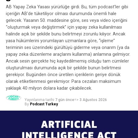
görüşmeler yapıldı.
Spotify’ın kendi programlarında yer alan “İleri Atla”
AB Yapay Zeka Yasası yürürlüğe girdi. Bu, tüm podcast’ler gibi
özelliği, bir yandan Spotify’ın reklam sattığı, diğer
içeriğin AB’de tüketiliyor olması durumunda önemli hale
Araştırmaya 19 bağımsız podcast yayıncısı, 17 podcast
yandan da kendi ücretli kullanıcılarına bu reklamları
gelecek. Yasanın 50. maddesine göre, ses veya video içeriğini
endüstrisi çalışanı, 12 ağ bünyesinde yayın yapan
duymama olanağı sağlayan bir “atla” özelliği pazarladığı
“oluşturmak veya değiştirmek” için yapay zeka kullanılması
podcast yayıncısı, 13 podcast üreten kurum temsilcisi ve
halinde açık bir şekilde bunu belirtmeyi zorunlu kılıyor. Ancak
anlamına geliyor. Bir podcast reklam şirketi bize bunun
13 podcast girişimcisi katıldı. Bazı katılımcıların
yasa hükümlerini yorumlayan uzmanlara göre, “işleme”
dolandırıcılık olarak değerlendirilebileceğini söyledi:
teriminin ses üzerindeki gürültüyü giderme veya onarım (ya da
ekosistem içerisinde birden fazla rol üstlenmesi
reklamlar ücretlendirilmiş ve ses dosyasına eklenmiş,
yapay zeka düzenleme araçlarını kullanma) anlamına gelmiyor.
nedeniyle araştırma toplam 67 tekil katılımcının
ancak dinleyici aktif olarak bunları dinlememeye teşvik
Ancak sesin gerçekte hiç kaydedilmemiş olduğu tam cümleler
deneyimlerine dayanırken, analizlerde 74 aktör temsili
edilmiş.
oluşturulması durumunda açık bir şekilde bunun belirtmesi
değerlendirildi.
gerekiyor. Bugünden önce üretilen içeriklerin geriye dönük
Bu özelliğin Spotify’ın rakiplerinin reklamlarıyla birlikte
olarak etiketlenmesi gerekmiyor. Para cezaları maksimum
Araştırmada örneklem oluşturulurken yalnızca farklı
görünmesi de aynı derecede sorunlu, çünkü Spotify,
yaklaşık 40 milyon dolara kadar çıkabilecek.
podcast aktörlerine ulaşılması değil, bu aktörlerin kendi
rakiplerine ait podcast’lerdeki reklamların etkinliğini
içindeki çeşitliliğin de temsil edilmesi gözetildi. Kurumsal
engelleyebilir.
Yayınlanma tarihi
7 gün önce
=>
3 Ağustos 2026
By
Podcast Turkey
podcast tarafında bankacılık ve finans, sigorta, dijital
“İleri Atla” özelliğinin nasıl çalıştığını görün
medya ve teknoloji, kamu yayıncılığı, eğitim, iş dünyası,
e-ticaret, patent ve dijital danışmanlık gibi farklı
İşte “İleri Atla” aracının kullanımına dair birkaç kısa
sektörlerde faaliyet gösteren kurumların temsilcileriyle
video. “İleri Atla” düğmesinin girişlerde veya reklam
görüşüldü. Podcast ağları ve girişimler tarafında ise