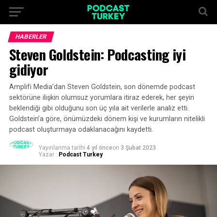
HABERLER
Steven Goldstein: Podcasting iyi
gidiyor
Amplifi Media’dan Steven Goldstein, son dönemde podcast
sektörüne ilişkin olumsuz yorumlara itiraz ederek, her şeyin
beklendiği gibi olduğunu son üç yıla ait verilerle analiz etti.
Goldstein’a göre, önümüzdeki dönem kişi ve kurumların nitelikli
podcast oluşturmaya odaklanacağını kaydetti.
Yayınlanma tarihi
4 yıl önce
on
3 Şubat 2023
Yazar :
Podcast Turkey