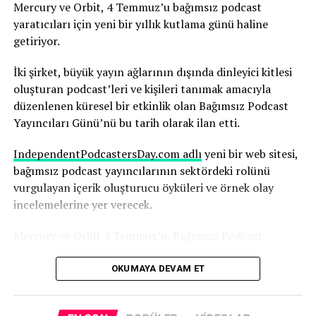
Yapay zekanın olası sonuçlarını şimdiden nasıl
Mercury ve Orbit, 4 Temmuz’u bağımsız podcast
değerlendirdiğini anlatıyor.
yaratıcıları için yeni bir yıllık kutlama günü haline
getiriyor.
Robbins, yapay zekanın, yıllarca çalışmayı öğrendiği
medya ortamının temelini yeniden şekillendirdiğinin
İki şirket, büyük yayın ağlarının dışında dinleyici kitlesi
farkında. Ve bu sürecin hızı dikkat gerektiriyor.
oluşturan podcast’leri ve kişileri tanımak amacıyla
düzenlenen küresel bir etkinlik olan Bağımsız Podcast
“Yapay zekadaki değişim hızını ve yapay zekanın şu anda
Yayıncıları Günü’nü bu tarih olarak ilan etti.
basında nasıl yankı uyandırdığını anlamak herkes için
çok önemli; yaşananlar büyüleyici” diyen Robbins,
IndependentPodcastersDay.com adlı
yeni bir web sitesi,
şunları söyledi:
bağımsız podcast yayıncılarının sektördeki rolünü
vurgulayan içerik oluşturucu öyküleri ve örnek olay
“Nice’te uçaktan indim ve Today Show’dan arkadaşım
incelemelerine yer verecek.
Huda ile karşılaştım. Uzun uzun sohbet ettik. İkimizin
karşılaşmasını gösteren bir Instagram gönderisi paylaştı
Mercury ve Orbit 4 Temmuz’u, Bağımsız Podcast
ve ben de ona cevap verdim. Parade dergisi bununla ilgili
Yayıncıları Günü olarak ilan etti ve tüm bağımsız
bir makale yazdı. Bu, bana göre, içinde bulunduğunuz
podcast yayıncılarını bu günü desteklemeye çağırdı.
OKUMAYA DEVAM ET
ekosistemi düşünmeniz ve kendinize, suyun çalkalandığı
büyük olayların neler olduğunu sormanız gerektiğinin
Yapılan açıklamada şunlar kaydedildi:
bir göstergesi; çünkü eğer bunlara dahil olursanız,