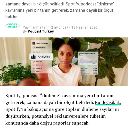
zamana dayalı bir ölçüt belirledi. Spotify, podcast “dinleme”
İşte söyledikleri.
kavramına yeni bir tanım getirerek, zamana dayalı bir ölçüt
belirledi.
Robbins gibi bir isim için Cannes’ın önemi
Yayınlanma tarihi
2 ay önce
=>
13 Haziran 2026
By
Podcast Turkey
Cannes’a katılmadan önce Robbins, bunun sadece büyük
bir etkinlikten ibaret olduğunu düşünüyordu. Ve işini
büyütmeye bu kadar odaklanmış biri için, Fransız
Rivierası’nda gösterişli bir hafta gibi görünen bir şey için
zaman ayırmanın değerini görmek, hatta bunu haklı
çıkarmak zor olabilir.
“Şimdi anlıyorum ki, bu etkinlikte birçok pazarlama
müdürü, marka müdürü ve medya müdürü bir araya
geliyor, anlaşmalar burada yapılıyor. 2027 bütçeleri
Spotify, podcast “dinleme” kavramına yeni bir tanım
burada kesinleşiyor ve kampanyalar burada planlanıyor.
getirerek, zamana dayalı bir ölçüt belirledi.
Bu değişiklik
,
Dolayısıyla burası gerçekten bağlantı kurabileceğiniz ve
Spotify’ın bakış açısına göre toplam dinleme sayılarını
insanlarla tanışabileceğiniz bir yer.”
düşürürken, potansiyel reklamverenlere tüketim
konusunda daha doğru raporlar sunacak.