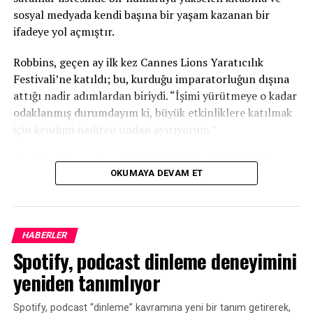
sosyal medyada kendi başına bir yaşam kazanan bir
ifadeye yol açmıştır.
Robbins, geçen ay ilk kez Cannes Lions Yaratıcılık
Festivali’ne katıldı; bu, kurduğu imparatorluğun dışına
attığı nadir adımlardan biriydi. “İşimi yürütmeye o kadar
odaklanmış durumdayım ki, büyük etkinliklere katılmak
için kendimi nadiren ondan ayırıyorum.”
Ancak reklam satış ortağı SiriusXM ile birlikte katılmaya
OKUMAYA DEVAM ET
davet edilmesiyle, 2026 festivali programına uyan ilk
fırsat oldu.
Digiday, Robbins ile yapay zekanın medya ekosistemi
HABERLER
üzerindeki etkisini, podcast yayıncılığının
Spotify, podcast dinleme deneyimini
pazarlamacılar tarafından neden yanlış
sınıflandırıldığını ve yeni trendlerin peşinden koşmadan
yeniden tanımlıyor
nasıl zirvede kalmayı planladığını konuşmak üzere bir
araya geldi.
Spotify, podcast “dinleme” kavramına yeni bir tanım getirerek,