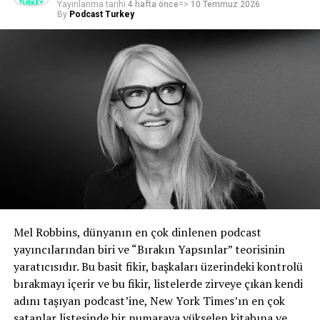
Yayınlanma tarihi
4 hafta önce
=>
10 Temmuz 2026
By
Podcast Turkey
BENZER KONULAR:
BIR SONRAKI
Google Asistan’da artık konuk, konu ve bölüme göre
arama yapılabilecek
KAÇIRMAYIN
YouTube’tan, video podcast kullanıcıları için özel kılavuz
Mel Robbins, dünyanın en çok dinlenen podcast
yayıncılarından biri ve “Bırakın Yapsınlar” teorisinin
yaratıcısıdır. Bu basit fikir, başkaları üzerindeki kontrolü
bırakmayı içerir ve bu fikir, listelerde zirveye çıkan kendi
adını taşıyan podcast’ine, New York Times’ın en çok
satanlar listesinde bir numaraya yükselen kitabına ve