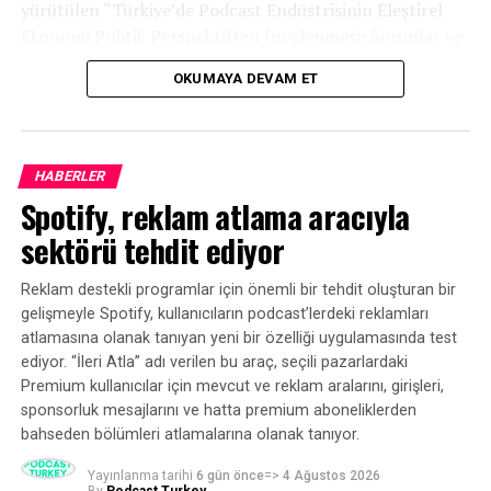
yürütülen “Türkiye’de Podcast Endüstrisinin Eleştirel
Ekonomi Politik Perspektiften İncelenmesi: Sorunlar ve
Fırsatlar” başlıklı araştırma, Türkiye podcast
OKUMAYA DEVAM ET
ekosisteminin mevcut durumuna ilişkin kapsamlı bir
tablo ortaya koydu.
HABERLER
Spotify, reklam atlama aracıyla
sektörü tehdit ediyor
Reklam destekli programlar için önemli bir tehdit oluşturan bir
gelişmeyle Spotify, kullanıcıların podcast’lerdeki reklamları
atlamasına olanak tanıyan yeni bir özelliği uygulamasında test
ediyor. “İleri Atla” adı verilen bu araç, seçili pazarlardaki
Premium kullanıcılar için mevcut ve reklam aralarını, girişleri,
sponsorluk mesajlarını ve hatta premium aboneliklerden
bahseden bölümleri atlamalarına olanak tanıyor.
Yayınlanma tarihi
6 gün önce
=>
4 Ağustos 2026