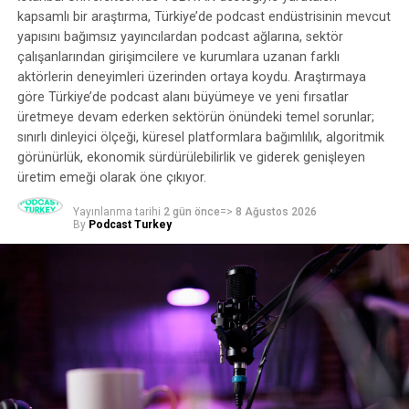
kapsamlı bir araştırma, Türkiye’de podcast endüstrisinin mevcut
yapısını bağımsız yayıncılardan podcast ağlarına, sektör
çalışanlarından girişimcilere ve kurumlara uzanan farklı
aktörlerin deneyimleri üzerinden ortaya koydu. Araştırmaya
göre Türkiye’de podcast alanı büyümeye ve yeni fırsatlar
üretmeye devam ederken sektörün önündeki temel sorunlar;
sınırlı dinleyici ölçeği, küresel platformlara bağımlılık, algoritmik
görünürlük, ekonomik sürdürülebilirlik ve giderek genişleyen
üretim emeği olarak öne çıkıyor.
Yayınlanma tarihi
2 gün önce
=>
8 Ağustos 2026
By
Podcast Turkey