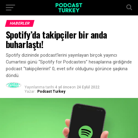
HABERLER
Spotify’da takipçiler bir anda
buharlaştı!
Spotify dizininde podcast’lerini yayınlayan birçok yayıncı
Cumartesi günü “Spotify for Podcasters” hesaplarına girdiğinde
podcast “takipçilerinin” 0, evet sıfır olduğunu görünce şaşkına
döndü.
Yayınlanma tarihi
4 yıl önce
on
24 Eylül 2022
Yazar :
Podcast Turkey