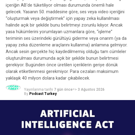
özelliği, bir yandan Spotify’ın reklam sattığı, diğer
içeriğin AB’de tüketiliyor olması durumunda önemli hale
Araştırmaya 19 bağımsız podcast yayıncısı, 17 podcast
yandan da kendi ücretli kullanıcılarına bu reklamları
gelecek. Yasanın 50. maddesine göre, ses veya video içeriğini
endüstrisi çalışanı, 12 ağ bünyesinde yayın yapan
duymama olanağı sağlayan bir “atla” özelliği pazarladığı
“oluşturmak veya değiştirmek” için yapay zeka kullanılması
podcast yayıncısı, 13 podcast üreten kurum temsilcisi ve
halinde açık bir şekilde bunu belirtmeyi zorunlu kılıyor. Ancak
anlamına geliyor. Bir podcast reklam şirketi bize bunun
13 podcast girişimcisi katıldı. Bazı katılımcıların
yasa hükümlerini yorumlayan uzmanlara göre, “işleme”
dolandırıcılık olarak değerlendirilebileceğini söyledi:
teriminin ses üzerindeki gürültüyü giderme veya onarım (ya da
ekosistem içerisinde birden fazla rol üstlenmesi
reklamlar ücretlendirilmiş ve ses dosyasına eklenmiş,
yapay zeka düzenleme araçlarını kullanma) anlamına gelmiyor.
nedeniyle araştırma toplam 67 tekil katılımcının
ancak dinleyici aktif olarak bunları dinlememeye teşvik
Ancak sesin gerçekte hiç kaydedilmemiş olduğu tam cümleler
deneyimlerine dayanırken, analizlerde 74 aktör temsili
edilmiş.
oluşturulması durumunda açık bir şekilde bunun belirtmesi
değerlendirildi.
gerekiyor. Bugünden önce üretilen içeriklerin geriye dönük
Bu özelliğin Spotify’ın rakiplerinin reklamlarıyla birlikte
olarak etiketlenmesi gerekmiyor. Para cezaları maksimum
Araştırmada örneklem oluşturulurken yalnızca farklı
görünmesi de aynı derecede sorunlu, çünkü Spotify,
yaklaşık 40 milyon dolara kadar çıkabilecek.
podcast aktörlerine ulaşılması değil, bu aktörlerin kendi
rakiplerine ait podcast’lerdeki reklamların etkinliğini
içindeki çeşitliliğin de temsil edilmesi gözetildi. Kurumsal
engelleyebilir.
Yayınlanma tarihi
7 gün önce
=>
3 Ağustos 2026
By
Podcast Turkey
podcast tarafında bankacılık ve finans, sigorta, dijital
“İleri Atla” özelliğinin nasıl çalıştığını görün
medya ve teknoloji, kamu yayıncılığı, eğitim, iş dünyası,
e-ticaret, patent ve dijital danışmanlık gibi farklı
İşte “İleri Atla” aracının kullanımına dair birkaç kısa
sektörlerde faaliyet gösteren kurumların temsilcileriyle
video. “İleri Atla” düğmesinin girişlerde veya reklam
görüşüldü. Podcast ağları ve girişimler tarafında ise
aralarında göründüğünü ve tıklandığını göreceksiniz.
farklı ölçeklerde üretim, dağıtım, prodüksiyon, reklam,