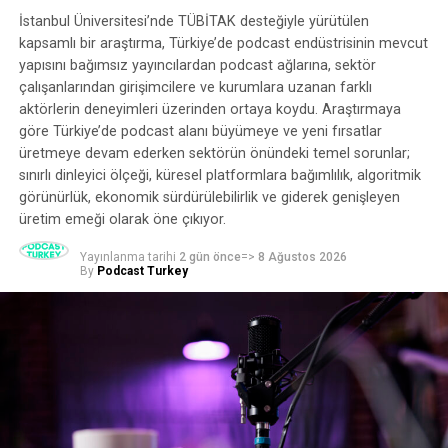
tutarlı olmak.
İstanbul Üniversitesi’nde TÜBİTAK desteğiyle yürütülen
kapsamlı bir araştırma, Türkiye’de podcast endüstrisinin mevcut
Bundan sonra, biraz daha fazla planlama ve strateji
yapısını bağımsız yayıncılardan podcast ağlarına, sektör
gerektirebilecek daha büyük birkaç hedef düşünün. Bu
çalışanlarından girişimcilere ve kurumlara uzanan farklı
niyetler orta vadeli hedefler olarak görülebilir ve
aktörlerin deneyimleri üzerinden ortaya koydu. Araştırmaya
gerçekleştirilmesi birkaç ayı daha alacaktır. Belirli sayıda
göre Türkiye’de podcast alanı büyümeye ve yeni fırsatlar
dinleyiciye ulaşmak, içeriğinize video da dahil olmak
üretmeye devam ederken sektörün önündeki temel sorunlar;
sınırlı dinleyici ölçeği, küresel platformlara bağımlılık, algoritmik
üzere daha yenilikçi grafikler oluşturmak, bir haber
görünürlük, ekonomik sürdürülebilirlik ve giderek genişleyen
bülteni yayınlamak, hayalinizdeki misafiri ağırlamak veya
üretim emeği olarak öne çıkıyor.
bir sponsor bulmak gibi hususlar bu kategoriye girer.
Yayınlanma tarihi
2 gün önce
=>
8 Ağustos 2026
Son olarak, uzun vadeli hedeflerinizi planlayın. Bunu
By
Podcast Turkey
Aralık 2023’ün sonunda başarmış olacağınız tüm
başarılar olarak düşünün. Bu fikirler arasında belirli bir
miktarda gelir elde etmek, bir podcast ödülü kazanmak
veya bu yıl bir podcast konferansında konuşmak yer
alabilir. Tüm kısa ve orta vadeli hedeflerinizin başarısının
birikimini de ekleyebilirsiniz.