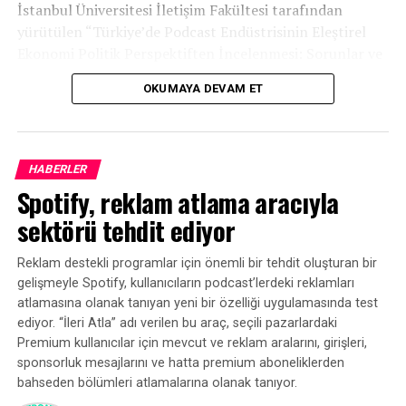
faktör bunu etkileyebileceğinden, iyi bir dinleyici sayısı
İstanbul Üniversitesi İletişim Fakültesi tarafından
belirlemek her zaman zordur. İyi bir önlem, kendinize bir
yürütülen “Türkiye’de Podcast Endüstrisinin Eleştirel
büyüme yüzdesi vermektir. Örneğin, dinleyici sayınızı her
Ekonomi Politik Perspektiften İncelenmesi: Sorunlar ve
ay yüzde 5-10 arasında artırmak istediğinizi
Fırsatlar” başlıklı araştırma, Türkiye podcast
belirtebilirsiniz. Bu, başarınızı diğer prodüksiyonlara
OKUMAYA DEVAM ET
ekosisteminin mevcut durumuna ilişkin kapsamlı bir
değil gerçek podcast’inize dayandırır.
tablo ortaya koydu.
Hızlı bir şekilde inceleyeceğimiz diğer bir örnek de sosyal
HABERLER
medyadır. Dinleyiciliğinizi artırmada olumlu bir etkiye
Spotify, reklam atlama aracıyla
sahip olabileceğinden, herkes sosyal medya takiplerini
artırmak ister. Yine rakamlara bakarak, kendinize her ay
sektörü tehdit ediyor
kaç takipçi kazanmak istediğinizi sorun, çünkü bu size
karşılaştırma yapmak için somut bir başarı ölçüsü
Reklam destekli programlar için önemli bir tehdit oluşturan bir
verebilir.
gelişmeyle Spotify, kullanıcıların podcast’lerdeki reklamları
atlamasına olanak tanıyan yeni bir özelliği uygulamasında test
3. Adım: Adımlarınızı Planlayın
ediyor. “İleri Atla” adı verilen bu araç, seçili pazarlardaki
Premium kullanıcılar için mevcut ve reklam aralarını, girişleri,
Amaçlarınız ve hedefleriniz belirlendikten sonra, bu
sponsorluk mesajlarını ve hatta premium aboneliklerden
özlemlere ulaşmayı nasıl hedeflediğinize dair bir
eylem
bahseden bölümleri atlamalarına olanak tanıyor.
planına ihtiyacınız var.
Özünde, oraya nasıl gideceğinizi