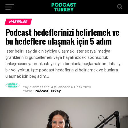
HABERLER
Podcast hedeflerinizi belirlemek ve
bu hedeflere ulaşmak için 5 adım
İster belirli sayıda dinleyiciye ulaşmak, ister sosyal medya
grafiklerinizi güncellemek veya hayalinizdeki sponsorluk
anlaşmasını yapmak isteyin, yıla bir planla başlamaktan daha iyi
bir yol yoktur. İşte podcast hedeflerinizi belirlemek ve bunlara
ulaşmak için beş adım…
Yayınlanma tarihi
4 yıl önce
on
6 Ocak 2023
Yazar :
Podcast Turkey