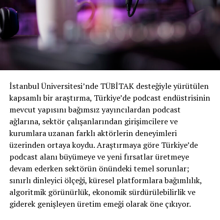
2. Adım: Başarının Ölçüsü
Artık kısa, orta ve uzun vadeli hedeflerin bir listesine
sahip olduğumuza göre, bir sonraki adım başarı
ölçümünüzü tanımlamaktır.
Tipik bir çalışma ortamında, belirlenen hedeflere göre
ölçülebilir ve somut sonuçlar belirlemeye yardımcı olan
İstanbul Üniversitesi’nde TÜBİTAK desteğiyle yürütülen
Temel Performans Göstergelerini (KPI’lar)
kapsamlı bir araştırma, Türkiye’de podcast endüstrisinin
kullanırız. Bir podcast yayıncısı olarak, her ay veya üç
mevcut yapısını bağımsız yayıncılardan podcast
ayda bir kendinize hedeflerinize ulaşmanıza yardımcı
ağlarına, sektör çalışanlarından girişimcilere ve
olabilecek hedefler belirleyin. Hedefleri başarınıza göre
kurumlara uzanan farklı aktörlerin deneyimleri
ayarlayabilirsiniz. Bu nedenle, hedeflerinizi aşıyorsanız
üzerinden ortaya koydu. Araştırmaya göre Türkiye’de
daha zorlu hedefler belirleyin ve hedeflerinizin çok
podcast alanı büyümeye ve yeni fırsatlar üretmeye
altındaysanız, onları azaltın ve tekrar yükselmeye
devam ederken sektörün önündeki temel sorunlar;
çalışın.
sınırlı dinleyici ölçeği, küresel platformlara bağımlılık,
algoritmik görünürlük, ekonomik sürdürülebilirlik ve
Dinleyicileri örnek olarak ele alalım. Konunuz, izleyici
giderek genişleyen üretim emeği olarak öne çıkıyor.
kitleniz ve prodüksiyonun arkasındaki ekip gibi pek çok