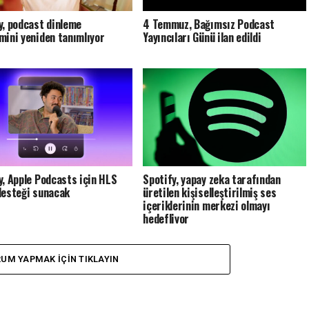
y, podcast dinleme
4 Temmuz, Bağımsız Podcast
mini yeniden tanımlıyor
Yayıncıları Günü ilan edildi
y, Apple Podcasts için HLS
Spotify, yapay zeka tarafından
desteği sunacak
üretilen kişiselleştirilmiş ses
içeriklerinin merkezi olmayı
hedefliyor
UM YAPMAK IÇIN TIKLAYIN