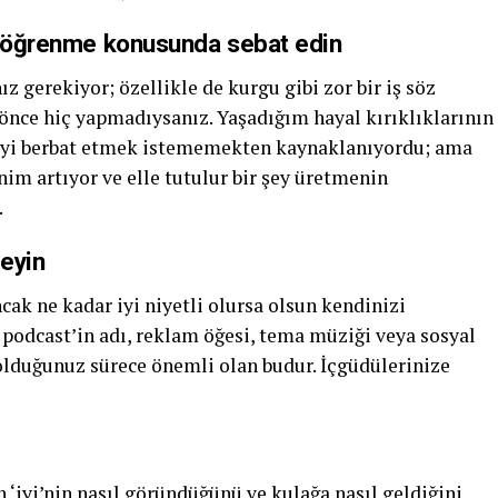
er öğrenme konusunda sebat edin
z gerekiyor; özellikle de kurgu gibi zor bir iş söz
önce hiç yapmadıysanız. Yaşadığım hayal kırıklıklarının
şeyi berbat etmek istememekten kaynaklanıyordu; ama
m artıyor ve elle tutulur bir şey üretmenin
.
eyin
cak ne kadar iyi niyetli olursa olsun kendinizi
podcast’in adı, reklam öğesi, tema müziği veya sosyal
duğunuz sürece önemli olan budur. İçgüdülerinize
‘iyi’nin nasıl göründüğünü ve kulağa nasıl geldiğini