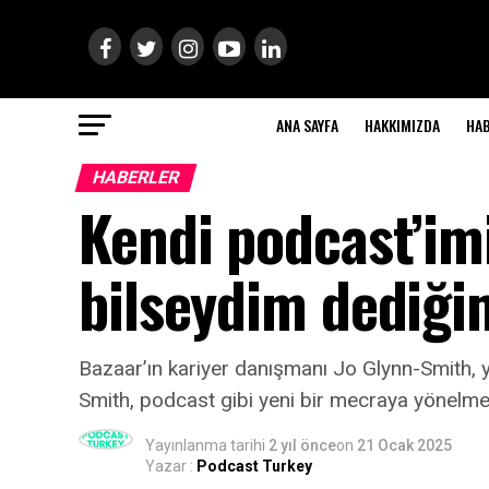
ANA SAYFA
HAKKIMIZDA
HA
HABERLER
Kendi podcast’im
bilseydim dediği
Bazaar’ın kariyer danışmanı Jo Glynn-Smith, y
Smith, podcast gibi yeni bir mecraya yönelme 
Yayınlanma tarihi
2 yıl önce
on
21 Ocak 2025
Yazar :
Podcast Turkey