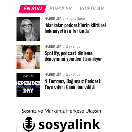
EN SON
POPÜLER
VIDEOLAR
HABERLER
4 hafta önce
‘Markalar podcast’lerin kültürel
hakimiyetinin farkında’
HABERLER
2 ay önce
Spotify, podcast dinleme
deneyimini yeniden tanımlıyor
HABERLER
2 ay önce
4 Temmuz, Bağımsız Podcast
Yayıncıları Günü ilan edildi