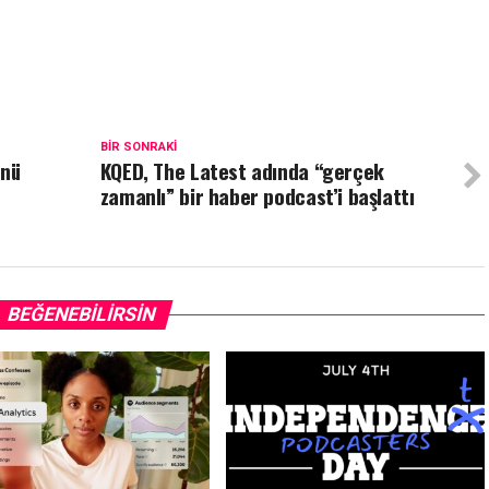
BIR SONRAKI
ünü
KQED, The Latest adında “gerçek
zamanlı” bir haber podcast’i başlattı
BEĞENEBILIRSIN