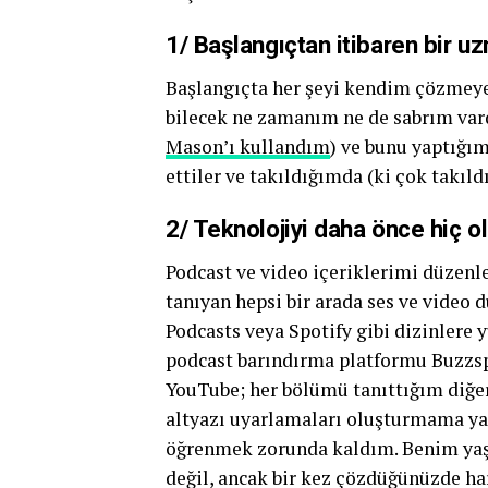
1/ Başlangıçtan itibaren bir u
Başlangıçta her şeyi kendim çözmeye 
bilecek ne zamanım ne de sabrım vard
Mason’ı kullandım
) ve bunu yaptığı
ettiler ve takıldığımda (ki çok takıl
2/ Teknolojiyi daha önce hiç o
Podcast ve video içeriklerimi düze
tanıyan hepsi bir arada ses ve vide
Podcasts veya Spotify gibi dizinle
podcast barındırma platformu Buzzsp
YouTube; her bölümü tanıttığım diğer 
altyazı uyarlamaları oluşturmama ya
öğrenmek zorunda kaldım. Benim yaşı
değil, ancak bir kez çözdüğünüzde har