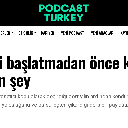
BERLER
ETKINLIK
KARIYER
YENI PODCAST
YENI ARAÇLAR
KAY
i başlatmadan önce 
m şey
önetici koçu olarak geçirdiği dört yılın ardından kendi
yolculuğunu ve bu süreçten çıkardığı dersleri paylaştı