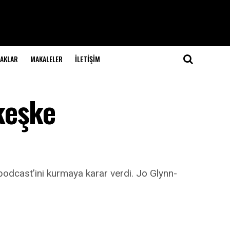
NAKLAR
MAKALELER
İLETIŞIM
keşke
 podcast’ini kurmaya karar verdi. Jo Glynn-
.