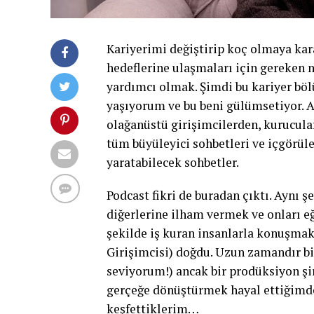
Kariyerimi değiştirip koç olmaya kar
hedeflerine ulaşmaları için gereken 
yardımcı olmak. Şimdi bu kariyer bö
yaşıyorum ve bu beni gülümsetiyor. A
olağanüstü girişimcilerden, kurucula
tüm büyüleyici sohbetleri ve içgörüle
yaratabilecek sohbetler.
Podcast fikri de buradan çıktı. Aynı 
diğerlerine ilham vermek ve onları eği
şekilde iş kuran insanlarla konuşma
Girişimcisi) doğdu. Uzun zamandır b
seviyorum!) ancak bir prodüksiyon şi
gerçeğe dönüştürmek hayal ettiğimden
keşfettiklerim…