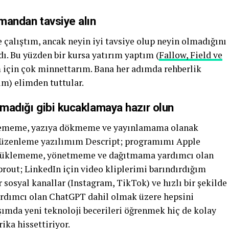
zmandan tavsiye alın
çalıştım, ancak neyin iyi tavsiye olup neyin olmadığını
ı. Bu yüzden bir kursa yatırım yaptım (
Fallow, Field ve
m için çok minnettarım. Bana her adımda rehberlik
dım) elimden tuttular.
lmadığı gibi kucaklamaya hazır olun
nlememe, yazıya dökmeme ve yayınlamama olanak
o düzenleme yazılımım Descript; programımı Apple
re yüklememe, yönetmeme ve dağıtmama yardımcı olan
rout; LinkedIn için video kliplerimi barındırdığım
sosyal kanallar (Instagram, TikTok) ve hızlı bir şekilde
rdımcı olan ChatGPT dahil olmak üzere hepsini
mda yeni teknoloji becerileri öğrenmek hiç de kolay
ika hissettiriyor.