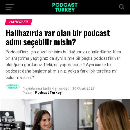
HABERLER
Halihazırda var olan bir podcast
adını seçebilir misin?
Podcast’iniz için güzel bir isim bulduğunuzu düşündünüz. Kısa
bir araştırma yaptığınız da aynı isimle bir paşka podcast’in var
olduğunu gördünüz. Peki, ne yapmalısınız? Aynı isimle bir
podcast daha başlatmalı mısınız, yoksa farklı bir tercihte mi
bulunmalısınız?
Yayınlanma tarihi
4 yıl önce
on
30 Ocak 2023
Yazar :
Podcast Turkey