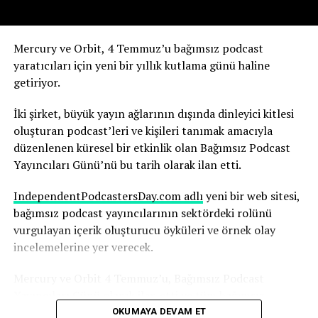
etkisini gördük” dedi.
Yapay zekanın olası sonuçlarını şimdiden nasıl
Mercury ve Orbit, 4 Temmuz’u bağımsız podcast
değerlendirdiğini anlatıyor.
yaratıcıları için yeni bir yıllık kutlama günü haline
getiriyor.
Robbins, yapay zekanın, yıllarca çalışmayı öğrendiği
medya ortamının temelini yeniden şekillendirdiğinin
İki şirket, büyük yayın ağlarının dışında dinleyici kitlesi
farkında. Ve bu sürecin hızı dikkat gerektiriyor.
oluşturan podcast’leri ve kişileri tanımak amacıyla
düzenlenen küresel bir etkinlik olan Bağımsız Podcast
“Yapay zekadaki değişim hızını ve yapay zekanın şu anda
Yayıncıları Günü’nü bu tarih olarak ilan etti.
basında nasıl yankı uyandırdığını anlamak herkes için
çok önemli; yaşananlar büyüleyici” diyen Robbins,
IndependentPodcastersDay.com adlı
yeni bir web sitesi,
şunları söyledi:
bağımsız podcast yayıncılarının sektördeki rolünü
vurgulayan içerik oluşturucu öyküleri ve örnek olay
“Nice’te uçaktan indim ve Today Show’dan arkadaşım
incelemelerine yer verecek.
Huda ile karşılaştım. Uzun uzun sohbet ettik. İkimizin
karşılaşmasını gösteren bir Instagram gönderisi paylaştı
Mercury ve Orbit 4 Temmuz’u, Bağımsız Podcast
ve ben de ona cevap verdim. Parade dergisi bununla ilgili
Yayıncıları Günü olarak ilan etti ve tüm bağımsız
bir makale yazdı. Bu, bana göre, içinde bulunduğunuz
podcast yayıncılarını bu günü desteklemeye çağırdı.
OKUMAYA DEVAM ET