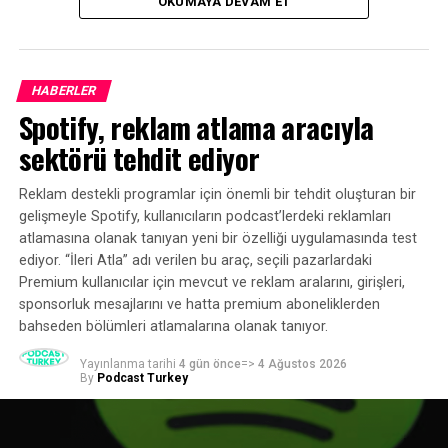
OKUMAYA DEVAM ET
ekosisteminin mevcut durumuna ilişkin kapsamlı bir
Buzzsprout’a göre Apple Podcasts indirmelerde artış
tablo ortaya koydu.
gösterdi
KAÇIRMAYIN
Podcast’inizi büyütmek için Instagram nasıl kullanılır?
HABERLER
Spotify, reklam atlama aracıyla
sektörü tehdit ediyor
Reklam destekli programlar için önemli bir tehdit oluşturan bir
gelişmeyle Spotify, kullanıcıların podcast’lerdeki reklamları
atlamasına olanak tanıyan yeni bir özelliği uygulamasında test
ediyor. “İleri Atla” adı verilen bu araç, seçili pazarlardaki
Premium kullanıcılar için mevcut ve reklam aralarını, girişleri,
sponsorluk mesajlarını ve hatta premium aboneliklerden
bahseden bölümleri atlamalarına olanak tanıyor.
Yayınlanma tarihi
4 gün önce
=>
4 Ağustos 2026
By
Podcast Turkey