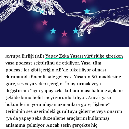
oynatıcı
deneyimler ve üretim biçimlerinin örnekleme
yansıtılması hedeflendi. Böylece araştırma, Türkiye
podcast ekosistemini tek bir üretici veya kurum tipinin
deneyimine dayandırmak yerine, sektörün farklı iş
modellerini ve kullanım biçimlerini mümkün olduğunca
geniş bir perspektiften değerlendirmeyi amaçladı.
Bu yapı sayesinde Türkiye’de podcast üretiminin
00:00
02:58
Avrupa Birliği (AB)
Yapay Zeka Yasası yürürlüğe girerken
yalnızca bağımsız yayıncıların deneyimleri üzerinden
yasa podcast sektürünü de etkiliyor. Yasa, tüm
Dinleyiciler zaten reklamları atlamıyor mu?
değil, üretimden dağıtıma, kurumsal iletişimden
podcast’ler gibi içeriğin AB’de tüketiliyor olması
girişimciliğe kadar ekosistemin farklı bileşenleri
Bunun sadece dinleyici davranışını taklit etmek olduğu
durumunda önemli hale gelecek. Yasanın 50. maddesine
üzerinden karşılaştırmalı biçimde incelenmesi mümkün
da savunulabilir; sonuçta dinleyiciler bazen reklamları
göre, ses veya video içeriğini “oluşturmak veya
oldu.
atlıyorlar.
değiştirmek” için yapay zeka kullanılması halinde açık bir
şekilde bunu belirtmeyi zorunlu kılıyor. Ancak yasa
Podcast ekonomisinin temel sorunu gelir
Ancak, dinleyiciler podcast’lerdeki reklamları
hükümlerini yorumlayan uzmanlara göre, “işleme”
modeli eksikliği değil
atlayabiliyor ve bunu düzenli olarak iddia ediyorlar;
teriminin ses üzerindeki gürültüyü giderme veya onarım
ancak podcast analiz şirketi Bumper’ın anket verileri
(ya da yapay zeka düzenleme araçlarını kullanma)
Araştırmanın dikkat çekici sonuçlarından biri Türkiye’de
yerine gerçek hayattaki davranışlara bakarak yaptığı
anlamına gelmiyor. Ancak sesin gerçekte hiç
podcast yayıncılığının ekonomik sürdürülebilirliğine