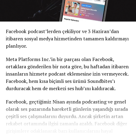
Facebook podcast’lerden çekiliyor ve 3 Haziran’dan
itibaren sosyal medya hizmetinden tamamen kaldırmayı
planlıyor.
Meta Platforms Inc.’in bir parçası olan Facebook,
ortaklara gönderilen bir nota göre, bu haftadan itibaren
insanların hizmete podcast eklemesine izin vermeyecek.
Facebook, hem kısa biçimli ses ürünü Soundbites’ı
durduracak hem de merkezi ses hub’ını kaldıracak.
Facebook, geçtiğimiz Nisan ayında podcasting ve genel
olarak ses pazarında hareketli günlerin yaşandığı sırada
çeşitli ses çalışmalarını duyurdu. Ancak şirketin artan
rekabet ortamında ilgisi zamanla azaldı. Facebook diğer
girişimlere odaklanarak bazı kullanıcılarını hayal