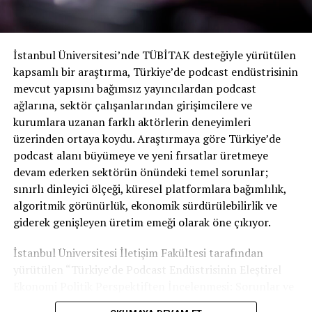
Facebook bir yılda pes etti
Nisan 2021’de duyurulan ve başlangıçta Spotify destekli
İstanbul Üniversitesi’nde TÜBİTAK desteğiyle yürütülen
bir oynatıcı olan Facebook’un podcast oynatıcısı,
kapsamlı bir araştırma, Türkiye’de podcast endüstrisinin
yalnızca ABD’deki kullanıcılara açılmış ve Haziran
mevcut yapısını bağımsız yayıncılardan podcast
2021’de hizmete sunulmuştu. Spotify’ın herkese açık
ağlarına, sektör çalışanlarından girişimcilere ve
içerikleri denetleme sorunları Facebook’u zamanla
kurumlara uzanan farklı aktörlerin deneyimleri
kaygılandırdı.
üzerinden ortaya koydu. Araştırmaya göre Türkiye’de
podcast alanı büyümeye ve yeni fırsatlar üretmeye
Buzzsprout, Facebook geçen ay tüm podcast
devam ederken sektörün önündeki temel sorunlar;
indirmelerinin sadece yüzde 0,3’ünü sağlamıştı. Şubat
sınırlı dinleyici ölçeği, küresel platformlara bağımlılık,
ayında yüzde 0,5’e ulaşarak 17. en büyük podcast
algoritmik görünürlük, ekonomik sürdürülebilirlik ve
uygulaması olmuştu.
giderek genişleyen üretim emeği olarak öne çıkıyor.
Kaynak:
Ashley Carman – Yahoo
İstanbul Üniversitesi İletişim Fakültesi tarafından
yürütülen “Türkiye’de Podcast Endüstrisinin Eleştirel
Ekonomi Politik Perspektiften İncelenmesi: Sorunlar ve
BENZER KONULAR:
Fırsatlar” başlıklı araştırma, Türkiye podcast
BIR SONRAKI