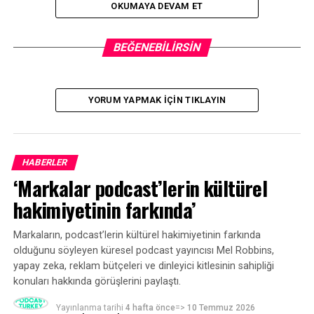
OKUMAYA DEVAM ET
BENZER KONULAR:
BEĞENEBILIRSIN
BIR SONRAKI
Cleanvoice ile gereksiz sesleri otomatik kaldırın
KAÇIRMAYIN
YORUM YAPMAK IÇIN TIKLAYIN
Apple Podcasts aboneliklerde sunucu koşulunu
kaldırıyor
HABERLER
‘Markalar podcast’lerin kültürel
hakimiyetinin farkında’
Markaların, podcast’lerin kültürel hakimiyetinin farkında
olduğunu söyleyen küresel podcast yayıncısı Mel Robbins,
yapay zeka, reklam bütçeleri ve dinleyici kitlesinin sahipliği
konuları hakkında görüşlerini paylaştı.
Yayınlanma tarihi
4 hafta önce
=>
10 Temmuz 2026