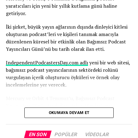
değerlendirdiğini anlatıyor.
yaratıcıları için yeni bir yıllık kutlama günü haline
getiriyor.
Robbins, yapay zekanın, yıllarca çalışmayı öğrendiği
medya ortamının temelini yeniden şekillendirdiğinin
İki şirket, büyük yayın ağlarının dışında dinleyici kitlesi
farkında. Ve bu sürecin hızı dikkat gerektiriyor.
oluşturan podcast’leri ve kişileri tanımak amacıyla
düzenlenen küresel bir etkinlik olan Bağımsız Podcast
“Yapay zekadaki değişim hızını ve yapay zekanın şu anda
Yayıncıları Günü’nü bu tarih olarak ilan etti.
basında nasıl yankı uyandırdığını anlamak herkes için
çok önemli; yaşananlar büyüleyici” diyen Robbins,
IndependentPodcastersDay.com adlı
yeni bir web sitesi,
şunları söyledi:
bağımsız podcast yayıncılarının sektördeki rolünü
vurgulayan içerik oluşturucu öyküleri ve örnek olay
“Nice’te uçaktan indim ve Today Show’dan arkadaşım
incelemelerine yer verecek.
Huda ile karşılaştım. Uzun uzun sohbet ettik. İkimizin
karşılaşmasını gösteren bir Instagram gönderisi paylaştı
Mercury ve Orbit 4 Temmuz’u, Bağımsız Podcast
ve ben de ona cevap verdim. Parade dergisi bununla ilgili
Yayıncıları Günü olarak ilan etti ve tüm bağımsız
bir makale yazdı. Bu, bana göre, içinde bulunduğunuz
podcast yayıncılarını bu günü desteklemeye çağırdı.
OKUMAYA DEVAM ET
ekosistemi düşünmeniz ve kendinize, suyun çalkalandığı
büyük olayların neler olduğunu sormanız gerektiğinin
Yapılan açıklamada şunlar kaydedildi:
bir göstergesi; çünkü eğer bunlara dahil olursanız,
EN SON
POPÜLER
VIDEOLAR