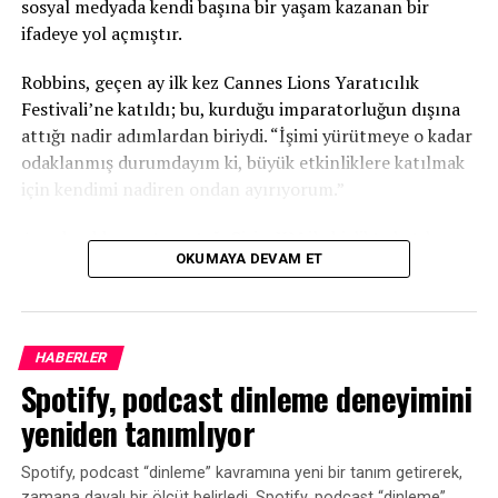
sosyal medyada kendi başına bir yaşam kazanan bir
ifadeye yol açmıştır.
Robbins, geçen ay ilk kez Cannes Lions Yaratıcılık
Festivali’ne katıldı; bu, kurduğu imparatorluğun dışına
attığı nadir adımlardan biriydi. “İşimi yürütmeye o kadar
odaklanmış durumdayım ki, büyük etkinliklere katılmak
için kendimi nadiren ondan ayırıyorum.”
Ancak reklam satış ortağı SiriusXM ile birlikte katılmaya
OKUMAYA DEVAM ET
davet edilmesiyle, 2026 festivali programına uyan ilk
fırsat oldu.
Digiday, Robbins ile yapay zekanın medya ekosistemi
HABERLER
üzerindeki etkisini, podcast yayıncılığının
Spotify, podcast dinleme deneyimini
pazarlamacılar tarafından neden yanlış
sınıflandırıldığını ve yeni trendlerin peşinden koşmadan
yeniden tanımlıyor
nasıl zirvede kalmayı planladığını konuşmak üzere bir
araya geldi.
Spotify, podcast “dinleme” kavramına yeni bir tanım getirerek,
zamana dayalı bir ölçüt belirledi. Spotify, podcast “dinleme”