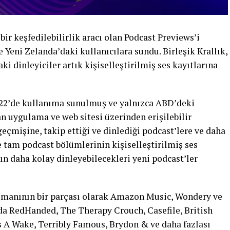
r keşfedilebilirlik aracı olan Podcast Previews’i
ve Yeni Zelanda’daki kullanıcılara sundu. Birleşik Krallık,
ki dinleyiciler artık kişiselleştirilmiş ses kayıtlarına
022’de kullanıma sunulmuş ve yalnızca ABD’deki
n uygulama ve web sitesi üzerinden erişilebilir
eçmişine, takip ettiği ve dinlediği podcast’lere ve daha
tam podcast bölümlerinin kişiselleştirilmiş ses
ın daha kolay dinleyebilecekleri yeni podcast’ler
smanının bir parçası olarak Amazon Music, Wondery ve
da RedHanded, The Therapy Crouch, Casefile, British
s A Wake, Terribly Famous, Brydon & ve daha fazlası