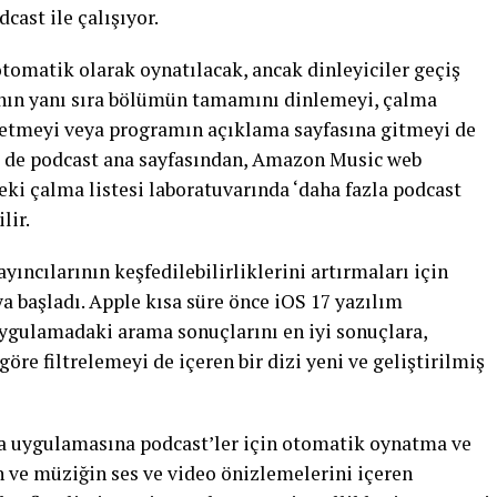
cast ile çalışıyor.
 otomatik olarak oynatılacak, ancak dinleyiciler geçiş
anın yanı sıra bölümün tamamını dinlemeyi, çalma
p etmeyi veya programın açıklama sayfasına gitmeyi de
em de podcast ana sayfasından, Amazon Music web
ki çalma listesi laboratuvarında ‘daha fazla podcast
lir.
yıncılarının keşfedilebilirliklerini artırmaları için
a başladı. Apple kısa süre önce iOS 17 yazılım
uygulamadaki arama sonuçlarını en iyi sonuçlara,
öre filtrelemeyi de içeren bir dizi yeni ve geliştirilmiş
da uygulamasına podcast’ler için otomatik oynatma ve
n ve müziğin ses ve video önizlemelerini içeren