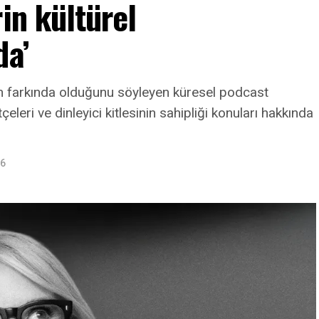
in kültürel
da’
nin farkında olduğunu söyleyen küresel podcast
leri ve dinleyici kitlesinin sahipliği konuları hakkında
26