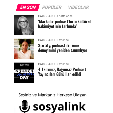
EN SON
POPÜLER
VIDEOLAR
HABERLER
4 hafta önce
‘Markalar podcast’lerin kültürel
hakimiyetinin farkında’
HABERLER
2 ay önce
Spotify, podcast dinleme
deneyimini yeniden tanımlıyor
HABERLER
2 ay önce
4 Temmuz, Bağımsız Podcast
Yayıncıları Günü ilan edildi