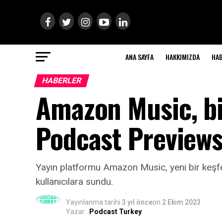
ANA SAYFA
HAKKIMIZDA
HA
HABERLER
Amazon Music, bi
Podcast Previews’
Yayın platformu Amazon Music, yeni bir keşfedi
kullanıcılara sundu.
Yayınlanma tarihi
3 yıl önce
on
2 Ekim 2023
Yazar :
Podcast Turkey