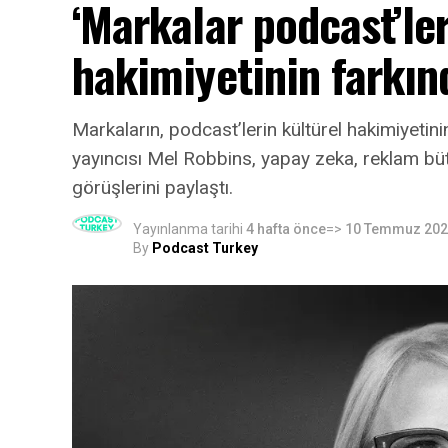
‘Markalar podcast’ler
hakimiyetinin farkın
Markaların, podcast’lerin kültürel hakimiyeti
yayıncısı Mel Robbins, yapay zeka, reklam bütçe
görüşlerini paylaştı.
Yayınlanma tarihi
4 hafta önce
=>
10 Temmuz 20
By
Podcast Turkey