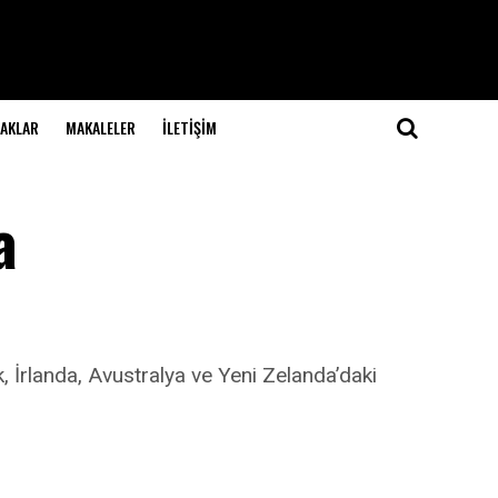
NAKLAR
MAKALELER
İLETIŞIM
a
k, İrlanda, Avustralya ve Yeni Zelanda’daki