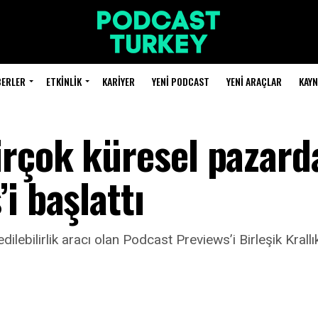
BERLER
ETKINLIK
KARIYER
YENI PODCAST
YENI ARAÇLAR
KAY
rçok küresel pazard
i başlattı
lebilirlik aracı olan Podcast Previews’i Birleşik Krallı